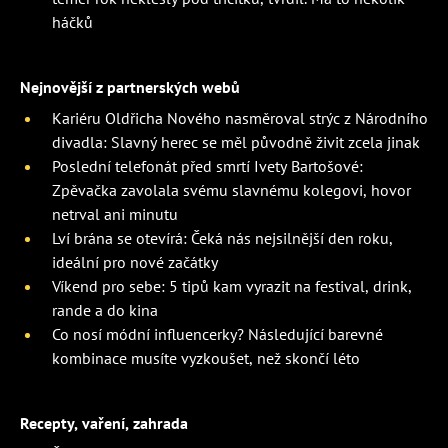
háčků
Nejnovější z partnerských webů
Kariéru Oldřicha Nového nasměroval strýc z Národního
divadla: Slavný herec se měl původně živit zcela jinak
Poslední telefonát před smrtí Ivety Bartošové:
Zpěvačka zavolala svému slavnému kolegovi, hovor
netrval ani minutu
Lví brána se otevírá: Čeká nás nejsilnější den roku,
ideální pro nové začátky
Víkend pro sebe: 5 tipů kam vyrazit na festival, drink,
rande a do kina
Co nosí módní influencerky? Následující barevné
kombinace musíte vyzkoušet, než skončí léto
Recepty, vaření, zahrada