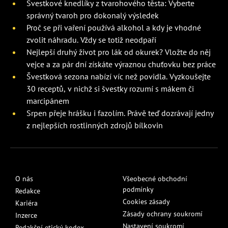
Švestkové knedlíky z tvarohového těsta: Vyberte
správný tvaroh pro dokonalý výsledek
Proč se při vaření používá alkohol a kdy je vhodné
zvolit náhradu. Vždy se totiž neodpaří
Nejlepší druhý život pro lák od okurek? Vložte do něj
vejce a za pár dní získáte výraznou chuťovku bez práce
Švestková sezona nabízí víc než povidla. Vyzkoušejte
30 receptů, v nichž si švestky rozumí s mákem či
marcipánem
Srpen přeje hrášku i fazolím. Právě teď dozrávají jedny
z nejlepších rostlinných zdrojů bílkovin
O nás
Všeobecné obchodní
podmínky
Redakce
Cookies zásady
Kariéra
Zásady ochrany soukromí
Inzerce
Nastavení soukromí
Redakční etický kodex