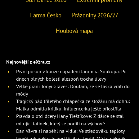
Farma Česko
Prázdniny 2026/27
Houbová mapa
Nejnovější z eXtra.cz
První posun v kauze napadení Jaromíra Soukupa: Po
dnech plných bolesti alespoň trocha úlevy
Velké přání Tonyi Graves: Doufám, že se láska vrátí do
módy
Tragický pád tříletého chlapečka ze stožáru má dohru:
Matka odmítla kritiku, influencerka ještě přiostřila
Pravda o otci dcery Hany Třeštíkové: Z dárce se stal
milující tatínek, který se podílí na výchově
Dan Vávra si naběhl na vidle: Ve středověku teploty
téměř rok neklesly pod třicítku, tvrdil. Má to několik