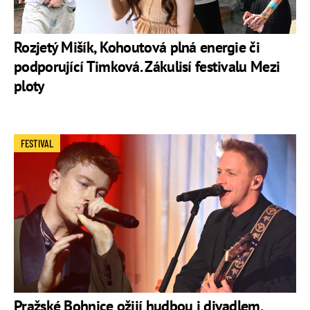
Rozjetý Mišík, Kohoutová plná energie či
podporující Timková. Zákulisí festivalu Mezi
ploty
FESTIVAL
Pražské Bohnice ožijí hudbou i divadlem.