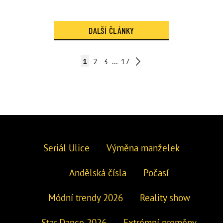
DALŠÍ ČLÁNKY
1
2
3
...
17
Seriál Ulice
Výměna manželek
Andělská čísla
Počasí
Módní trendy 2026
Reality show
Star Dance 2026
Extrémní proměny