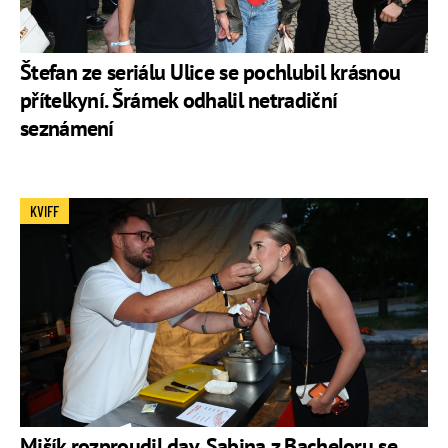
Oficiální profil na Facebooku
Oficiální profil na X
Štefan ze seriálu Ulice se pochlubil krásnou
Oficiální profil na Instagramu
přítelkyní. Šrámek odhalil netradiční
seznámení
Oficiální kanál na YouTube
KVIFF
Mišík rozproudil dav, Sabina z Bacheloru se