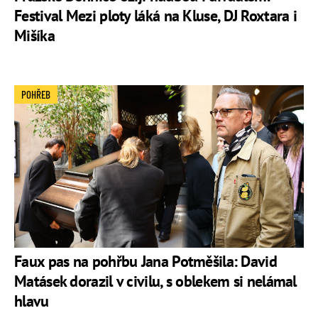
Festival Mezi ploty láká na Kluse, DJ Roxtara i
Mišíka
POHŘEB
Faux pas na pohřbu Jana Potměšila: David
Matásek dorazil v civilu, s oblekem si nelámal
hlavu