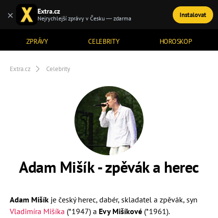
Extra.cz
×
Instalovat
TÉMATA
Nejrychlejší zprávy v Česku — zdarma
ZPRÁVY
CELEBRITY
HOROSKOP
Extra.cz
Celebrity
Adam Mišík - zpěvák a herec
Adam Mišík
je český herec, dabér, skladatel a zpěvák, syn
Vladimíra Mišíka
(
*1947
) a
Evy Mišíkové
(
*1961
).