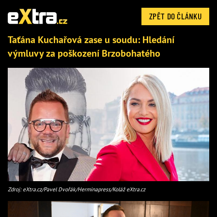
ZPĚT DO ČLÁNKU
Taťána Kuchařová zase u soudu: Hledání
výmluvy za poškození Brzobohatého
Zdroj: eXtra.cz/Pavel Dvořák/Herminapress/Koláž eXtra.cz