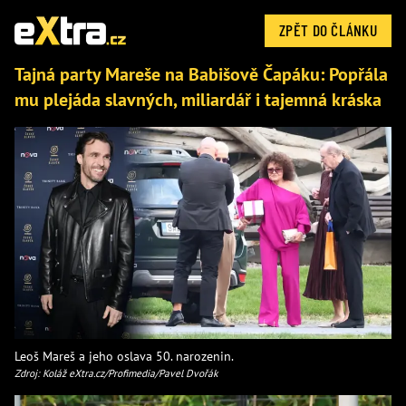
ZPĚT DO ČLÁNKU
Tajná party Mareše na Babišově Čapáku: Popřála
mu plejáda slavných, miliardář i tajemná kráska
Leoš Mareš a jeho oslava 50. narozenin.
Zdroj: Koláž eXtra.cz/Profimedia/Pavel Dvořák