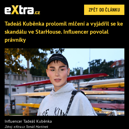
ZPĚT DO ČLÁNKU
Tadeáš Kuběnka prolomil mlčení a vyjádřil se ke
skandálu ve StarHouse. Influencer povolal
právníky
Influencer Tadeáš Kuběnka
Zdroj: eXtra.cz Tomáš Martínek