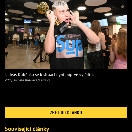
Tadeáš Kuběnka se k situaci nyní poprvé vyjádřil.
Zdroj: Renata Bušková/eXtra.cz
ZPĚT DO ČLÁNKU
Související články