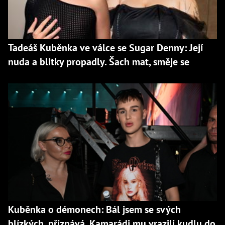
Tadeáš Kuběnka ve válce se Sugar Denny: Její
nuda a blitky propadly. Šach mat, směje se
Kuběnka o démonech: Bál jsem se svých
blízkých, přiznává. Kamarádi mu vrazili kudlu do