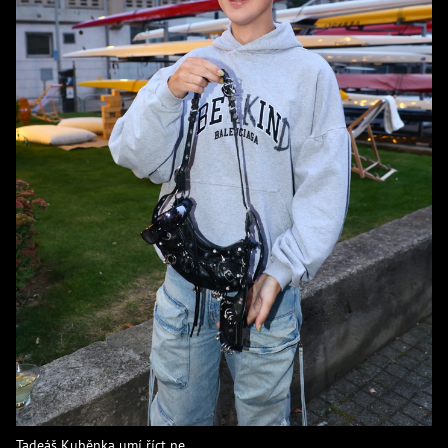
Tadeáš Kuběnka umí říct ne.