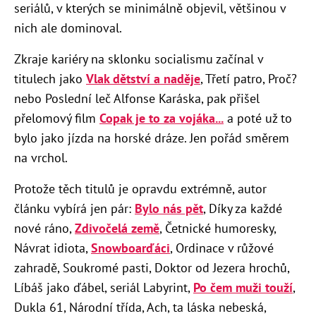
seriálů, v kterých se minimálně objevil, většinou v
nich ale dominoval.
Zkraje kariéry na sklonku socialismu začínal v
titulech jako
Vlak dětství a naděje
, Třetí patro, Proč?
nebo Poslední leč Alfonse Karáska, pak přišel
přelomový film
Copak je to za vojáka...
a poté už to
bylo jako jízda na horské dráze. Jen pořád směrem
na vrchol.
Protože těch titulů je opravdu extrémně, autor
článku vybírá jen pár:
Bylo nás pět
, Díky za každé
nové ráno,
Zdivočelá země
, Četnické humoresky,
Návrat idiota,
Snowboarďáci
, Ordinace v růžové
zahradě, Soukromé pasti, Doktor od Jezera hrochů,
Líbáš jako ďábel, seriál Labyrint,
Po čem muži touží
,
Dukla 61, Národní třída, Ach, ta láska nebeská,