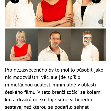
Předchozí
Další
Pro nezasvěceného by to mohlo působit jako
nic moc zvláštní věc, ale jde spíš o
mimořádnou událost, minimálně v oblasti
českého filmu. V této branži točící se kolem
kin a diváků neexistuje silnější herecká
sestava, než kterou se podařilo sehnat