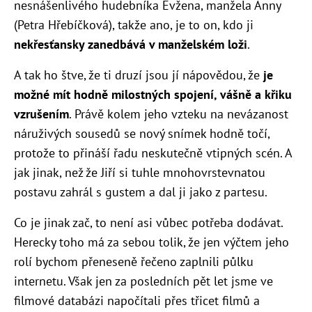
nesnášenlivého hudebníka Evžena, manžela Anny
(Petra Hřebíčková), takže ano, je to on, kdo ji
nekřesťansky zanedbává v manželském loži
.
A tak ho štve, že ti druzí jsou jí nápovědou, že
je
možné mít hodně milostných spojení, vášně a křiku
vzrušením
. Právě kolem jeho vzteku na nevázanost
náruživých sousedů se nový snímek hodně točí,
protože to přináší řadu neskutečně vtipných scén. A
jak jinak, než že Jiří si tuhle mnohovrstevnatou
postavu zahrál s gustem a dal ji jako z partesu.
Co je jinak zač, to není
asi vůbec
potřeba dodávat.
Herecky toho má za sebou tolik, že jen výčtem jeho
rolí bychom přeneseně řečeno zaplnili půlku
internetu. Však jen za posledních pět let jsme ve
filmové databázi napočítali přes třicet filmů a