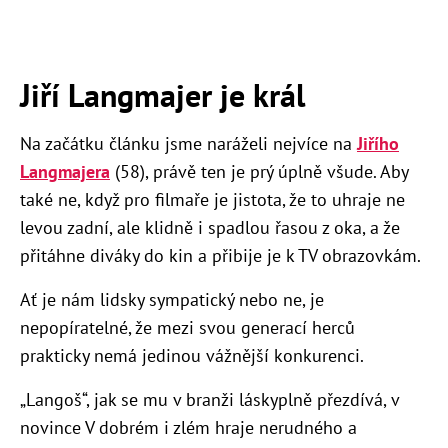
Jiří Langmajer je král
Na začátku článku jsme naráželi nejvíce na
Jiřího
Langmajera
(58), právě ten je prý úplně všude. Aby
také ne, když pro filmaře je jistota, že to uhraje ne
levou zadní, ale klidně i spadlou řasou z oka, a že
přitáhne diváky do kin a přibije je k TV obrazovkám.
Ať je nám lidsky sympatický nebo ne, je
nepopíratelné, že mezi svou generací herců
prakticky nemá jedinou vážnější konkurenci.
„Langoš“, jak se mu v branži láskyplně přezdívá, v
novince V dobrém i zlém hraje nerudného a