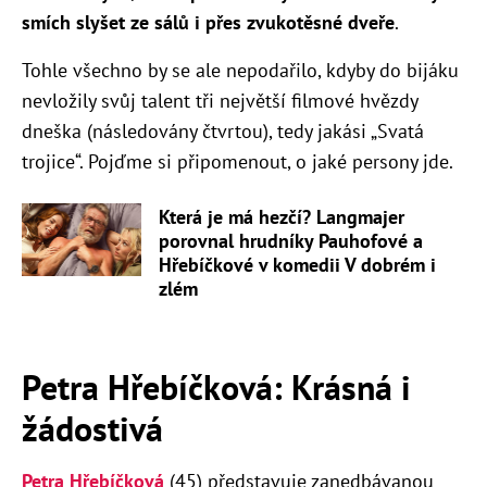
smích slyšet ze sálů i přes zvukotěsné dveře
.
Tohle všechno by se ale nepodařilo, kdyby do bijáku
nevložily svůj talent tři největší filmové hvězdy
dneška (následovány čtvrtou), tedy jakási „Svatá
trojice“. Pojďme si připomenout, o jaké persony jde.
Která je má hezčí? Langmajer
porovnal hrudníky Pauhofové a
Hřebíčkové v komedii V dobrém i
zlém
Petra Hřebíčková: Krásná i
žádostivá
Petra Hřebíčková
(45) představuje zanedbávanou