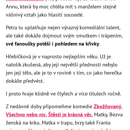
Annu, která by moc chtěla mít s manželem stejně
vášnivý vztah jako hlasití sousedé.
Petra tu uplatňuje nejen výrazný komediální talent,
ale také dokáže dojmout svým smutkem i trápením,
své fanoušky potěší i pohledem na křivky
.
Hřebíčková je v naprosto nejlepším věku. Už je
natolik zkušená, aby její největší předností nebylo
jen její tělo, ale je to v rovině s tím, co jako herečka
dokáže předvést.
I proto hraje klidně ve čtyřech a více titulech ročně.
Z nedávné doby připomeňme komedie
Zbožňovaný
,
Všechno nebo nic
,
Štěstí je krásná věc
, Matky, Bezva
ženská na krku, Matka v trapu, brzy také Franta