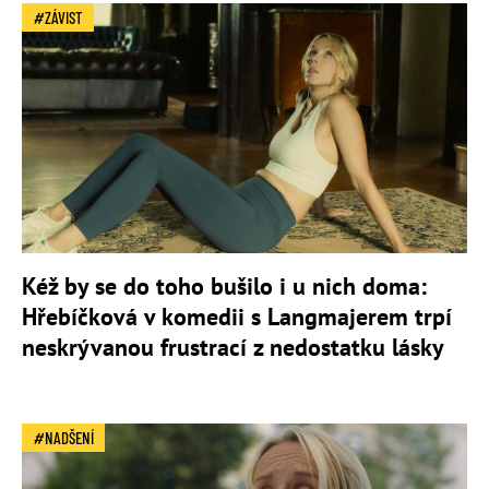
ZÁVIST
Kéž by se do toho bušilo i u nich doma:
Hřebíčková v komedii s Langmajerem trpí
neskrývanou frustrací z nedostatku lásky
NADŠENÍ