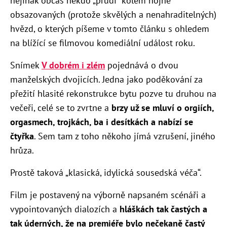
nejinak občas někdo „prudí“ kolem hojně
obsazovaných (protože skvělých a nenahraditelných)
hvězd, o kterých píšeme v tomto článku s ohledem
na blížící se filmovou komediální událost roku.
Snímek
V dobrém i zlém
pojednává o dvou
manželských dvojicích. Jedna jako poděkování za
přežití hlasité rekonstrukce bytu pozve tu druhou na
večeři, celé se to zvrtne a
brzy už se mluví o orgiích,
orgasmech, trojkách, ba i desítkách a nabízí se
čtyřka
. Sem tam z toho někoho jímá vzrušení, jiného
hrůza.
Prostě taková „klasická, idylická sousedská véča“.
Film je postavený na výborně napsaném scénáři a
vypointovaných dialozích a
hláškách tak častých a
tak úderných, že na premiéře bylo nečekaně častý