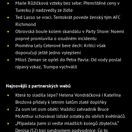
Marie Růžičková vzteky bez sebe: Přemrštěné ceny v
Turecku ji nadzvedly ze židle
Ted Lasso se vrací. Tentokrát povede ženský tým AFC
Richmond
Obrovská bouře kolem skandálu v Party Shore: Noemi
poprvé promluvila o osudném incidentu
Proměna Lely Ceterové bere dech: Kritici však
doporučují ještě jedno vylepšení
Miloš Zeman se opřel do Petra Pavla: Od vody poslal
rýpavý vzkaz, Trumpa vychválil
Nejnovější z partnerských webů
Která to sladila lépe? Helena Vondráčková i Kateřina
Brožová přidaly k letním šatům zlaté doplňky
Za osm let osm obětí: Vraždící zahradník Bruce
McArthur schovával lidské ostatky do obřích květináčů
„Připadala jsem si vedle mladších kolegů zbytečná.“
Denisa (52) trpí syndromem podvodnice. Co to