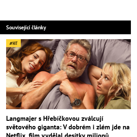
Související články
HIT
Langmajer s Hřebíčkovou zválcují
světového giganta: V dobrém i zlém jde na
Netflix, film vydělal desítky milionů