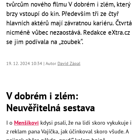
tvůrcům nového filmu V dobrém i zlém, který
brzy vstoupí do kin. Především tři ze čtyř
hlavních aktérů mají závratnou kariéru. Čtvrtá
nicméně vůbec nezaostává. Redakce eXtra.cz
se jim podívala na „zoubek“.
19. 12. 2024 10:34 | Autor
David Zápal
V dobrém i zlém:
Neuvěřitelná sestava
I o
Menšíkovi
kdysi psali, že na lidi skoro vykukuje i
z reklam pana Vajíčka, jak účinkoval skoro všude. A