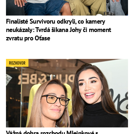
Finalisté Survivoru odkryli, co kamery
neukázaly: Tvrdá šikana Johy či moment
zvratu pro Oťase
ROZHOVOR
Vážná dohra rozchodu Mlejnkové s