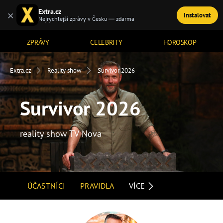
Extra.cz
×
Instalovat
TÉMATA
Nejrychlejší zprávy v Česku — zdarma
ZPRÁVY
CELEBRITY
HOROSKOP
Extra.cz
Reality show
Survivor 2026
Survivor 2026
reality show TV Nova
ÚČASTNÍCI
PRAVIDLA
VÍCE