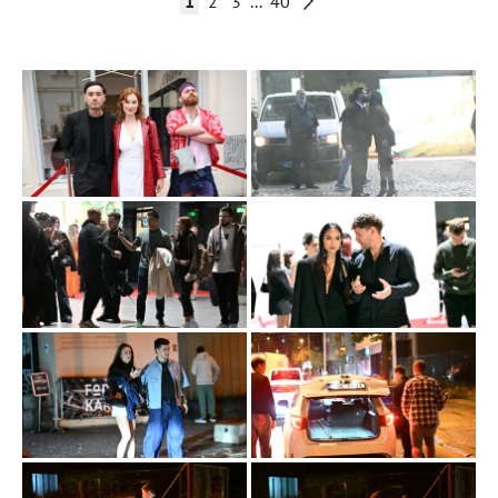
1
2
3
...
40