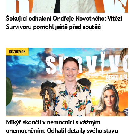
Kristina Alexandra
2.
Hrbková
Šokující odhalení Ondřeje Novotného: Vítězi
2.
Lukáš Švec
Survivoru pomohl ještě před soutěží
1.
Otakar Šenkýř
ROZHOVOR
Mikýř skončil v nemocnici s vážným
onemocněním: Odhalil detaily svého stavu