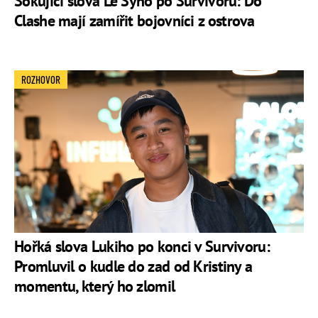
Šokující slova Le Syho po Survivoru: Do
Clashe mají zamířit bojovníci z ostrova
ROZHOVOR
Hořká slova Lukiho po konci v Survivoru:
Promluvil o kudle do zad od Kristiny a
momentu, který ho zlomil