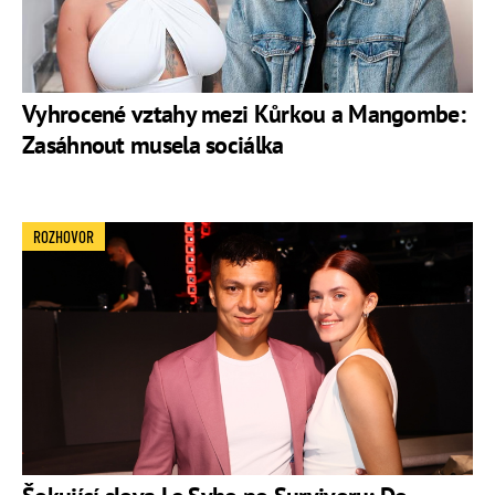
Vyhrocené vztahy mezi Kůrkou a Mangombe:
Zasáhnout musela sociálka
ROZHOVOR