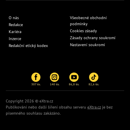
O nás
Všeobecné obchodní
podmínky
Redakce
Cookies zásady
Kariéra
Zásady ochrany soukromí
Inzerce
Nastavení soukromí
Redakční etický kodex
307 tis.
140 tis.
86,8 tis.
82,6 tis.
Copyright 2026 © eXtra.cz
Publikování nebo další šíření obsahu serveru
eXtra.cz
je bez
písemného souhlasu zakázáno.