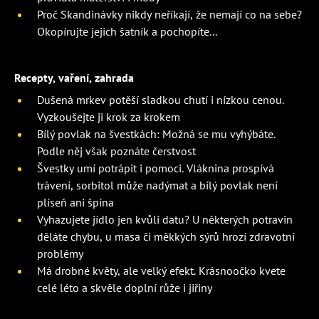
Proč Skandinávky nikdy neříkají, že nemají co na sebe?
Okopírujte jejich šatník a pochopíte...
Recepty, vaření, zahrada
Dušená mrkev potěší sladkou chutí i nízkou cenou.
Vyzkoušejte ji krok za krokem
Bílý povlak na švestkách: Možná se mu vyhýbáte.
Podle něj však poznáte čerstvost
Švestky umí potrápit i pomoci. Vláknina prospívá
trávení, sorbitol může nadýmat a bílý povlak není
plíseň ani špína
Vyhazujete jídlo jen kvůli datu? U některých potravin
děláte chybu, u masa či měkkých sýrů hrozí zdravotní
problémy
Má drobné květy, ale velký efekt. Krásnoočko kvete
celé léto a skvěle doplní růže i jiřiny