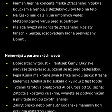
Pařmen Jágr na koncertě Marka Ztraceného: Vtípky s
Boučkem a Géňou, s Bezděkovou byl tělo na tělo
Na Česko míří další vlna úmorných veder.
Meteorologové varují před supertropy
Plejáda hvězd na koncertě Ztraceného: Rozjetý
tanečník Genzer, rozdováděný Jágr a překvapený
Donutil
Nejnovější z partnerských webů
Dobrosrdečný tlouštík František Černý: Díky své
nadváze získával role, oženil se až před padesátkou
Pepa Kůrka má kromě syna Rafíka novou lásku: Krásná
kadeřnice Adélka si ho získala díky jídlu z fast foodu
Týdenní tarotová předpověď Alice Cross od 10. srpna:
Zatočte s kostlivci ve skříni, vyhněte se podvodníkům
a přivítejte novou životní energii
Zakrýt bříško nebo odhalit? Kodaňské maminky boří
pravidla mateřství i módy