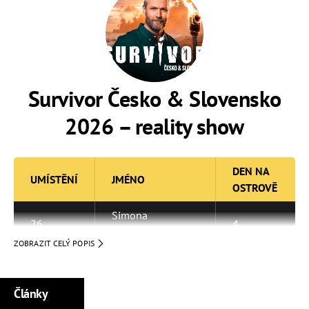
Survivor Česko & Slovensko
2026 – reality show
DEN NA
UMÍSTĚNÍ
JMÉNO
OSTROVĚ
Simona
26.
4
Kirchnerová
ZOBRAZIT CELÝ POPIS
25.
Ondřej Kubina
8
24.
Bára Hošková
10
Články