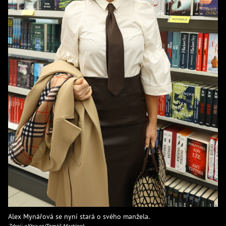
Alex Mynářová se nyní stará o svého manžela.
Zdroj: eXtra.cz/Tomáš Martínek