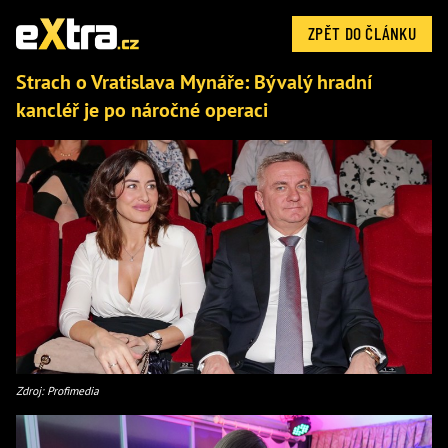
ZPĚT DO ČLÁNKU
Strach o Vratislava Mynáře: Bývalý hradní
kancléř je po náročné operaci
Zdroj: Profimedia