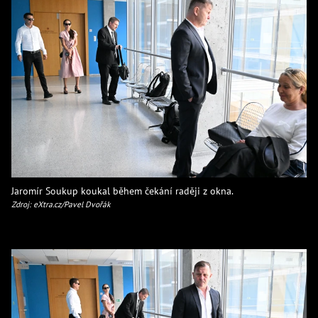
Jaromír Soukup koukal během čekání raději z okna.
Zdroj: eXtra.cz/Pavel Dvořák