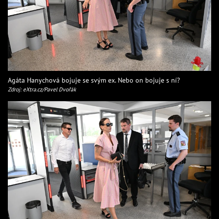
Agáta Hanychová bojuje se svým ex. Nebo on bojuje s ní?
Zdroj: eXtra.cz/Pavel Dvořák