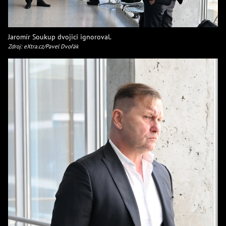
Jaromír Soukup dvojici ignoroval.
Zdroj: eXtra.cz/Pavel Dvořák