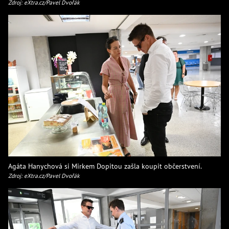
Zdroj: eXtra.cz/Pavel Dvořák
Agáta Hanychová si Mirkem Dopitou zašla koupit občerstvení.
Zdroj: eXtra.cz/Pavel Dvořák