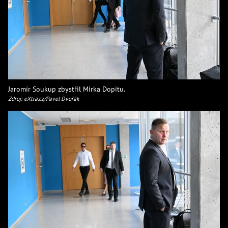
Jaromír Soukup zbystřil Mirka Dopitu.
Zdroj: eXtra.cz/Pavel Dvořák