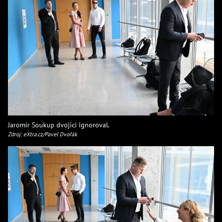
Jaromír Soukup dvojici ignoroval.
Zdroj: eXtra.cz/Pavel Dvořák