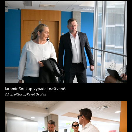
Jaromír Soukup vypadal naštvaně.
Zdroj: eXtra.cz/Pavel Dvořák