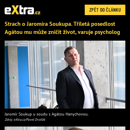
ZPĚT DO ČLÁNKU
Strach o Jaromíra Soukupa. Tříletá posedlost
Agátou mu může zničit život, varuje psycholog
Jaromír Soukup u soudu s Agátou Hanychovou.
Zdroj: eXtra.cz/Pavel Dvořák