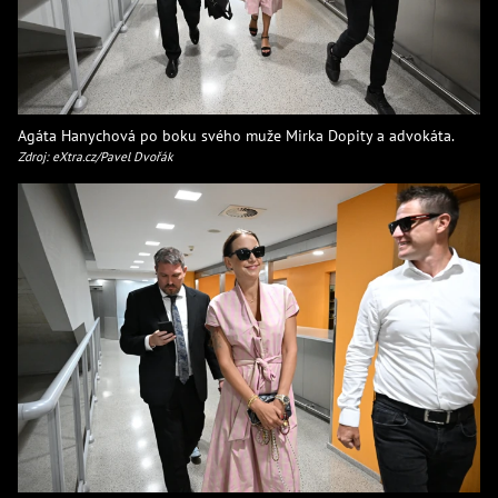
Agáta Hanychová po boku svého muže Mirka Dopity a advokáta.
Zdroj: eXtra.cz/Pavel Dvořák