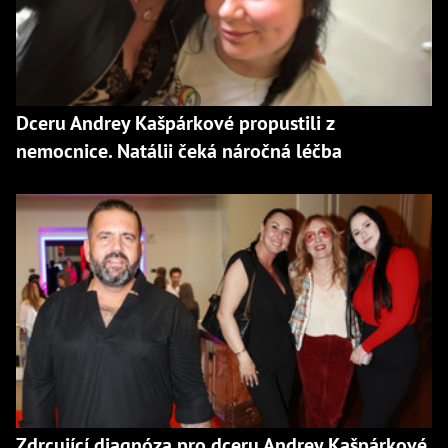
Dceru Andrey Kašpárkové propustili z
nemocnice. Natálii čeká náročná léčba
Zdrcující diagnóza pro dceru Andrey Kašpárkové.