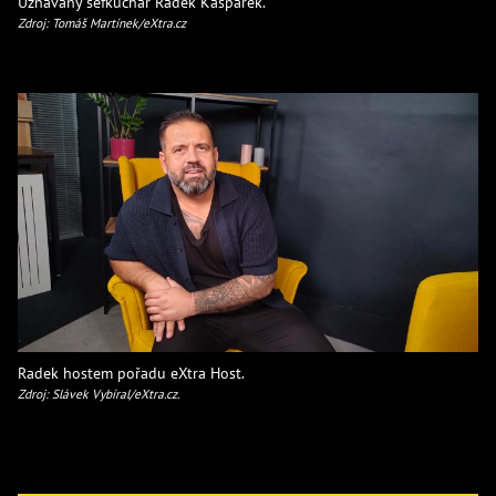
Uznávaný šéfkuchař Radek Kašpárek.
Zdroj: Tomáš Martínek/eXtra.cz
Radek hostem pořadu eXtra Host.
Zdroj: Slávek Vybíral/eXtra.cz.