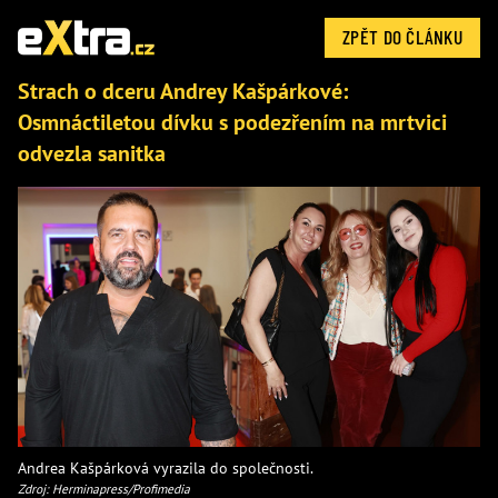
ZPĚT DO ČLÁNKU
Strach o dceru Andrey Kašpárkové:
Osmnáctiletou dívku s podezřením na mrtvici
odvezla sanitka
Andrea Kašpárková vyrazila do společnosti.
Zdroj: Herminapress/Profimedia