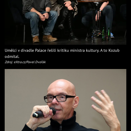
Umělci v divadle Palace řešili kritiku ministra kultury. A to Kozub
odmítal.
Zdroj: eXtra.cz/Pavel Dvořák