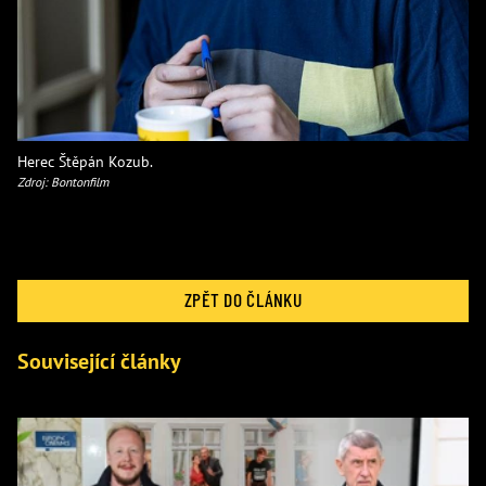
Herec Štěpán Kozub.
Zdroj: Bontonfilm
ZPĚT DO ČLÁNKU
Související články