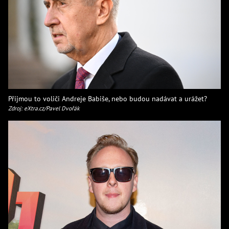
Přijmou to voliči Andreje Babiše, nebo budou nadávat a urážet?
Zdroj: eXtra.cz/Pavel Dvořák