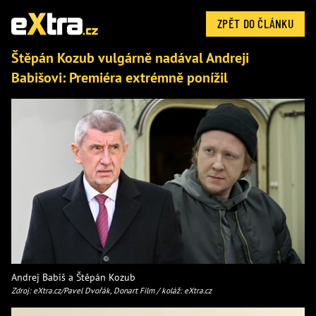
ZPĚT DO ČLÁNKU
Štěpán Kozub vulgárně nadával Andreji
Babišovi: Premiéra extrémně ponížil
Andrej Babiš a Štěpán Kozub
Zdroj: eXtra.cz/Pavel Dvořák, Donart Film / koláž: eXtra.cz