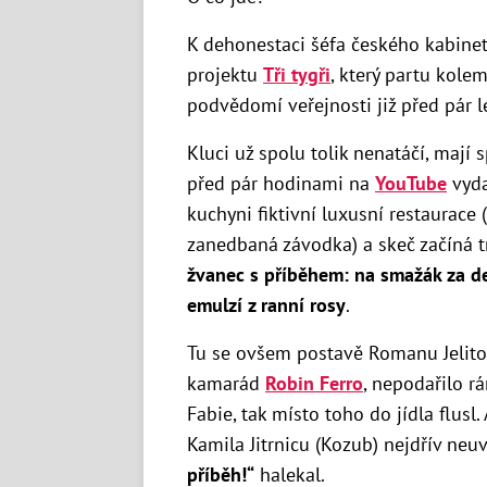
K dehonestaci šéfa českého kabine
projektu
Tři tygři
, který partu kole
podvědomí veřejnosti již před pár l
Kluci už spolu tolik nenatáčí, mají
před pár hodinami na
YouTube
vyda
kuchyni fiktivní luxusní restaurace 
zanedbaná závodka) a skeč začíná 
žvanec s příběhem: na smažák za de
emulzí z ranní rosy
.
Tu se ovšem postavě Romanu Jelitov
kamarád
Robin Ferro
, nepodařilo r
Fabie, tak místo toho do jídla flus
Kamila Jitrnicu (Kozub) nejdřív neuv
příběh!“
halekal.