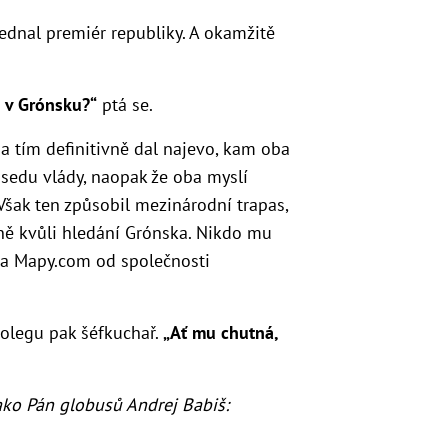
jednal premiér republiky. A okamžitě
í v Grónsku?“
ptá se.
a tím definitivně dal najevo, kam oba
edsedu vlády, naopak že oba myslí
 Však ten způsobil mezinárodní trapas,
ně
kvůli hledání Grónska. Nikdo mu
řeba Mapy.com od společnosti
olegu pak šéfkuchař.
„Ať mu chutná,
ako Pán globusů Andrej Babiš: