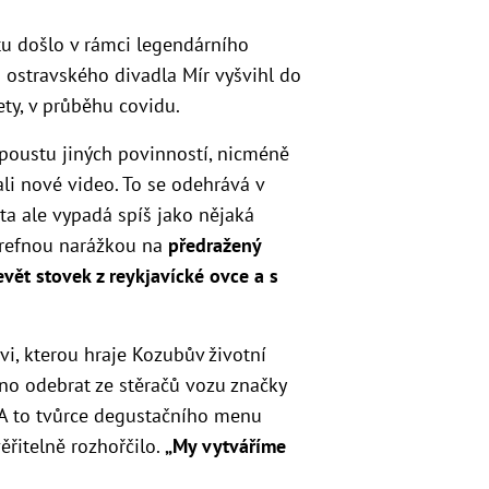
tu došlo v rámci legendárního
m ostravského divadla Mír vyšvihl do
ety, v průběhu covidu.
 spoustu jiných povinností, nicméně
li nové video. To se odehrává v
(ta ale vypadá spíš jako nějaká
trefnou narážkou na
předražený
vět stovek z reykjavícké ovce a s
i, kterou hraje Kozubův životní
áno odebrat
ze stěračů vozu značky
l. A to tvůrce degustačního menu
ěřitelně rozhořčilo.
„My vytváříme