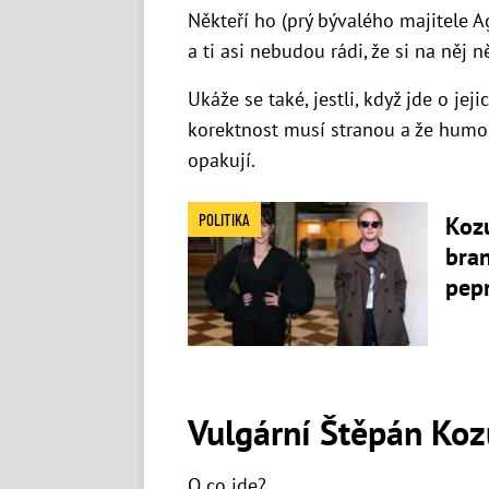
Někteří ho (prý bývalého majitele 
a ti asi nebudou rádi, že si na něj n
Ukáže se také, jestli, když jde o jeji
korektnost musí stranou a že humor
opakují.
POLITIKA
Kozu
bra
pep
Vulgární Štěpán Koz
O co jde?