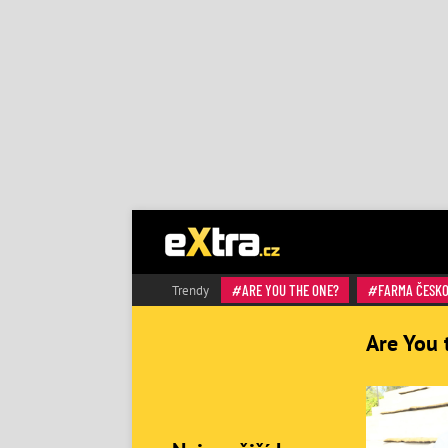
ARE YOU THE ONE?
FARMA ČESK
Trendy
Are You 