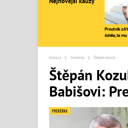
Nejnovější kauzy
Proutník z AY
Adéle, ta mu 
Extra.cz
Celebrity
Štěpán Kozub
Štěpán Kozu
Babišovi: Pr
PREKÉRKA