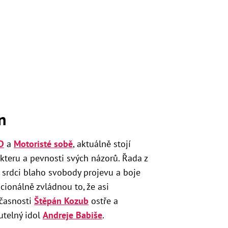
n
D
a
Motoristé sobě
, aktuálně stojí
kteru a pevnosti svých názorů. Řada z
a srdci blaho svobody projevu a boje
ocionálně zvládnou to, že asi
učasnosti
Štěpán Kozub
ostře a
utelný idol
Andreje Babiše
.