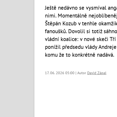
Ještě nedávno se vysmíval an
nimi. Momentálně nejoblíbenějš
Štěpán Kozub v tenhle okamžik 
fanoušků. Dovolil si totiž sáhn
vládní koalice: v nové skeči Tř
ponížil předsedu vlády Andreje 
komu že to konkrétně nadává.
17. 06. 2026 05:00 | Autor
David Zápal