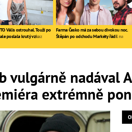
TO Vális ostrouhal. Touží po
Farma Česko má za sebou divokou noc.
ale poslala krutý vzkaz
Štěpán po odchodu Markéty řádil na
stole, Zdeněk poprvé pil
b vulgárně nadával A
emiéra extrémně poní
O