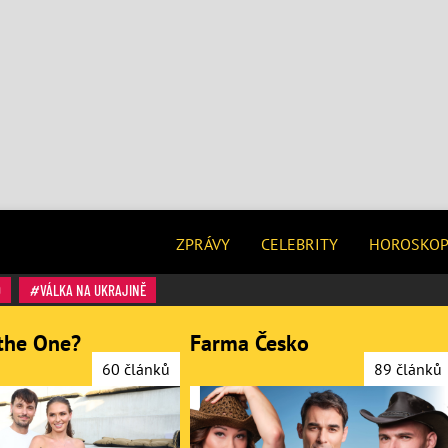
ZPRÁVY
CELEBRITY
HOROSKO
O
VÁLKA NA UKRAJINĚ
the One?
Farma Česko
60 článků
89 článků