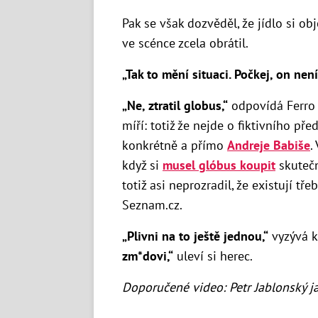
Pak se však dozvěděl, že jídlo si ob
ve scénce zcela obrátil.
„Tak to mění situaci. Počkej, on nen
„Ne, ztratil globus,“
odpovídá Ferro 
míří: totiž že nejde o fiktivního př
konkrétně a přímo
Andreje Babiše
.
když si
musel glóbus koupit
skuteč
totiž asi neprozradil, že existují t
Seznam.cz.
„Plivni na to ještě jednou,“
vyzývá k
zm*dovi,“
uleví si herec.
Doporučené video: Petr Jablonský j