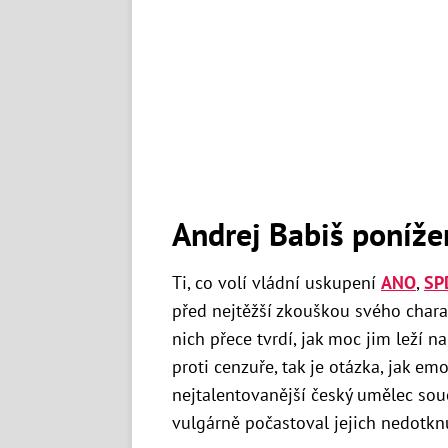
Andrej Babiš poníže
Ti, co volí vládní uskupení
ANO
,
SP
před nejtěžší zkouškou svého chara
nich přece tvrdí, jak moc jim leží n
proti cenzuře, tak je otázka, jak em
nejtalentovanější český umělec so
vulgárně počastoval jejich nedotkn