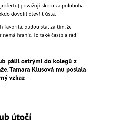
Agrofertu) považují skoro za poloboha
ěkdo dovolil otevřít ústa.
ch favorita, budou stát za tím, že
 nemá hranic. To také často a rádi
b pálil ostrými do kolegů z
nže. Tamara Klusová mu poslala
rný vzkaz
ub útočí