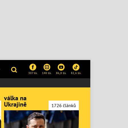
P
307 tis.
140 tis.
86,8 tis.
82,6 tis.
válka na
Ukrajině
1726 článků