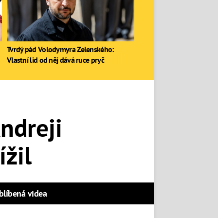
Tvrdý pád Volodymyra Zelenského:
Vlastní lid od něj dává ruce pryč
ndreji
žil
blíbená videa