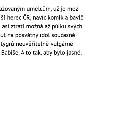
gažovaným umělcům, už je mezi
í herec ČR, navíc komik a bavič
asi ztratí možná až půlku svých
out na posvátný idol současné
í tygrů neuvěřitelně vulgárně
Babiše. A to tak, aby bylo jasné,