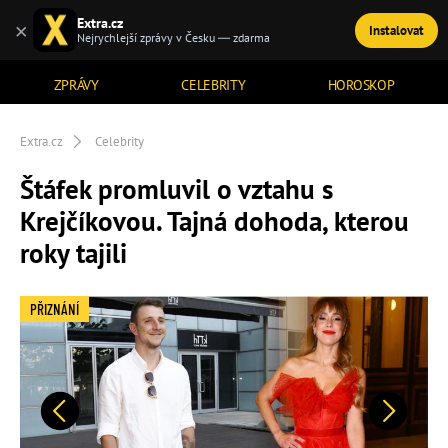
Extra.cz
×
Instalovat
TÉMATA
Nejrychlejší zprávy v Česku — zdarma
ZPRÁVY
CELEBRITY
HOROSKOP
Extra.cz
Celebrity
Štáfek promluvil o vztahu s
Krejčíkovou. Tajná dohoda, kterou
roky tajili
PŘIZNÁNÍ
Předchozí
Další