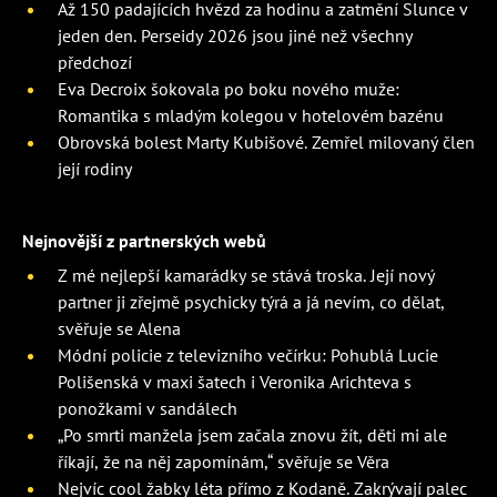
Až 150 padajících hvězd za hodinu a zatmění Slunce v
jeden den. Perseidy 2026 jsou jiné než všechny
předchozí
Eva Decroix šokovala po boku nového muže:
Romantika s mladým kolegou v hotelovém bazénu
Obrovská bolest Marty Kubišové. Zemřel milovaný člen
její rodiny
Nejnovější z partnerských webů
Z mé nejlepší kamarádky se stává troska. Její nový
partner ji zřejmě psychicky týrá a já nevím, co dělat,
svěřuje se Alena
Módní policie z televizního večírku: Pohublá Lucie
Polišenská v maxi šatech i Veronika Arichteva s
ponožkami v sandálech
„Po smrti manžela jsem začala znovu žít, děti mi ale
říkají, že na něj zapomínám,“ svěřuje se Věra
Nejvíc cool žabky léta přímo z Kodaně. Zakrývají palec