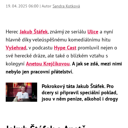
19. 04. 2025 06:00 | Autor
Sandra Kotková
Herec
Jakub Štáfek
, známý ze seriálu
Ulice
a nyní
hlavně díky veleúspěšnému komediálnímu hitu
Vyšehrad
, v podcastu
Hype Cast
promluvil nejen o
své herecké dráze, ale také o blízkém vztahu s
kolegyní
Anetou Krejčíkovou
.
A jak se zdá, mezi nimi
nebylo jen pracovní přátelství.
Pokrokový táta Jakub Štáfek. Pro
dcery si připravil speciální poklad,
jsou v něm peníze, alkohol i drogy