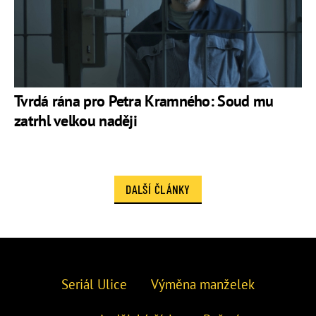
Tvrdá rána pro Petra Kramného: Soud mu
zatrhl velkou naději
DALŠÍ ČLÁNKY
Seriál Ulice
Výměna manželek