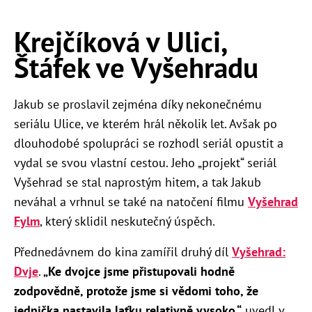
Krejčíková v Ulici,
Štáfek ve Vyšehradu
Jakub se proslavil zejména díky nekonečnému
seriálu Ulice, ve kterém hrál několik let. Avšak po
dlouhodobé spolupráci se rozhodl seriál opustit a
vydal se svou vlastní cestou. Jeho „projekt“ seriál
Vyšehrad se stal naprostým hitem, a tak Jakub
neváhal a vrhnul se také na natočení filmu
Vyšehrad
Fylm
, který sklidil neskutečný úspěch.
Přednedávnem do kina zamířil druhý díl
Vyšehrad:
Dvje
.
„Ke dvojce jsme přistupovali hodně
zodpovědně, protože jsme si vědomi toho, že
jednička nastavila laťku relativně vysoko,“
uvedl v