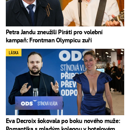
Petra Jandu zneužili Piráti pro volební
kampaň: Frontman Olympicu zuří
LÁSKA
Eva Decroix šokovala po boku nového muže:
Romantika s mladým kolegou v hotelovém