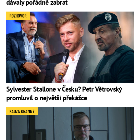
dávaly pořádně zabrat
ROZHOVOR
Sylvester Stallone v Česku? Petr Větrovský
promluvil o největší překážce
KAUZA KRAMNÝ