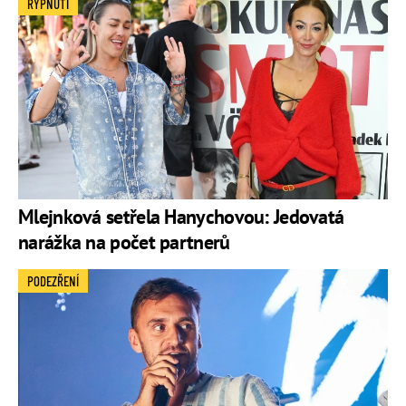
RÝPNUTÍ
Mlejnková setřela Hanychovou: Jedovatá
narážka na počet partnerů
PODEZŘENÍ