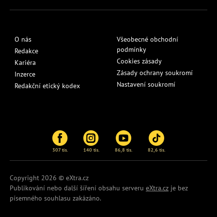
O nás
Všeobecné obchodní
podmínky
Redakce
Cookies zásady
Kariéra
Zásady ochrany soukromí
Inzerce
Nastavení soukromí
Redakční etický kodex
307 tis.
140 tis.
86,8 tis.
82,6 tis.
Copyright 2026 © eXtra.cz
Publikování nebo další šíření obsahu serveru
eXtra.cz
je bez
písemného souhlasu zakázáno.