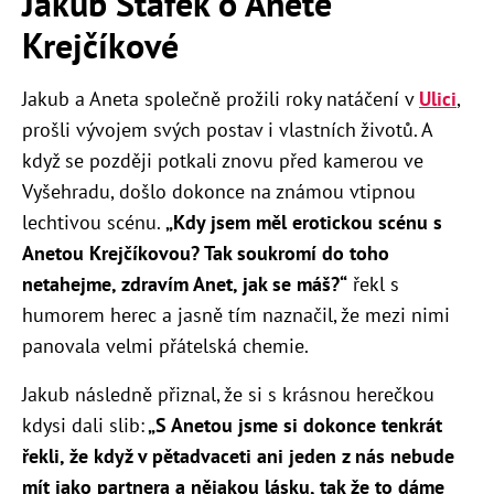
Jakub Štáfek o Anetě
Krejčíkové
Jakub a Aneta společně prožili roky natáčení v
Ulici
,
prošli vývojem svých postav i vlastních životů. A
když se později potkali znovu před kamerou ve
Vyšehradu, došlo dokonce na známou vtipnou
lechtivou scénu.
„Kdy jsem měl erotickou scénu s
Anetou Krejčíkovou? Tak soukromí do toho
netahejme, zdravím Anet, jak se máš?“
řekl s
humorem herec a jasně tím naznačil, že mezi nimi
panovala velmi přátelská chemie.
Jakub následně přiznal, že si s krásnou herečkou
kdysi dali slib:
„S Anetou jsme si dokonce tenkrát
řekli, že když v pětadvaceti ani jeden z nás nebude
mít jako partnera a nějakou lásku, tak že to dáme