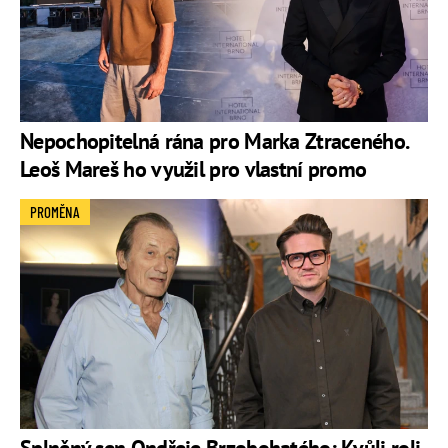
Nepochopitelná rána pro Marka Ztraceného.
Leoš Mareš ho využil pro vlastní promo
PROMĚNA
Splněný sen Ondřeje Brzobohatého: Kvůli roli