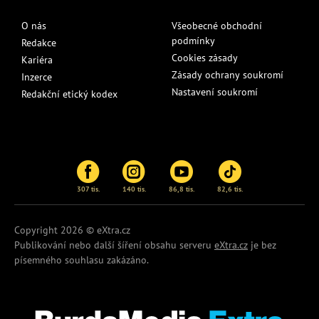
O nás
Všeobecné obchodní
podmínky
Redakce
Cookies zásady
Kariéra
Zásady ochrany soukromí
Inzerce
Nastavení soukromí
Redakční etický kodex
307 tis.
140 tis.
86,8 tis.
82,6 tis.
Copyright 2026 © eXtra.cz
Publikování nebo další šíření obsahu serveru
eXtra.cz
je bez
písemného souhlasu zakázáno.