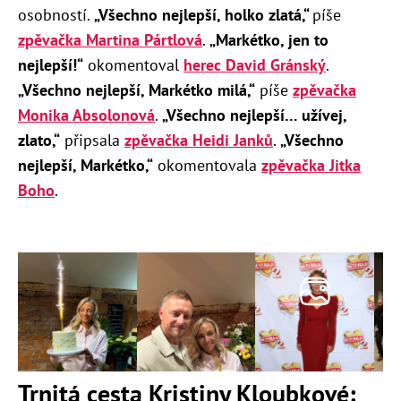
osobností.
„Všechno nejlepší, holko zlatá,“
píše
zpěvačka Martina Pártlová
.
„Markétko, jen to
nejlepší!“
okomentoval
herec David Gránský
.
„
Všechno nejlepší, Markétko milá,“
píše
zpěvačka
Monika Absolonová
.
„
Všechno nejlepší… užívej,
zlato,“
připsala
zpěvačka Heidi Janků
.
„Všechno
nejlepší, Markétko,“
okomentovala
zpěvačka Jitka
Boho
.
Trnitá cesta Kristiny Kloubkové: