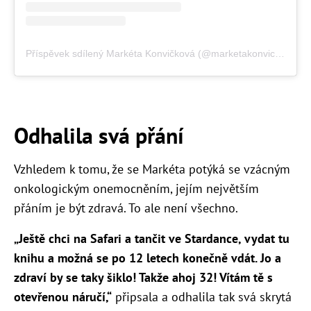
Příspěvek sdílený Markéta Konvičková (@marketakonvickova)
Odhalila svá přání
Vzhledem k tomu, že se Markéta potýká se vzácným
onkologickým onemocněním, jejím největším
přáním je být zdravá. To ale není všechno.
„Ještě chci na Safari a tančit ve Stardance, vydat tu
knihu a možná se po 12 letech konečně vdát. Jo a
zdraví by se taky šiklo! Takže ahoj 32! Vítám tě s
otevřenou náručí,“
připsala a odhalila tak svá skrytá