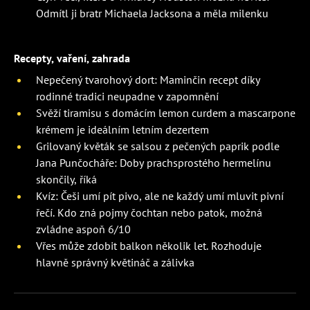
Odmítl ji bratr Michaela Jacksona a měla milenku
Recepty, vaření, zahrada
Nepečený tvarohový dort: Maminčin recept díky
rodinné tradici neupadne v zapomnění
Svěží tiramisu s domácím lemon curdem a mascarpone
krémem je ideálním letním dezertem
Grilovaný květák se salsou z pečených paprik podle
Jana Punčocháře: Doby prachsprostého hermelínu
skončily, říká
Kvíz: Češi umí pít pivo, ale ne každý umí mluvit pivní
řečí. Kdo zná pojmy čochtan nebo patok, možná
zvládne aspoň 6/10
Vřes může zdobit balkon několik let. Rozhoduje
hlavně správný květináč a zálivka