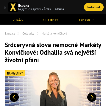
Extra.cz
×
Instalovat
TÉMATA
Nejrychlejší zprávy v Česku — zdarma
ZPRÁVY
CELEBRITY
HOROSKOP
Extra.cz
Celebrity
Markéta Konvičková
Srdceryvná slova nemocné Markéty
Konvičkové: Odhalila svá největší
životní přání
NAROZENINY
Předchozí
Další