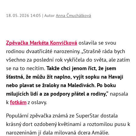
18. 05. 2026 14:05 | Autor
Anna Čmuchálková
Zpěvačka Markéta Konvičková
oslavila se svou
rodinou dvaatřicáté narozeniny. „Strašně ráda bych
všechno za poslední rok vykřičela do světa, ale zatím
se na to necítím.
Takže chci jenom říct, že jsem
šťastná, že můžu žít naplno, vyjít sopku na Havaji
nebo plavat se žraloky na Maledivách. Po boku
milujících lidí a za podpory přátel a rodiny,“
napsala
k
fotkám
z oslavy.
Populární zpěvačka známá ze SuperStar dostala
krásný dort ozdobený květinami a roztomilou pusu k
narozeninám jí dala milovaná dcera Amálie.