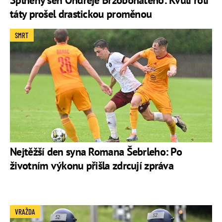
táty prošel drastickou proměnou
SMRT
Nejtěžší den syna Romana Šebrleho: Po
životním výkonu přišla zdrcují zpráva
VRAŽDA