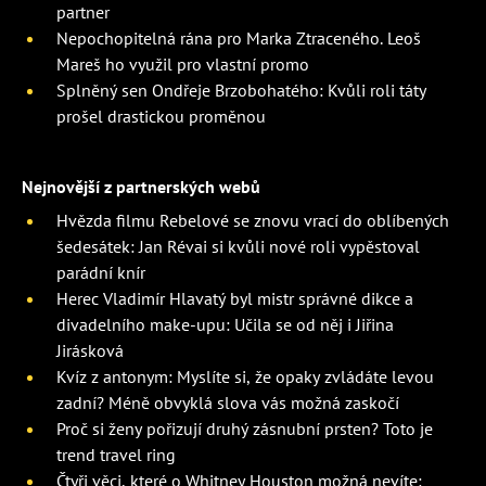
partner
Nepochopitelná rána pro Marka Ztraceného. Leoš
Mareš ho využil pro vlastní promo
Splněný sen Ondřeje Brzobohatého: Kvůli roli táty
prošel drastickou proměnou
Nejnovější z partnerských webů
Hvězda filmu Rebelové se znovu vrací do oblíbených
šedesátek: Jan Révai si kvůli nové roli vypěstoval
parádní knír
Herec Vladimír Hlavatý byl mistr správné dikce a
divadelního make-upu: Učila se od něj i Jiřina
Jirásková
Kvíz z antonym: Myslíte si, že opaky zvládáte levou
zadní? Méně obvyklá slova vás možná zaskočí
Proč si ženy pořizují druhý zásnubní prsten? Toto je
trend travel ring
Čtyři věci, které o Whitney Houston možná nevíte: