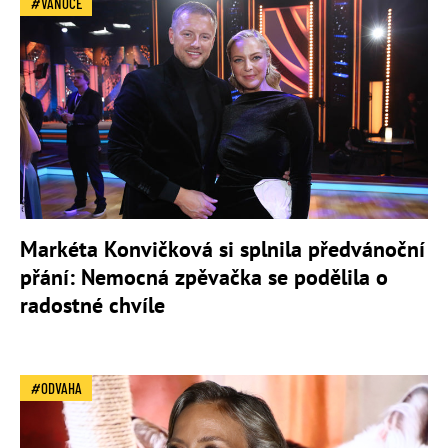
VÁNOCE
Markéta Konvičková si splnila předvánoční
přání: Nemocná zpěvačka se podělila o
radostné chvíle
ODVAHA