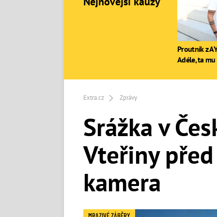
Nejnovější kauzy
Proutník z AY
Adéle, ta mu 
Extra.cz
Zprávy
Srážka v Čes
Vteřiny před 
kamera
MRAZIVÉ ZÁBĚRY