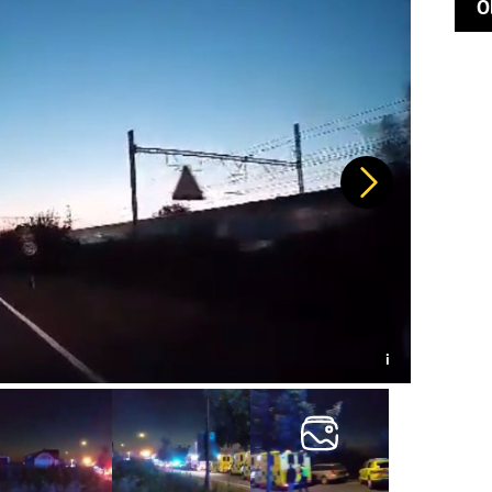
O
Další