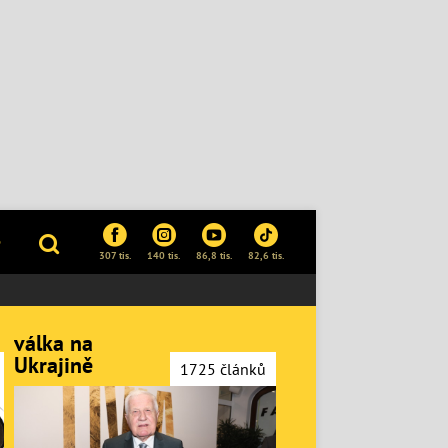
Edit
P
307 tis.
140 tis.
86,8 tis.
82,6 tis.
válka na
Ukrajině
1725 článků