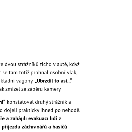
ze dvou strážníků ticho v autě, když
t se tam totiž prohnal osobní vlak,
ákladní vagony.
„Ubrzdil to asi...“
lak zmizel ze záběru kamery.
m!“
konstatoval druhý strážník a
o dojeli prakticky ihned po nehodě.
ře a zahájili evakuaci lidí z
 příjezdu záchranářů a hasičů