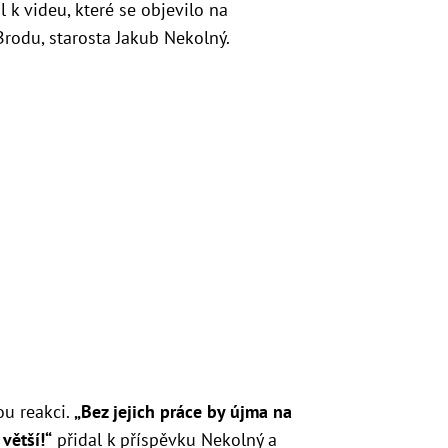
 k videu, které se objevilo na
rodu, starosta Jakub Nekolný.
ou reakci.
„Bez jejich práce by újma na
větší!“
přidal k příspěvku Nekolný a