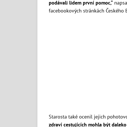
podávali lidem první pomoc,“
napsal
facebookových stránkách Českého B
Starosta také ocenil jejich pohotov
zdraví cestujících mohla být daleko 