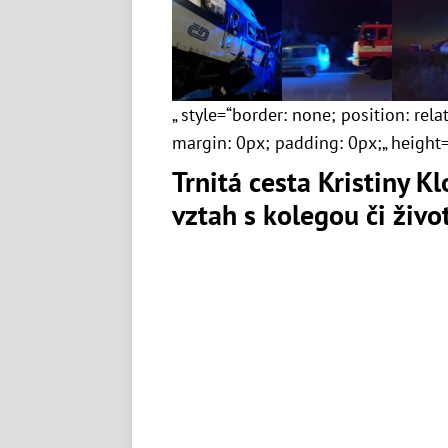
„ style=“border: none; position: relati
margin: 0px; padding: 0px;„ heigh
Trnitá cesta Kristiny K
vztah s kolegou či živ