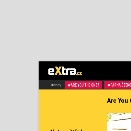
ARE YOU THE ONE?
FARMA ČESK
Trendy
Are You 