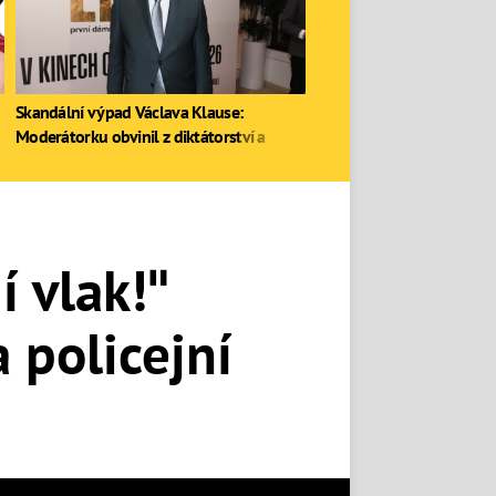
Skandální výpad Václava Klause:
Moderátorku obvinil z diktátorství a
zastal se Ruska
 vlak!"
 policejní