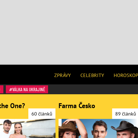
ZPRÁVY
CELEBRITY
HOROSKO
O
VÁLKA NA UKRAJINĚ
the One?
Farma Česko
60 článků
89 článků