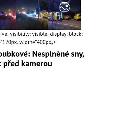
ve; visibility: visible; display: block;
t=“120px„ width=“400px„>
loubkové: Nesplněné sny,
ot před kamerou