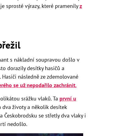
je sprosté výrazy, které pramenily
z
řežil
hant s nákladní soupravou došlo v
to dorazily desítky hasičů a
é. Hasiči následně ze zdemolované
erého se už nepodařilo zachránit.
olikátou srážku vlaků. Ta
první u
 dva životy a několik desítek
a Českobrodsku se střetly dva vlaky i
rtí nedošlo.