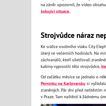
na závěr upozornil, že video obsahu
šokující situace.
Strojvůdce náraz nep
Ke srážce osobního vlaku City Elep
úterý ve večerních hodinách. Na mís
záchranářů, kteří ošetřovali zraněn
kabiny vyprostili tělo strojvůdce,
kt
Od začátku měsíce se jednalo o něk
Perninku na Karlovarsku
si vyžádala
zraněných. Pár dní před neštěstím n
v Praze. Tam naštěstí k žádnému úm