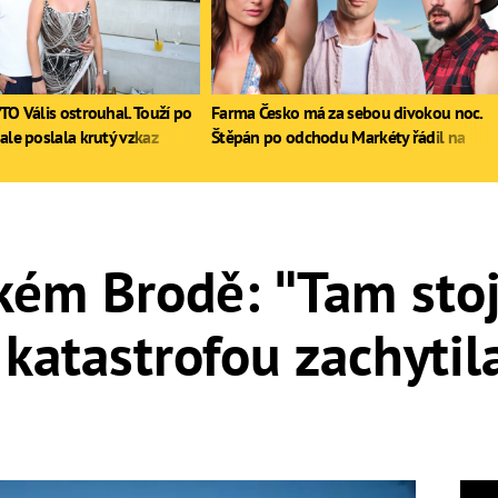
TO Vális ostrouhal. Touží po
Farma Česko má za sebou divokou noc.
ale poslala krutý vzkaz
Štěpán po odchodu Markéty řádil na
stole, Zdeněk poprvé pil
kém Brodě: "Tam stojí
katastrofou zachytila