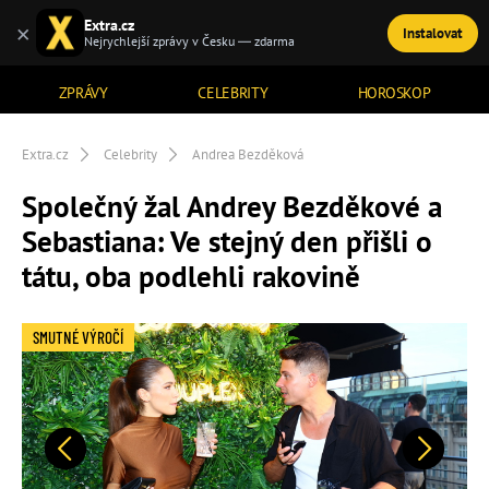
Extra.cz
×
Instalovat
TÉMATA
Nejrychlejší zprávy v Česku — zdarma
ZPRÁVY
CELEBRITY
HOROSKOP
Extra.cz
Celebrity
Andrea Bezděková
Společný žal Andrey Bezděkové a
Sebastiana: Ve stejný den přišli o
tátu, oba podlehli rakovině
SMUTNÉ VÝROČÍ
Předchozí
Další