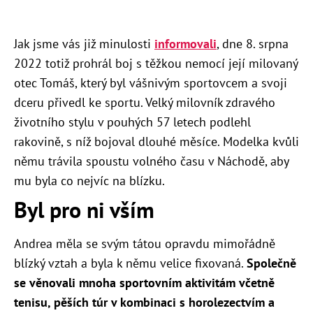
Jak jsme vás již minulosti
informovali
, dne 8. srpna
2022 totiž prohrál boj s těžkou nemocí její milovaný
otec Tomáš, který byl vášnivým sportovcem a svoji
dceru přivedl ke sportu. Velký milovník zdravého
životního stylu v pouhých 57 letech podlehl
rakovině, s níž bojoval dlouhé měsíce. Modelka kvůli
němu trávila spoustu volného času v Náchodě, aby
mu byla co nejvíc na blízku.
Byl pro ni vším
Andrea měla se svým tátou opravdu mimořádně
blízký vztah a byla k němu velice fixovaná.
Společně
se věnovali mnoha sportovním aktivitám včetně
tenisu, pěších túr v kombinaci s horolezectvím a