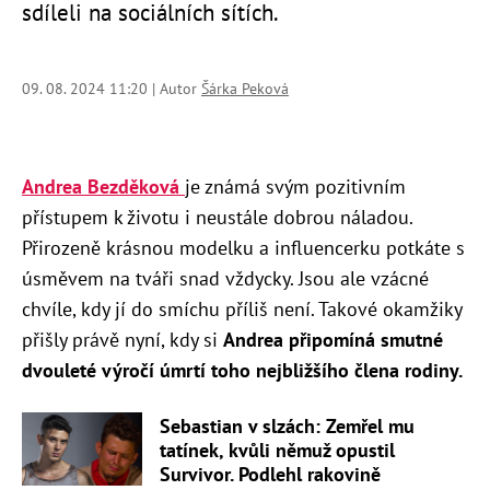
sdíleli na sociálních sítích.
09. 08. 2024 11:20 | Autor
Šárka Peková
Andrea Bezděková
je známá svým pozitivním
přístupem k životu i neustále dobrou náladou.
Přirozeně krásnou modelku a influencerku potkáte s
úsměvem na tváři snad vždycky. Jsou ale vzácné
chvíle, kdy jí do smíchu příliš není. Takové okamžiky
přišly právě nyní, kdy si
Andrea připomíná smutné
dvouleté výročí úmrtí toho nejbližšího člena rodiny.
Sebastian v slzách: Zemřel mu
tatínek, kvůli němuž opustil
Survivor. Podlehl rakovině