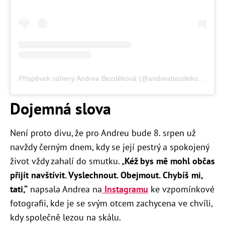
Příspěvek sdílený Andrea Bezděková (@andreabezdekova)
Dojemná slova
Není proto divu, že pro Andreu bude 8. srpen už
navždy černým dnem, kdy se její pestrý a spokojený
život vždy zahalí do smutku. „
K
éž bys mě mohl občas
přijít navštívit. Vyslechnout. Obejmout. Chybíš mi,
tati,“
napsala Andrea na
Instagramu
ke vzpomínkové
fotografii, kde je se svým otcem zachycena ve chvíli,
kdy společně lezou na skálu.