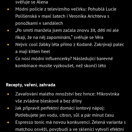
svěřuje se Alena
Módní policie z televizního večírku: Pohublá Lucie
Polišenská v maxi šatech i Veronika Arichteva s
ponožkami v sandálech
„Po smrti manžela jsem začala znovu žít, děti mi ale
říkají, že na něj zapomínám,“ svěřuje se Věra
Nejvíc cool žabky léta přímo z Kodaně. Zakrývají palec
a mají kitten heel
Co nosí módní influencerky? Následující barevné
kombinace musíte vyzkoušet, než skončí léto
Recepty, vaření, zahrada
Zavařování malého množství bez hrnce: Mikrovlnka
vše zvládne bleskově a bez dřiny
Jak připravit perfektní domácí iontový nápoj:
Potřebujete jen vodu, citron, sůl a pár minut času
Espresso tonic má novou konkurenci. Zelená varianta s
matchou osvěží, povzbudí a ve sklenici vytvoří efektní