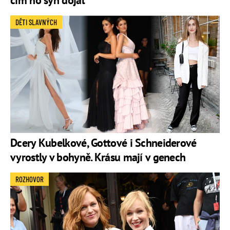
čím ho syn dojal
DĚTI SLAVNÝCH
Dcery Kubelkové, Gottové i Schneiderové
vyrostly v bohyně. Krásu mají v genech
ROZHOVOR