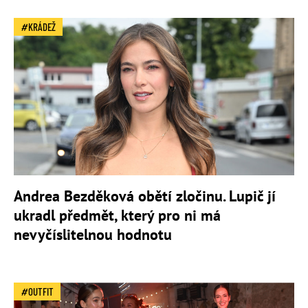
KRÁDEŽ
Andrea Bezděková obětí zločinu. Lupič jí
ukradl předmět, který pro ni má
nevyčíslitelnou hodnotu
OUTFIT