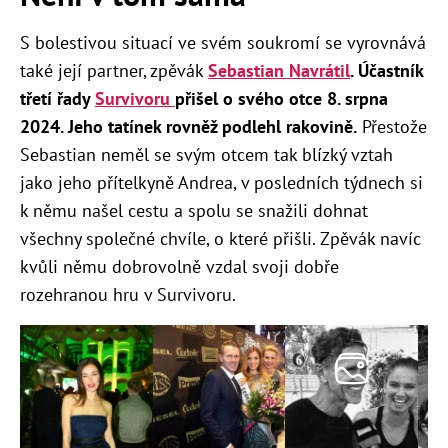
S bolestivou situací ve svém soukromí se vyrovnává
také její partner, zpěvák
Sebastian Navrátil
. Účastník
třetí řady
Survivoru
přišel o svého otce 8. srpna
2024. Jeho tatínek rovněž podlehl rakovině.
Přestože
Sebastian neměl se svým otcem tak blízký vztah
jako jeho přítelkyně Andrea, v posledních týdnech si
k němu našel cestu a spolu se snažili dohnat
všechny společné chvíle, o které přišli. Zpěvák navíc
kvůli němu dobrovolně vzdal svoji dobře
rozehranou hru v Survivoru.