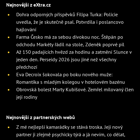
Nejnovější z eXtra.cz
Dohra odporných příspěvků Filipa Turka: Policie
uvedla, že je skutečně psal. Potvrdila i poslancovo
hajlování
Farma Česko má za sebou divokou noc. Štěpán po
odchodu Markéty řádil na stole, Zdeněk poprvé pil
Až 150 padajících hvězd za hodinu a zatmění Slunce v
jeden den. Perseidy 2026 jsou jiné než všechny
předchozí
Eva Decroix šokovala po boku nového muže:
Romantika s mladým kolegou v hotelovém bazénu
Obrovská bolest Marty Kubišové. Zemřel milovaný člen
její rodiny
Nejnovější z partnerských webů
Z mé nejlepší kamarádky se stává troska. Její nový
partner ji zřejmě psychicky týrá a já nevím, co dělat,