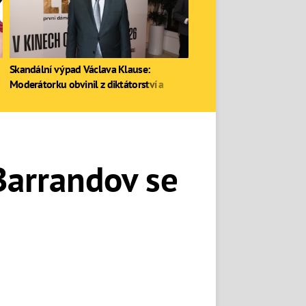
Skandální výpad Václava Klause:
Moderátorku obvinil z diktátorství a
zastal se Ruska
Barrandov se