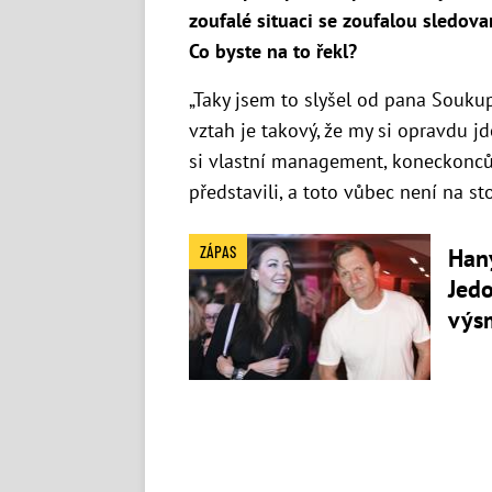
zoufalé situaci se zoufalou sledovan
Co byste na to řekl?
„Taky jsem to slyšel od pana Soukupa
vztah je takový, že my si opravdu j
si vlastní management, koneckonců
představili, a toto vůbec není na st
ZÁPAS
Han
Jed
výs