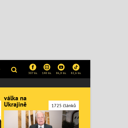
P
307 tis.
140 tis.
86,8 tis.
82,6 tis.
válka na
Ukrajině
1725 článků