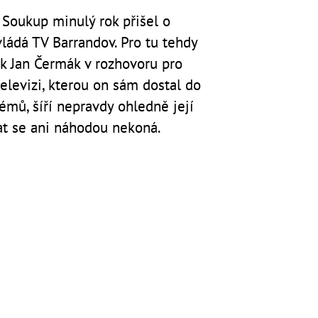
 Soukup minulý rok přišel o
vládá TV Barrandov. Pro tu tehdy
ík Jan Čermák v rozhovoru pro
televizi, kterou on sám dostal do
émů, šíří nepravdy ohledně její
at se ani náhodou nekoná.