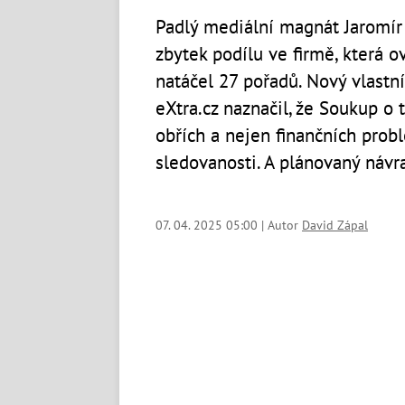
Padlý mediální magnát Jaromír
zbytek podílu ve firmě, která o
natáčel 27 pořadů. Nový vlastn
eXtra.cz naznačil, že Soukup o 
obřích a nejen finančních probl
sledovanosti. A plánovaný návr
07. 04. 2025 05:00 | Autor
David Zápal