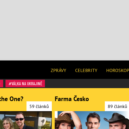
ZPRÁVY
CELEBRITY
HOROSKO
O
VÁLKA NA UKRAJINĚ
the One?
Farma Česko
59 článků
89 článků