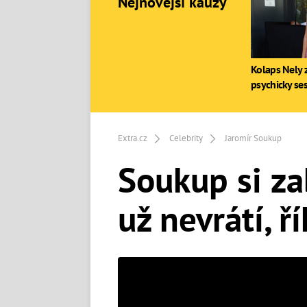
Nejnovější kauzy
Kolaps Nely z
psychicky se
Extra.cz
Celebrity
Jaromír Soukup
Soukup si za
už nevrátí, ř