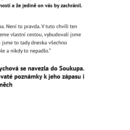
ostí a že jedině on vás by zachránil.
. Není to pravda. V tuto chvíli ten
deme vlastní cestou, vybudovali jsme
 jsme to tady dneska všechno
ole a nikdy to nepadlo.“
ychová se navezla do Soukupa.
ovaté poznámky k jeho zápasu i
měch