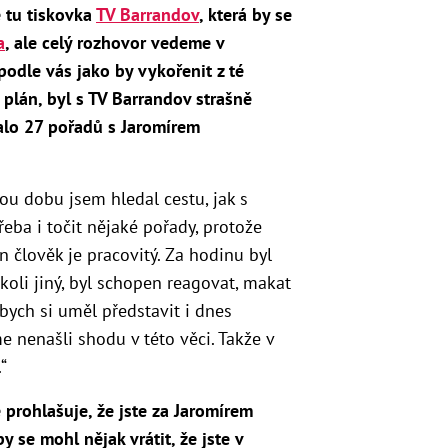
e tu tiskovka
TV Barrandov
, která by se
a
, ale celý rozhovor vedeme v
podle vás jako by vykořenit z té
í plán, byl s TV Barrandov strašně
ovalo 27 pořadů s Jaromírem
lou dobu jsem hledal cestu, jak s
řeba i točit nějaké pořady, protože
ten člověk je pracovitý. Za hodinu byl
oli jiný, byl schopen reagovat, makat
 bych si uměl představit i dnes
e nenašli shodu v této věci. Takže v
“
prohlašuje, že jste za Jaromírem
y se mohl nějak vrátit, že jste v