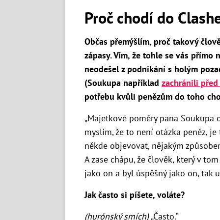
Proč chodí do Clash
Občas přemýšlím, proč takový člov
zápasy. Vím, že tohle se vás přímo 
neodešel z podnikání s holým poza
(Soukupa například
zachránili př
potřebu kvůli penězům do toho ch
„Majetkové poměry pana Soukupa o
myslím, že to není otázka peněz, je
někde objevovat, nějakým způsobem
A zase chápu, že člověk, který v to
jako on a byl úspěšný jako on, tak u
Jak často si píšete, voláte?
(hurónský smích)
„Často.“