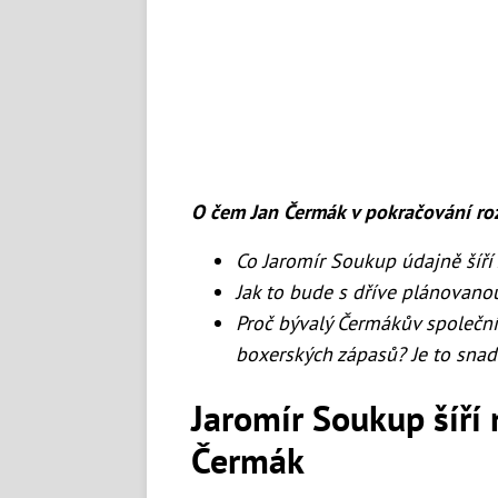
O čem Jan Čermák v pokračování ro
Co Jaromír Soukup údajně šíří
Jak to bude s dříve plánovano
Proč bývalý Čermákův společní
boxerských zápasů? Je to snad
Jaromír Soukup šíří 
Čermák