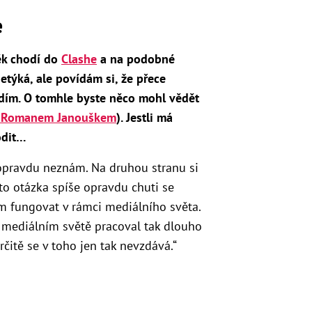
e
ěk chodí do
Clashe
a na podobné
netýká, ale povídám si, že přece
dím. O tomhle byste něco mohl vědět
ed Romanem Janouškem
). Jestli má
odit…
pravdu neznám. Na druhou stranu si
 to otázka spíše opravdu chuti se
 fungovat v rámci mediálního světa.
m mediálním světě pracoval tak dlouho
rčitě se v toho jen tak nevzdává.“