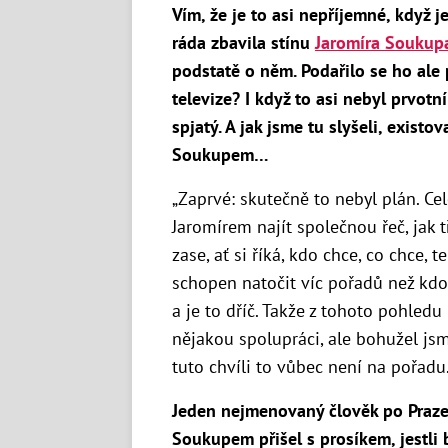
Vím, že je to asi nepříjemné, když j
ráda zbavila stínu
Jaromíra Soukup
podstatě o něm. Podařilo se ho ale 
televize? I když to asi nebyl prvotn
spjatý. A jak jsme tu slyšeli, exist
Soukupem…
„Zaprvé: skutečně to nebyl plán. Ce
Jaromírem najít společnou řeč, jak t
zase, ať si říká, kdo chce, co chce, 
schopen natočit víc pořadů než kdok
a je to dříč. Takže z tohoto pohledu
nějakou spolupráci, ale bohužel jsm
tuto chvíli to vůbec není na pořadu.
Jeden nejmenovaný člověk po Praze 
Soukupem přišel s prosíkem, jestli b