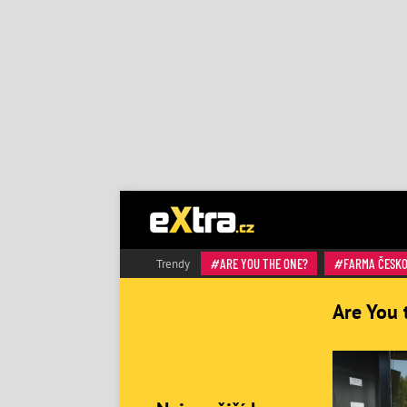
ARE YOU THE ONE?
FARMA ČESK
Trendy
Are You 