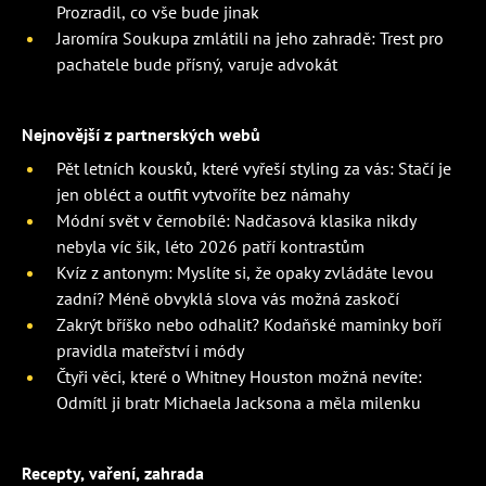
Prozradil, co vše bude jinak
Jaromíra Soukupa zmlátili na jeho zahradě: Trest pro
pachatele bude přísný, varuje advokát
Nejnovější z partnerských webů
Pět letních kousků, které vyřeší styling za vás: Stačí je
jen obléct a outfit vytvoříte bez námahy
Módní svět v černobílé: Nadčasová klasika nikdy
nebyla víc šik, léto 2026 patří kontrastům
Kvíz z antonym: Myslíte si, že opaky zvládáte levou
zadní? Méně obvyklá slova vás možná zaskočí
Zakrýt bříško nebo odhalit? Kodaňské maminky boří
pravidla mateřství i módy
Čtyři věci, které o Whitney Houston možná nevíte:
Odmítl ji bratr Michaela Jacksona a měla milenku
Recepty, vaření, zahrada