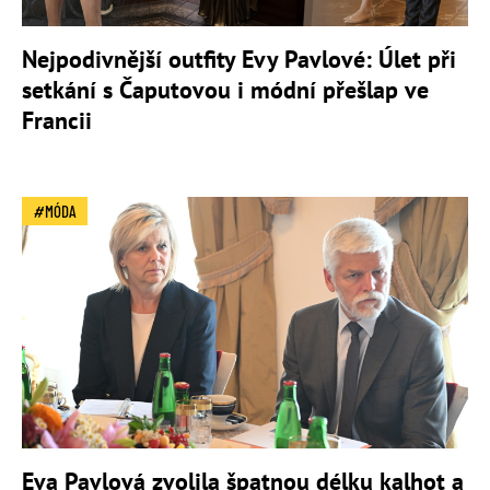
Nejpodivnější outfity Evy Pavlové: Úlet při
setkání s Čaputovou i módní přešlap ve
Francii
MÓDA
Eva Pavlová zvolila špatnou délku kalhot a