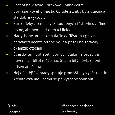
Recept na vláčnou hrnkovou bábovku z
pomazánkového másla: Co udělat, aby byla vláčná a
šla dobře vyklopit
Šunkofleky z remosky: Z koupených těstovin uvaříme
levně, ale není nad domácí fleky
Nadýchané americké palačinky: Těsto na pravé
pancakes nechte odpočinout a pozor na správný
okamžik otočení
Švestky umí potrápit i pomoci. Vláknina prospívá
trávení, sorbitol může nadýmat a bílý povlak není
plíseň ani špína
Nejkrásnější zahrady spojuje promyšlený výběr rostlin.
Architektka radí, čemu se při výsadbě vyhnout
O nás
Všeobecné obchodní
podmínky
Redakce