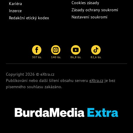
Cookies zásady
Kariéra
Zásady ochrany soukromí
Inzerce
Nastavení soukromí
Redakční etický kodex
307 tis.
140 tis.
86,8 tis.
82,6 tis.
Copyright 2026 © eXtra.cz
Publikování nebo další šíření obsahu serveru
eXtra.cz
je bez
písemného souhlasu zakázáno.