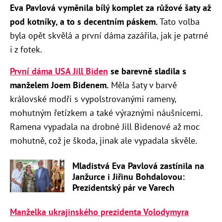
Eva Pavlová vyměnila bílý komplet za růžové šaty až
pod kotníky, a to s decentním páskem.
Tato volba
byla opět skvělá a první dáma zazářila, jak je patrné
i z fotek.
První dáma USA Jill Biden
se barevně sladila s
manželem Joem Bidenem.
Měla šaty v barvě
královské modři s vypolstrovanými rameny,
mohutným řetízkem a také výraznými náušnicemi.
Ramena vypadala na drobné Jill Bidenové až moc
mohutně, což je škoda, jinak ale vypadala skvěle.
Mladistvá Eva Pavlová zastínila na
Janžurce i Jiřinu Bohdalovou:
Prezidentský pár ve Varech
Manželka ukrajinského prezidenta Volodymyra