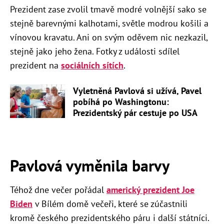
Prezident zase zvolil tmavě modré volnější sako se
stejně barevnými kalhotami, světle modrou košili a
vínovou kravatu. Ani on svým oděvem nic nezkazil,
stejně jako jeho žena. Fotky z události sdílel
prezident na
sociálních sítích
.
Vyletněná Pavlová si užívá, Pavel
pobíhá po Washingtonu:
Prezidentský pár cestuje po USA
Pavlová vyměnila barvy
Téhož dne večer pořádal
americký prezident Joe
Biden
v Bílém domě večeři, které se zúčastnili
kromě českého prezidentského páru i další státníci.