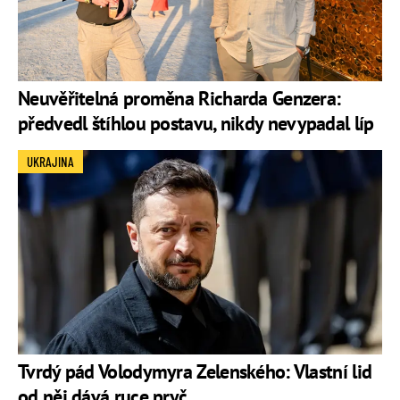
Neuvěřitelná proměna Richarda Genzera:
předvedl štíhlou postavu, nikdy nevypadal líp
UKRAJINA
Tvrdý pád Volodymyra Zelenského: Vlastní lid
od něj dává ruce pryč