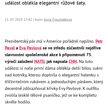
událost oblékla elegantní růžové šaty.
11. 07. 2024 15:42 | Autor
Anna Čmuchálková
Prezidentský pár má v Americe pořádně napilno.
Petr
Pavel
a
Eva Pavlová
se ve středu zúčastnili nejdříve
slavnostní společenské akce k připomenutí 75.
výročí založení
NATO
, jak napsala
CNN
.
Na tuto
událost si naše první dáma oblékla delší bílou sukni
nad kotníky, kterou doplnila o elegantní halenku s
tříčtvrtečním rukávem a jednoduchým páskem, který
decentně zdůrazňoval křivky Evy Pavlové. K outfitu
zvolila lesklé tělové psaníčko, jež se ke kompletu
skvěle hodilo.