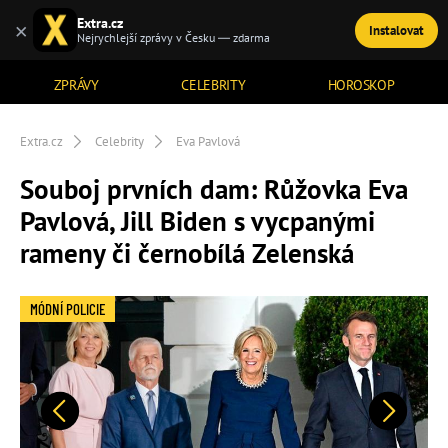
Extra.cz
×
Instalovat
TÉMATA
Nejrychlejší zprávy v Česku — zdarma
ZPRÁVY
CELEBRITY
HOROSKOP
Extra.cz
Celebrity
Eva Pavlová
Souboj prvních dam: Růžovka Eva
Pavlová, Jill Biden s vycpanými
rameny či černobílá Zelenská
MÓDNÍ POLICIE
Předchozí
Další