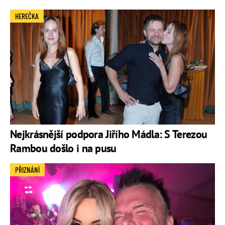
HEREČKA
Nejkrásnější podpora Jiřího Mádla: S Terezou
Rambou došlo i na pusu
PŘIZNÁNÍ