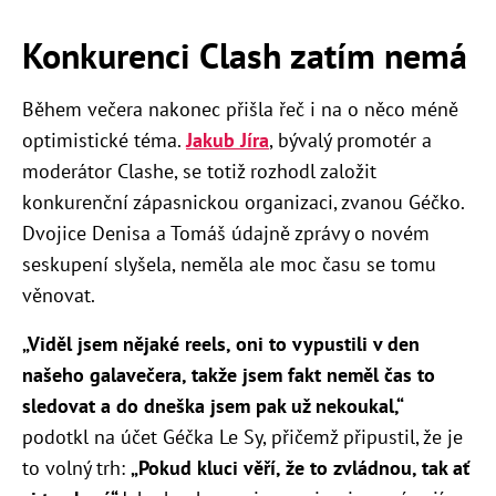
Konkurenci Clash zatím nemá
Během večera nakonec přišla řeč i na o něco méně
optimistické téma.
Jakub Jíra
, bývalý promotér a
moderátor Clashe, se totiž rozhodl založit
konkurenční zápasnickou organizaci, zvanou Géčko.
Dvojice Denisa a Tomáš údajně zprávy o novém
seskupení slyšela, neměla ale moc času se tomu
věnovat.
„Viděl jsem nějaké reels, oni to vypustili v den
našeho galavečera, takže jsem fakt neměl čas to
sledovat a do dneška jsem pak už nekoukal,“
podotkl na účet Géčka Le Sy, přičemž připustil, že je
to volný trh:
„Pokud kluci věří, že to zvládnou, tak ať