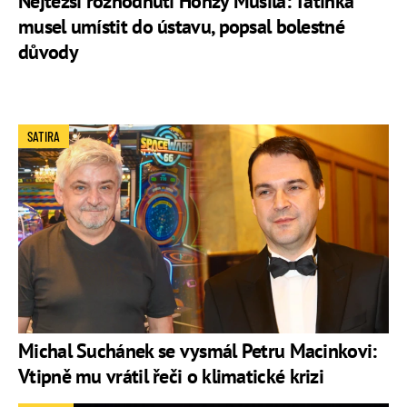
Nejtěžší rozhodnutí Honzy Musila: Tatínka
musel umístit do ústavu, popsal bolestné
důvody
SATIRA
Michal Suchánek se vysmál Petru Macinkovi:
Vtipně mu vrátil řeči o klimatické krizi