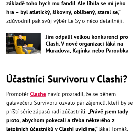
základě toho bych mu fandil. Ale líbila se mi jeho
hra – byl atletický, šikovný, oblíbený, staral se,“
zdůvodnil pak svůj výběr Le Sy o něco detailněji.
Jíra odpálil velkou konkurenci pro
Clash. V nové organizaci láká na
Muradova, Kajínka nebo Paroubka
Účastníci Survivoru v Clashi?
Promotér
Clashe
navíc prozradil, že se během
galavečeru Survivoru ozvalo pár zájemců, kteří by se
příští série zápasů rádi zúčastnili.
„Právě jsem tady
proto, abychom pokecali a třeba některého z
letošních účastníků v Clashi uvidíme,“
lákal Tomáš.