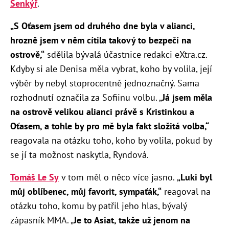
Šenkýř
.
„S Oťasem jsem od druhého dne byla v alianci,
hrozně jsem v něm cítila takový to bezpečí na
ostrově,“
sdělila bývalá účastnice redakci eXtra.cz.
Kdyby si ale Denisa měla vybrat, koho by volila, její
výběr by nebyl stoprocentně jednoznačný. Sama
rozhodnutí označila za Sofiinu volbu. „
Já jsem měla
na ostrově velikou alianci právě s Kristinkou a
Oťasem, a tohle by pro mě byla fakt složitá volba,“
reagovala na otázku toho, koho by volila, pokud by
se jí ta možnost naskytla, Ryndová.
Tomáš Le Sy
v tom měl o něco více jasno.
„Luki byl
můj oblíbenec, můj favorit, sympaťák,“
reagoval na
otázku toho, komu by patřil jeho hlas, bývalý
zápasník MMA. „
Je to Asiat, takže už jenom na