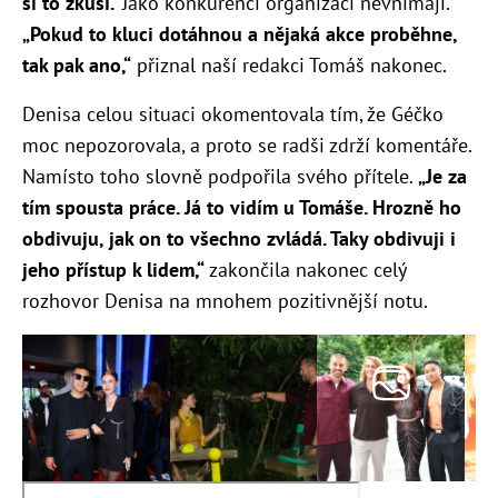
si to zkusí.“
Jako konkurenci organizaci nevnímají.
„Pokud to kluci dotáhnou a nějaká akce proběhne,
tak pak ano,“
přiznal naší redakci Tomáš nakonec.
Denisa celou situaci okomentovala tím, že Géčko
moc nepozorovala, a proto se radši zdrží komentáře.
Namísto toho slovně podpořila svého přítele.
„Je za
tím spousta práce. Já to vidím u Tomáše. Hrozně ho
obdivuju, jak on to všechno zvládá. Taky obdivuji i
jeho přístup k lidem,“
zakončila nakonec celý
rozhovor Denisa na mnohem pozitivnější notu.