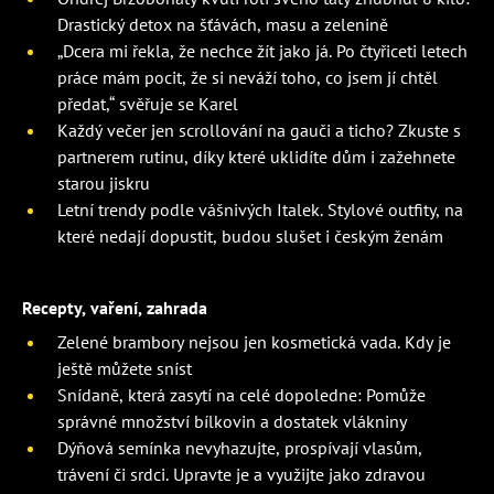
Drastický detox na šťávách, masu a zelenině
„Dcera mi řekla, že nechce žít jako já. Po čtyřiceti letech
práce mám pocit, že si neváží toho, co jsem jí chtěl
předat,“ svěřuje se Karel
Každý večer jen scrollování na gauči a ticho? Zkuste s
partnerem rutinu, díky které uklidíte dům i zažehnete
starou jiskru
Letní trendy podle vášnivých Italek. Stylové outfity, na
které nedají dopustit, budou slušet i českým ženám
Recepty, vaření, zahrada
Zelené brambory nejsou jen kosmetická vada. Kdy je
ještě můžete sníst
Snídaně, která zasytí na celé dopoledne: Pomůže
správné množství bílkovin a dostatek vlákniny
Dýňová semínka nevyhazujte, prospívají vlasům,
trávení či srdci. Upravte je a využijte jako zdravou