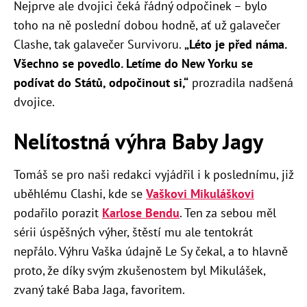
Nejprve ale dvojici čeká řádný odpočinek – bylo
toho na ně poslední dobou hodně, ať už galavečer
Clashe, tak galavečer Survivoru.
„Léto je před náma.
Všechno se povedlo. Letíme do New Yorku se
podívat do Států, odpočinout si,“
prozradila nadšená
dvojice.
Nelítostná výhra Baby Jagy
Tomáš se pro naši redakci vyjádřil i k poslednímu, již
uběhlému Clashi, kde se
Vaškovi Mikuláškovi
podařilo porazit
Karlose Bendu
. Ten za sebou měl
sérii úspěšných výher, štěstí mu ale tentokrát
nepřálo. Výhru Vaška údajně Le Sy čekal, a to hlavně
proto, že díky svým zkušenostem byl Mikulášek,
zvaný také Baba Jaga, favoritem.