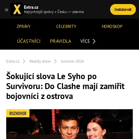
Extra.cz
×
Instalovat
TÉMATA
Nejrychlejší zprávy v Česku — zdarma
ZPRÁVY
CELEBRITY
HOROSKOP
ÚČASTNÍCI
PRAVIDLA
VÍCE
Extra.cz
Reality show
Survivor 2026
Šokující slova Le Syho po
Survivoru: Do Clashe mají zamířit
bojovníci z ostrova
ROZHOVOR