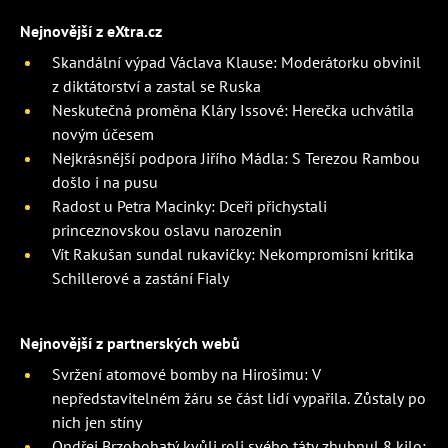
Nejnovější z eXtra.cz
Skandální výpad Václava Klause: Moderátorku obvinil
z diktátorství a zastal se Ruska
Neskutečná proměna Kláry Issové: Herečka uchvátila
novým účesem
Nejkrásnější podpora Jiřího Mádla: S Terezou Rambou
došlo i na pusu
Radost u Petra Macinky: Dceři přichystali
princeznovskou oslavu narozenin
Vít Rakušan sundal rukavičky: Nekompromisní kritika
Schillerové a zastání Fialy
Nejnovější z partnerských webů
Svržení atomové bomby na Hirošimu: V
nepředstavitelném žáru se část lidí vypařila. Zůstaly po
nich jen stíny
Ondřej Brzobohatý kvůli roli svého táty zhubnul 8 kilo: