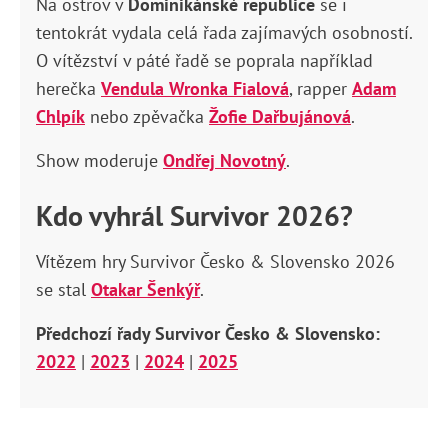
Na ostrov v
Dominikánské republice
se i
tentokrát vydala celá řada zajímavých osobností.
O vítězství v páté řadě se poprala například
herečka
Vendula Wronka Fialová
, rapper
Adam
Chlpík
nebo zpěvačka
Žofie Dařbujánová
.
Show moderuje
Ondřej Novotný
.
Kdo vyhrál Survivor 2026?
Vítězem hry Survivor Česko & Slovensko 2026
se stal
Otakar Šenkýř
.
Předchozí řady Survivor Česko & Slovensko:
2022
|
2023
|
2024
|
2025