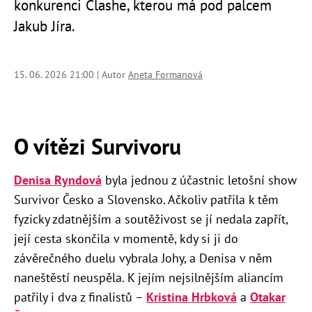
konkurenci Clashe, kterou má pod palcem
Jakub Jíra.
15. 06. 2026 21:00 | Autor
Aneta Formanová
O vítězi Survivoru
Denisa Ryndová
byla jednou z účastnic letošní show
Survivor Česko a Slovensko. Ačkoliv patřila k těm
fyzicky zdatnějším a soutěživost se jí nedala zapřít,
její cesta skončila v momentě, kdy si ji do
závěrečného duelu vybrala Johy, a Denisa v něm
naneštěstí neuspěla. K jejím nejsilnějším aliancím
patřily i dva z finalistů –
Kristina Hrbková
a
Otakar