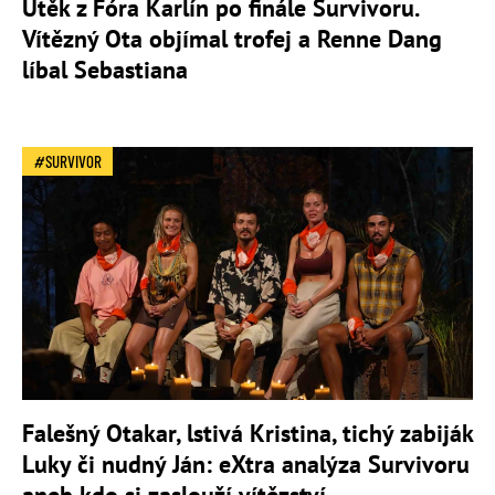
Útěk z Fóra Karlín po finále Survivoru.
Vítězný Ota objímal trofej a Renne Dang
líbal Sebastiana
SURVIVOR
Falešný Otakar, lstivá Kristina, tichý zabiják
Luky či nudný Ján: eXtra analýza Survivoru