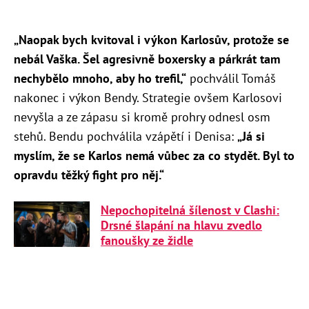
„Naopak bych kvitoval i výkon Karlosův, protože se
nebál Vaška. Šel agresivně boxersky a párkrát tam
nechybělo mnoho, aby ho trefil,“
pochválil Tomáš
nakonec i výkon Bendy. Strategie ovšem Karlosovi
nevyšla a ze zápasu si kromě prohry odnesl osm
stehů. Bendu pochválila vzápětí i Denisa:
„Já si
myslím, že se Karlos nemá vůbec za co stydět. Byl to
opravdu těžký fight pro něj.“
Nepochopitelná šílenost v Clashi:
Drsné šlapání na hlavu zvedlo
fanoušky ze židle