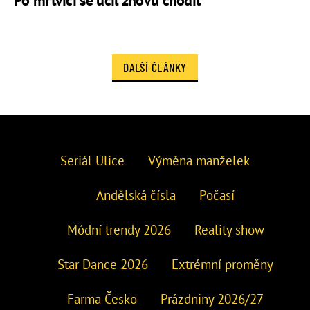
Po mrtvici se učil znovu chodit
DALŠÍ ČLÁNKY
Seriál Ulice
Výměna manželek
Andělská čísla
Počasí
Módní trendy 2026
Reality show
Star Dance 2026
Extrémní proměny
Farma Česko
Prázdniny 2026/27