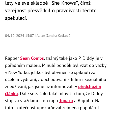
lety ve své skladbě "She Knows", čímž
veřejnost přesvědčil o pravdivosti těchto
spekulací.
04. 10. 2024 15:07 | Autor
Sandra Kotková
Rapper
Sean Combs
, známý také jako P. Diddy, je v
pořádném maléru. Minulé pondělí byl vzat do vazby
v New Yorku, jelikož byl obviněn ze spiknutí za
účelem vydírání, z obchodování s lidmi i sexuálního
zneužívání, jak jsme již informovali v
předchozím
článku
. Dále se začalo také mluvit o tom, že Diddy
stojí za vraždami ikon rapu
Tupaca
a Biggiho. Na
tuto skutečnost upozorňoval zejména populární