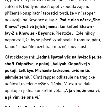
zatčení P. Diddyho píseň opět vzbudila zájem,
přičemž konspirační teoretici tvrdí, že v ní rapper
odkazuje na Beyoncé a Jay-Z.
Podle nich název „She
Knows“ využívá jejich jména, konkrétně Shawn -
Jay-Z a Knowles - Beyoncé.
Přestože J. Cole nikdy
nepotvrdil, že by se píseň vztahovala k tomuto páru,
fanoušci nadále rozebírají možné souvislosti.
Část skladby zní:
„
Jediná špatná věc na hvězdě je, že
shoří.
Odpočívej v pokoji, Aaliyah.
Odpočívej v
pokoji, Left Eye.
Michaele Jacksone, uvidím tě,
j
akmile zemřu.“
Čímž rapper odkazuje na tragické
události uvedené výše v článku. V textu se dále
opakuje i jedna konkrétní věta:
„
A já vím, že ona ví,
a já vím, že ona ví.“