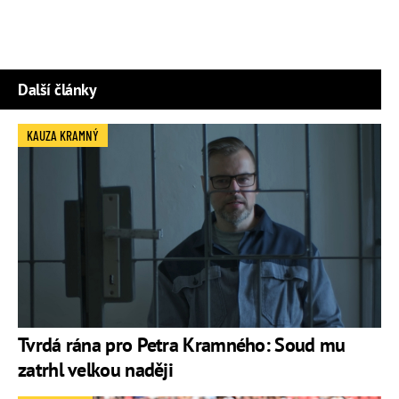
Další články
KAUZA KRAMNÝ
Tvrdá rána pro Petra Kramného: Soud mu
zatrhl velkou naději