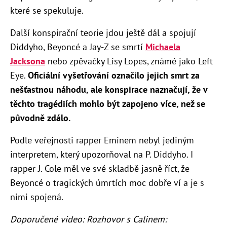
které se spekuluje.
Další konspirační teorie jdou ještě dál a spojují
Diddyho, Beyoncé a Jay-Z se smrtí
Michaela
Jacksona
nebo zpěvačky Lisy Lopes, známé jako Left
Eye.
Oficiální vyšetřování označilo jejich smrt za
nešťastnou náhodu, ale konspirace naznačují, že v
těchto tragédiích mohlo být zapojeno více, než se
původně zdálo.
Podle veřejnosti rapper Eminem nebyl jediným
interpretem, který upozorňoval na P. Diddyho. I
rapper J. Cole měl ve své skladbě jasně říct, že
Beyoncé o tragických úmrtích moc dobře ví a je s
nimi spojená.
Doporučené video: Rozhovor s Calinem: