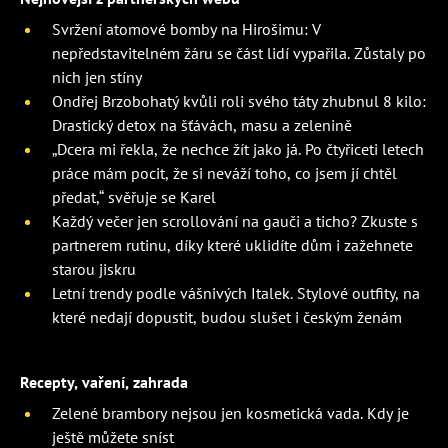
Svržení atomové bomby na Hirošimu: V
nepředstavitelném žáru se část lidí vypařila. Zůstaly po
nich jen stíny
Ondřej Brzobohatý kvůli roli svého táty zhubnul 8 kilo:
Drastický detox na šťávách, masu a zelenině
„Dcera mi řekla, že nechce žít jako já. Po čtyřiceti letech
práce mám pocit, že si neváží toho, co jsem jí chtěl
předat,“ svěřuje se Karel
Každý večer jen scrollování na gauči a ticho? Zkuste s
partnerem rutinu, díky které uklidíte dům i zažehnete
starou jiskru
Letní trendy podle vášnivých Italek. Stylové outfity, na
které nedají dopustit, budou slušet i českým ženám
Recepty, vaření, zahrada
Zelené brambory nejsou jen kosmetická vada. Kdy je
ještě můžete sníst