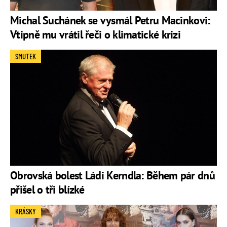
Michal Suchánek se vysmál Petru Macinkovi:
Vtipně mu vrátil řeči o klimatické krizi
SMUTEK
Obrovská bolest Ládi Kerndla: Během pár dnů
přišel o tři blízké
KRÁSKY