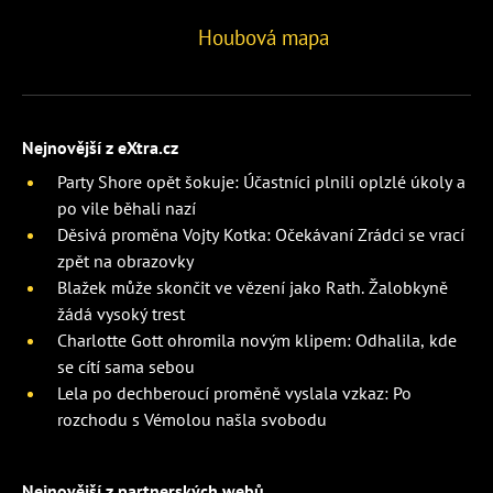
Houbová mapa
Nejnovější z eXtra.cz
Party Shore opět šokuje: Účastníci plnili oplzlé úkoly a
po vile běhali nazí
Děsivá proměna Vojty Kotka: Očekávaní Zrádci se vrací
zpět na obrazovky
Blažek může skončit ve vězení jako Rath. Žalobkyně
žádá vysoký trest
Charlotte Gott ohromila novým klipem: Odhalila, kde
se cítí sama sebou
Lela po dechberoucí proměně vyslala vzkaz: Po
rozchodu s Vémolou našla svobodu
Nejnovější z partnerských webů