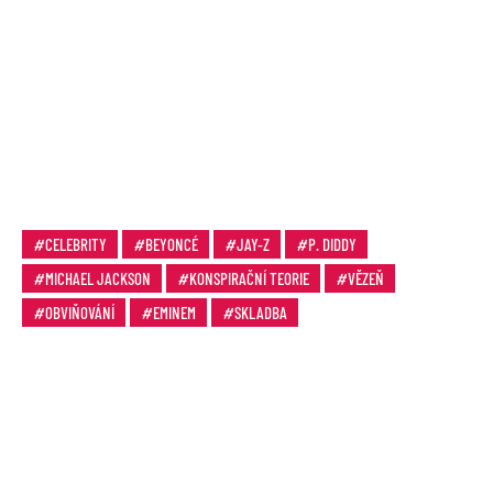
CELEBRITY
BEYONCÉ
JAY-Z
P. DIDDY
MICHAEL JACKSON
KONSPIRAČNÍ TEORIE
VĚZEŇ
OBVIŇOVÁNÍ
EMINEM
SKLADBA