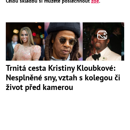
Celou skladbu si můžete poslechnout
zde
.
Trnitá cesta Kristiny Kloubkové:
Nesplněné sny, vztah s kolegou či
život před kamerou