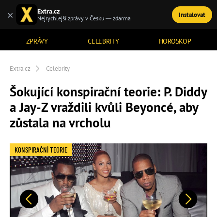
Extra.cz
×
Instalovat
TÉMATA
Nejrychlejší zprávy v Česku — zdarma
ZPRÁVY
CELEBRITY
HOROSKOP
Extra.cz
Celebrity
Šokující konspirační teorie: P. Diddy
a Jay-Z vraždili kvůli Beyoncé, aby
zůstala na vrcholu
KONSPIRAČNÍ TEORIE
Předchozí
Další