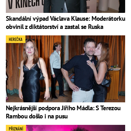
Skandální výpad Václava Klause: Moderátorku
obvinil z diktátorství a zastal se Ruska
HEREČKA
Nejkrásnější podpora Jiřího Mádla: S Terezou
Rambou došlo i na pusu
PŘIZNÁNÍ