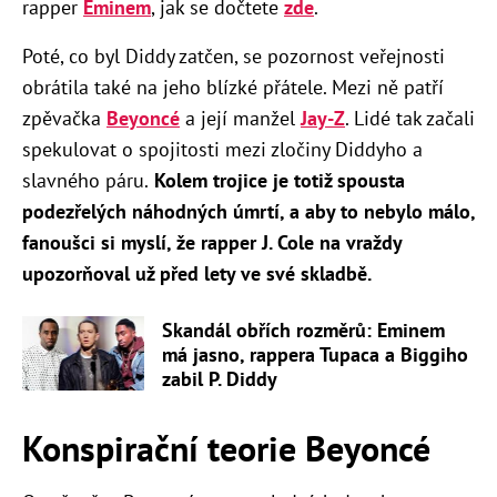
rapper
Eminem
, jak se dočtete
zde
.
Poté, co byl Diddy zatčen, se pozornost veřejnosti
obrátila také na jeho blízké přátele. Mezi ně patří
zpěvačka
Beyoncé
a její manžel
Jay-Z
. Lidé tak začali
spekulovat o spojitosti mezi zločiny Diddyho a
slavného páru.
Kolem trojice je totiž spousta
podezřelých náhodných úmrtí, a aby to nebylo málo,
fanoušci si myslí, že rapper J. Cole na vraždy
upozorňoval už před lety ve své skladbě.
Skandál obřích rozměrů: Eminem
má jasno, rappera Tupaca a Biggiho
zabil P. Diddy
Konspirační teorie Beyoncé