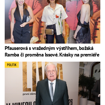
Pfauserová s vražedným výstřihem, božská
Ramba či proměna Issové. Krásky na premiéře
POLITIK