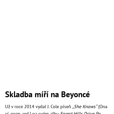
Skladba míří na Beyoncé
Už v roce 2014 vydal J. Cole píseň
„She Knows“
(Ona
ví, pozn. red.) na svém albu
Forest Hills Drive
. Po