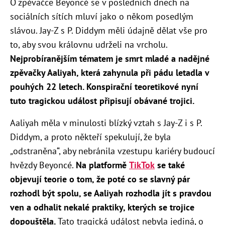
O zpěvačce Beyoncé se v posledních dnech na
sociálních sítích mluví jako o někom posedlým
slávou. Jay-Z s P. Diddym měli údajně dělat vše pro
to, aby svou královnu udrželi na vrcholu.
Nejprobíranějším tématem je smrt mladé a nadějné
zpěvačky Aaliyah, která zahynula při pádu letadla v
pouhých 22 letech. Konspirační teoretikové nyní
tuto tragickou událost připisují obávané trojici.
Aaliyah měla v minulosti blízký vztah s Jay-Z i s P.
Diddym, a proto někteří spekulují, že byla
„
odstraněna“, aby nebránila vzestupu kariéry budoucí
hvězdy Beyoncé.
Na platformě
TikTok
se také
objevují teorie o tom, že poté co se slavný pár
rozhodl být spolu, se Aaliyah rozhodla jít s pravdou
ven a odhalit nekalé praktiky, kterých se trojice
dopouštěla.
Tato tragická událost nebyla jediná, o