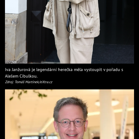
Iva Janžurová je legendární herečka měla vystoupit v pořadu s
Alešem Cibulkou.
Zdroj: Tomáš Martínek/eXtra.cz