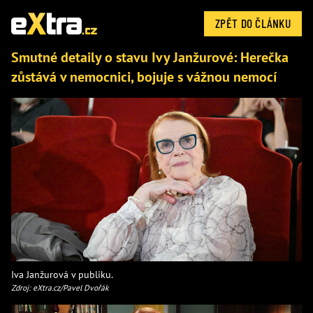
ZPĚT DO ČLÁNKU
Smutné detaily o stavu Ivy Janžurové: Herečka
zůstává v nemocnici, bojuje s vážnou nemocí
Iva Janžurová v publiku.
Zdroj: eXtra.cz/Pavel Dvořák