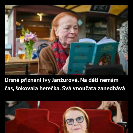
Drsné přiznání Ivy Janžurové. Na děti nemám
čas, šokovala herečka. Svá vnoučata zanedbává