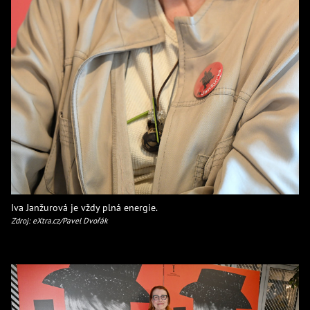
Iva Janžurová je vždy plná energie.
Zdroj: eXtra.cz/Pavel Dvořák