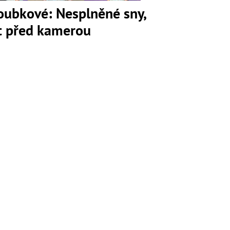
loubkové: Nesplněné sny,
ot před kamerou