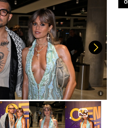
O
Další