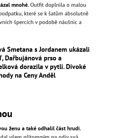
kázal mnohé.
Outfit doplnila o malou
podpatku, které se k šatům absolutně
vních špercích v podobě náušnic a
vá Smetana s Jordanem ukázali
, Dařbujánová prso a
lková dorazila v pytli. Divoké
hody na Ceny Anděl
nou
ou ženu a také odhalil část hrudi.
mž dal všem přítomným na odiv svá