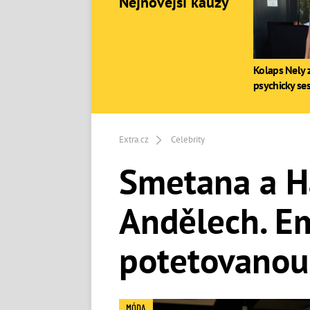
Nejnovější kauzy
Kolaps Nely z
psychicky se
Extra.cz
Celebrity
Smetana a Ha
Andělech. Em
potetovanou 
MÓDA