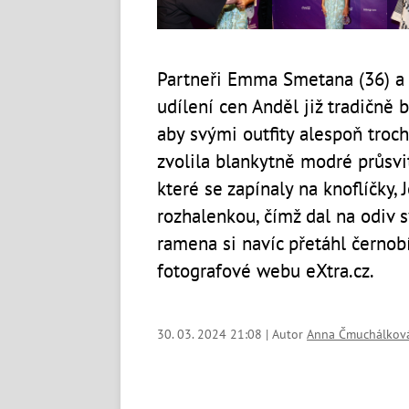
Partneři Emma Smetana (36) a J
udílení cen Anděl již tradičně b
aby svými outfity alespoň tro
zvolila blankytně modré průsvi
které se zapínaly na knoflíčky, 
rozhalenkou, čímž dal na odiv s
ramena si navíc přetáhl černobíl
fotografové webu eXtra.cz.
30. 03. 2024 21:08 | Autor
Anna Čmuchálkov