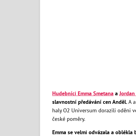
Hudebníci Emma Smetana
a
Jordan
slavnostní předávání cen Anděl.
A a
haly O2 Universum dorazili oděni v
české poměry.
Emma se velmi odvázala a oblékla 