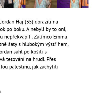
ordan Haj (35) dorazili na
ok po boku. A nebyli by to oni,
chu nepřekvapili. Zatímco Emma
tné šaty s hlubokým výstřihem,
Jordan sáhl po košili s
vá tetování na hrudi. Přes
ou palestinu, jak zachytili
á