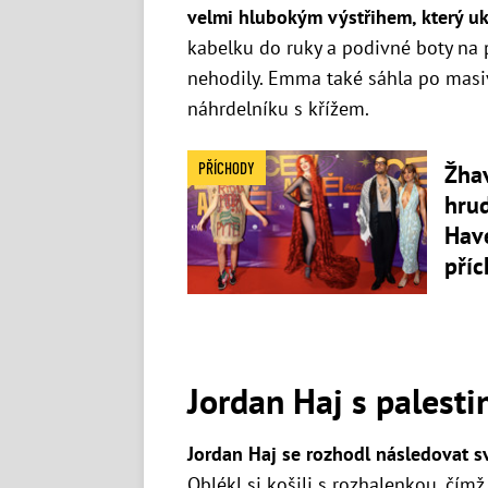
velmi hlubokým výstřihem, který u
kabelku do ruky a podivné boty na 
nehodily. Emma také sáhla po masi
náhrdelníku s křížem.
PŘÍCHODY
Žha
hruď
Have
příc
Jordan Haj s palesti
Jordan Haj se rozhodl následovat sv
Oblékl si košili s rozhalenkou, čí