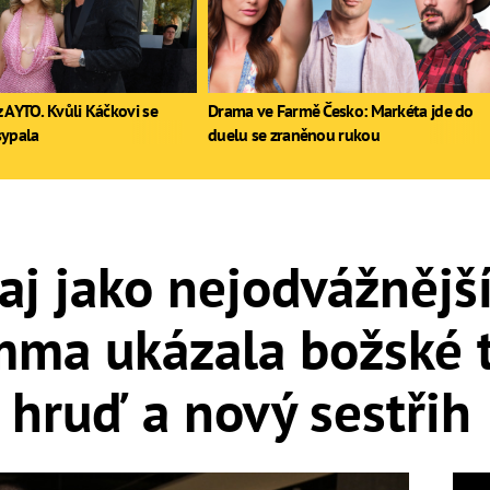
 AYTO. Kvůli Káčkovi se
Drama ve Farmě Česko: Markéta jde do
sypala
duelu se zraněnou rukou
j jako nejodvážnější
ma ukázala božské t
hruď a nový sestřih