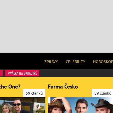
ZPRÁVY
CELEBRITY
HOROSKO
O
VÁLKA NA UKRAJINĚ
the One?
Farma Česko
59 článků
89 článků