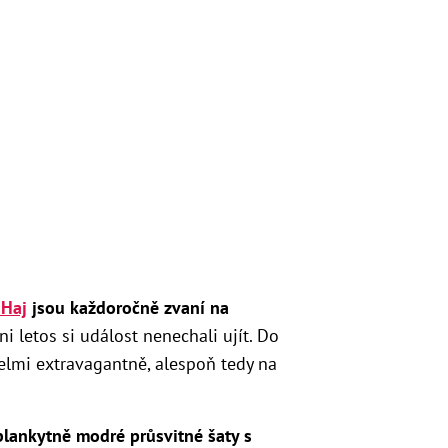
 Haj
jsou každoročně zvaní na
ni letos si událost nenechali ujít. Do
elmi extravagantně, alespoň tedy na
blankytně modré průsvitné šaty s