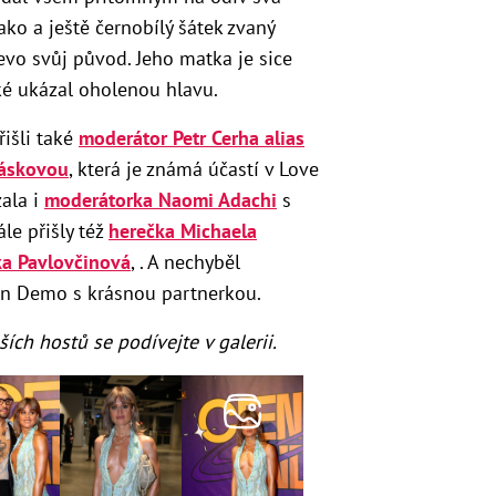
sako a ještě černobílý šátek zvaný
jevo svůj původ. Jeho matka je sice
aké ukázal oholenou hlavu.
řišli také
moderátor Petr Cerha alias
káskovou
, která je známá účastí v Love
zala i
moderátorka Naomi Adachi
s
e přišly též
herečka Michaela
a Pavlovčinová
,
. A nechyběl
án Demo s krásnou partnerkou.
ích hostů se podívejte v galerii.