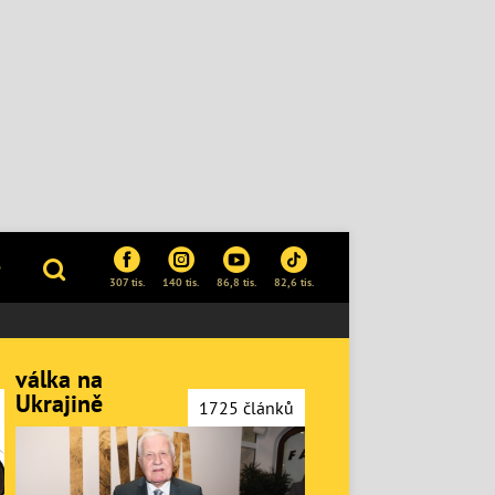
P
307 tis.
140 tis.
86,8 tis.
82,6 tis.
válka na
Ukrajině
1725 článků