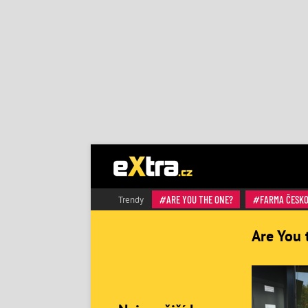
ARE YOU THE ONE?
FARMA ČESK
Trendy
Are You 