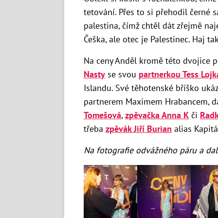
tetování. Přes to si přehodil černé 
palestina, čímž chtěl dát zřejmě na
Češka, ale otec je Palestinec. Haj t
Na ceny Anděl kromě této dvojice p
Nasty
se svou
partnerkou Tess Loj
Islandu. Své těhotenské bříško uká
partnerem Maximem Hrabancem, dál
Tomešová
,
zpěvačka Anna K
či
Radk
třeba
zpěvák Jiří Burian
alias Kapit
Na fotografie odvážného páru a dalš