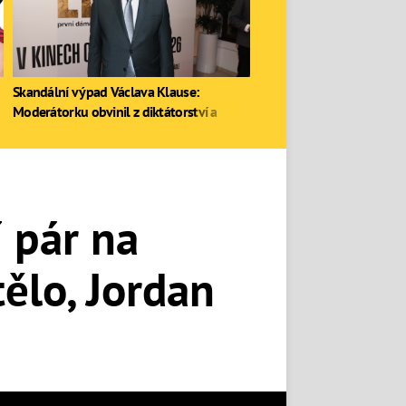
Skandální výpad Václava Klause:
Moderátorku obvinil z diktátorství a
zastal se Ruska
 pár na
ělo, Jordan