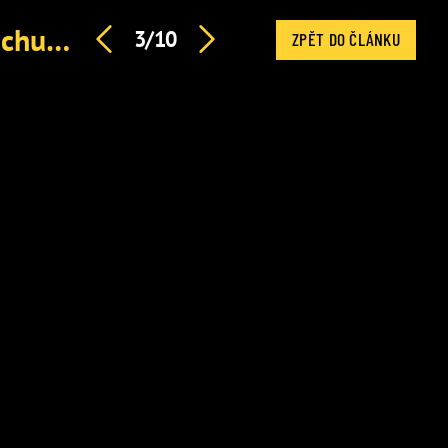
Slováková se přiživuje na Ornelle, tvrdí Kokta. Má ji za chudáka
3/10
ZPĚT DO ČLÁNKU