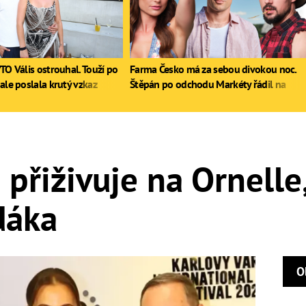
TO Vális ostrouhal. Touží po
Farma Česko má za sebou divokou noc.
ale poslala krutý vzkaz
Štěpán po odchodu Markéty řádil na
stole, Zdeněk poprvé pil
přiživuje na Ornelle,
dáka
O