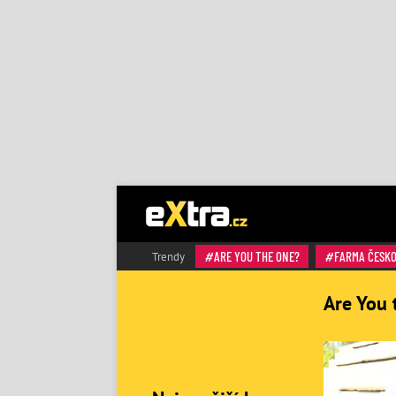
ARE YOU THE ONE?
FARMA ČESK
Trendy
Are You 