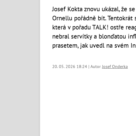
Josef Kokta znovu ukázal, že s
Ornellu pořádně bít. Tentokrát 
která v pořadu TALK! ostře reag
nebral servítky a blonďatou in
prasetem, jak uvedl na svém I
20. 05. 2026 18:24 | Autor
Josef Onderka