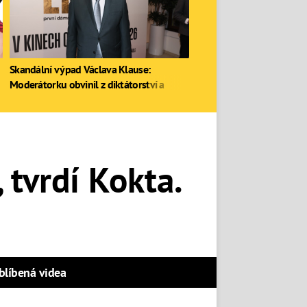
Skandální výpad Václava Klause:
Moderátorku obvinil z diktátorství a
zastal se Ruska
 tvrdí Kokta.
blíbená videa