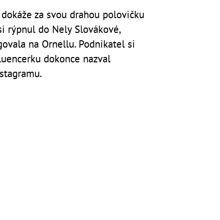
e dokáže za svou drahou polovičku
si rýpnul do Nely Slovákové,
ovala na Ornellu. Podnikatel si
fluencerku dokonce nazval
nstagramu.