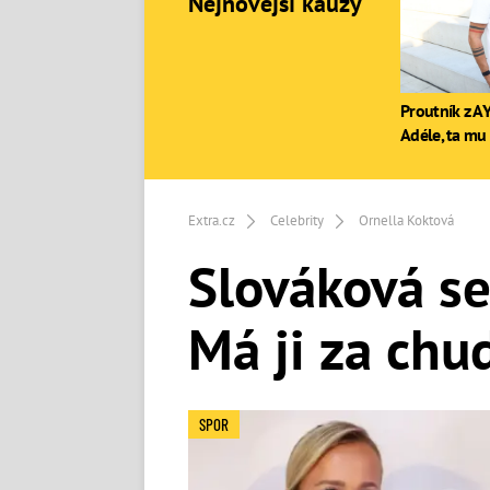
Nejnovější kauzy
Proutník z AY
Adéle, ta mu 
Extra.cz
Celebrity
Ornella Koktová
Slováková se 
Má ji za chu
SPOR