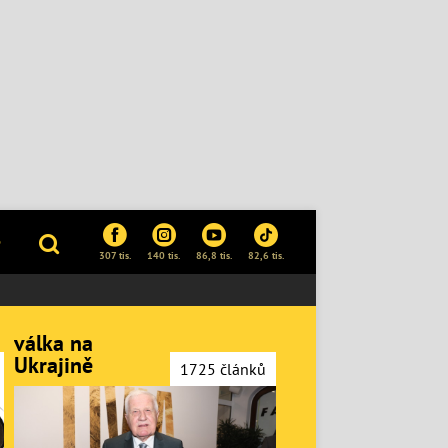
P
307 tis.
140 tis.
86,8 tis.
82,6 tis.
válka na
Ukrajině
1725 článků