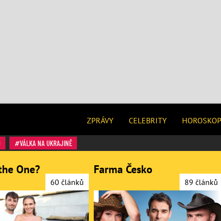
ZPRÁVY
CELEBRITY
HOROSKO
O
VÁLKA NA UKRAJINĚ
the One?
Farma Česko
60 článků
89 článků