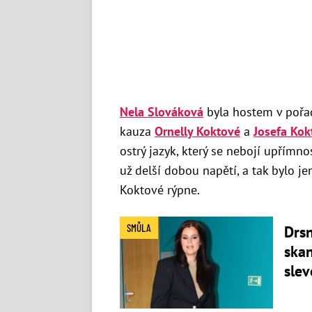
Nela Slováková
byla hostem v pořad
kauza
Ornelly Koktové
a
Josefa Kok
ostrý jazyk, který se nebojí upřímn
už delší dobou napětí, a tak bylo j
Koktové rýpne.
SMŮLA
Drsn
skan
sle