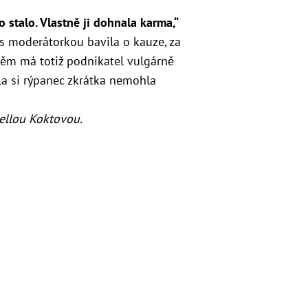
o stalo. Vlastně ji dohnala karma,“
e s moderátorkou bavila o kauze, za
 něm má totiž podnikatel vulgárně
la si rýpanec zkrátka nemohla
ellou Koktovou.