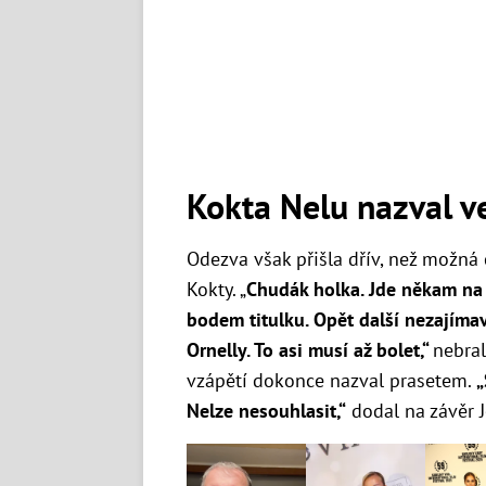
Kokta Nelu nazval 
Odezva však přišla dřív, než možná 
Kokty. „
Chudák holka. Jde někam na 
bodem titulku. Opět další nezajímav
Ornelly. To asi musí až bolet,“
nebral
vzápětí dokonce nazval prasetem.
„
Nelze nesouhlasit,“
dodal na závěr J