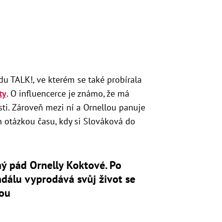
u TALK!, ve kterém se také probírala
ty
. O influencerce je známo, že má
osti. Zároveň mezi ní a Ornellou panuje
en otázkou času, kdy si Slováková do
ý pád Ornelly Koktové. Po
dálu vyprodává svůj život se
vou