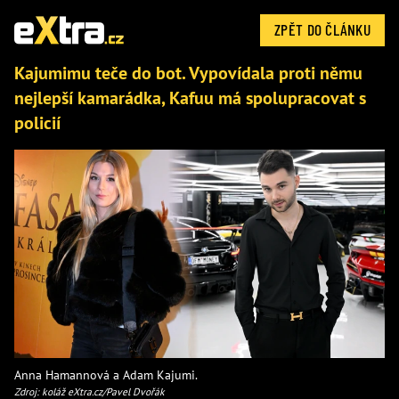
ZPĚT DO ČLÁNKU
Kajumimu teče do bot. Vypovídala proti němu
nejlepší kamarádka, Kafuu má spolupracovat s
policií
Anna Hamannová a Adam Kajumi.
Zdroj: koláž eXtra.cz/Pavel Dvořák