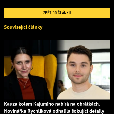
ZPĚT DO ČLÁNKU
Související články
Kauza kolem Kajumiho nabírá na obrátkách.
Novinářka Rychlíková odhalila šokující detaily