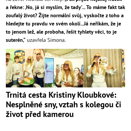
a řekne: ‚No, já si myslím, že tady'...
To máme fakt tak
zoufalý život? Žijte normální svůj, vyskočte z toho a
hledejte tu pravdu ve svém okolí...Já neříkám, že je
to jenom lež, ale proboha, řešit tyhlety věci, to je
suterén,“
uzavřela Simona.
Trnitá cesta Kristiny Kloubkové:
Nesplněné sny, vztah s kolegou či
život před kamerou