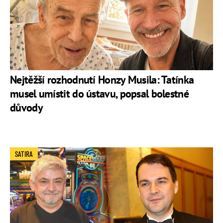
Nejtěžší rozhodnutí Honzy Musila: Tatínka
musel umístit do ústavu, popsal bolestné
důvody
SATIRA