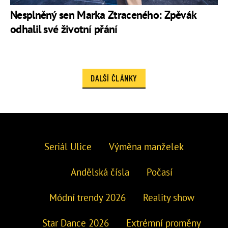
Nesplněný sen Marka Ztraceného: Zpěvák
odhalil své životní přání
DALŠÍ ČLÁNKY
Seriál Ulice
Výměna manželek
Andělská čísla
Počasí
Módní trendy 2026
Reality show
Star Dance 2026
Extrémní proměny