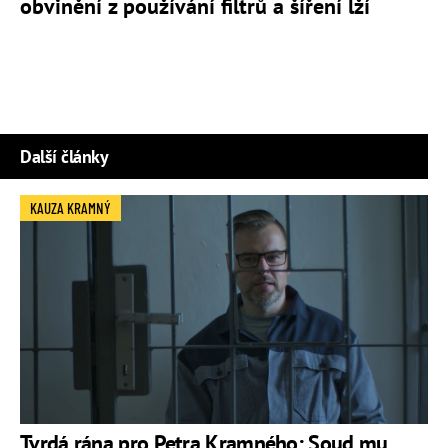
obvinění z používání filtrů a šíření lží
Další články
KAUZA KRAMNÝ
Tvrdá rána pro Petra Kramného: Soud mu