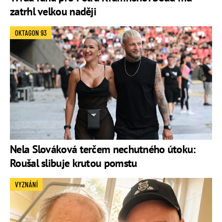
zatrhl velkou naději
OKTAGON 93
Nela Slováková terčem nechutného útoku:
Roušal slibuje krutou pomstu
VYZNÁNÍ