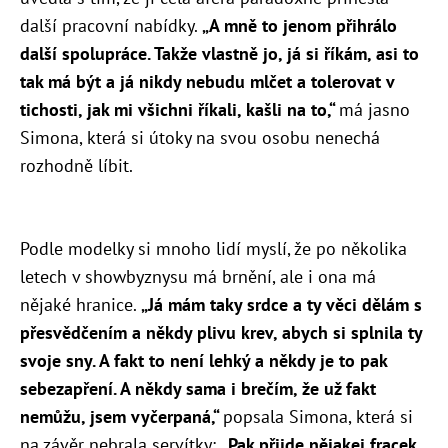
další pracovní nabídky.
„A mně to jenom přihrálo
další spolupráce. Takže vlastně jo, já si říkám, asi to
tak má být a já nikdy nebudu mlčet a tolerovat v
tichosti, jak mi všichni říkali, kašli na to,“
má jasno
Simona, která si útoky na svou osobu nenechá
rozhodně líbit.
Podle modelky si mnoho lidí myslí, že po několika
letech v showbyznysu má brnění, ale i ona má
nějaké hranice.
„Já mám taky srdce a ty věci dělám s
přesvědčením a někdy plivu krev, abych si splnila ty
svoje sny. A fakt to není lehký a někdy je to pak
sebezapření. A někdy sama i brečím, že už fakt
nemůžu, jsem vyčerpaná,“
popsala Simona, která si
na závěr nebrala servítky:
„Pak přijde nějakej fracek