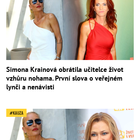
Simona Krainová obrátila učitelce život
vzhůru nohama. První slova o veřejném
lynči a nenávisti
KAUZA