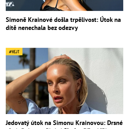
Simoně Krainové došla trpělivost: Útok na
dítě nenechala bez odezvy
HEJT
Jedovatý útok na Simonu Krainovou: Drsné