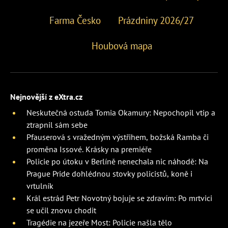
Farma Česko
Prázdniny 2026/27
Houbová mapa
Nejnovější z eXtra.cz
Neskutečná ostuda Tomia Okamury: Nepochopil vtip a
ztrapnil sám sebe
Pfauserová s vražedným výstřihem, božská Ramba či
proměna Issové. Krásky na premiéře
Policie po útoku v Berlíně nenechala nic náhodě: Na
Prague Pride dohlédnou stovky policistů, koně i
vrtulník
Král estrád Petr Novotný bojuje se zdravím: Po mrtvici
se učil znovu chodit
Tragédie na jezeře Most: Policie našla tělo