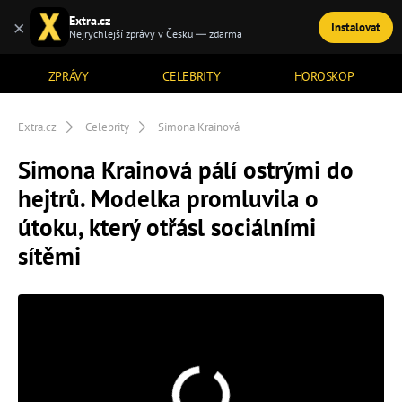
Extra.cz
×
Instalovat
TÉMATA
Nejrychlejší zprávy v Česku — zdarma
ZPRÁVY
CELEBRITY
HOROSKOP
Extra.cz
Celebrity
Simona Krainová
Simona Krainová pálí ostrými do
hejtrů. Modelka promluvila o
útoku, který otřásl sociálními
sítěmi