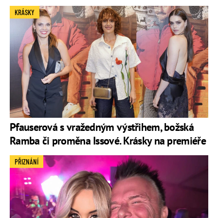
KRÁSKY
Pfauserová s vražedným výstřihem, božská
Ramba či proměna Issové. Krásky na premiéře
PŘIZNÁNÍ