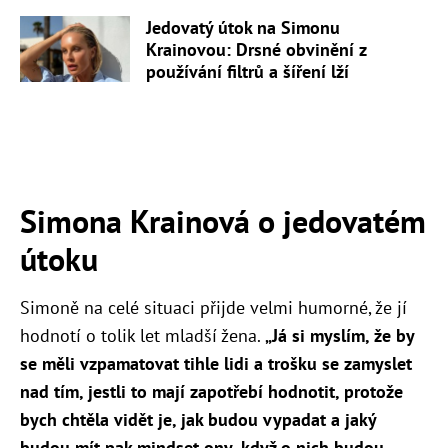
Jedovatý útok na Simonu
Krainovou: Drsné obvinění z
používání filtrů a šíření lží
Simona Krainová o jedovatém
útoku
Simoně na celé situaci přijde velmi humorné, že jí
hodnotí o tolik let mladší žena.
„J
á si myslím, že by
se měli vzpamatovat tihle lidi a trošku se zamyslet
nad tím, jestli to mají zapotřebí hodnotit, protože
bych chtěla vidět je, jak budou vypadat a jaký
budou mít pak mindset ony, když o nich budou