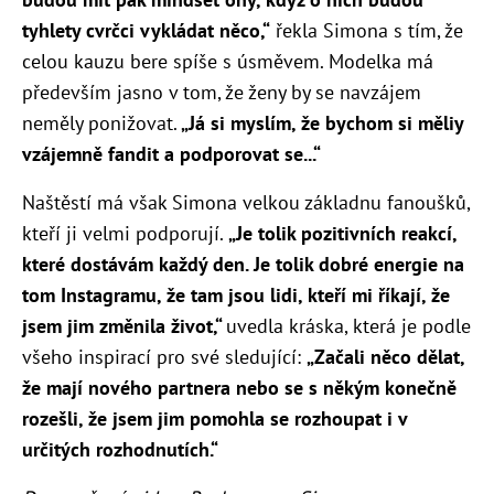
tyhlety cvrčci vykládat něco,“
řekla Simona s tím, že
celou kauzu bere spíše s úsměvem. Modelka má
především jasno v tom, že ženy by se navzájem
neměly ponižovat.
„Já si myslím, že bychom si měliy
vzájemně fandit a podporovat se...“
Naštěstí má však Simona velkou základnu fanoušků,
kteří ji velmi podporují.
„Je tolik pozitivních reakcí,
které dostávám každý den. Je tolik dobré energie na
tom Instagramu, že tam jsou lidi, kteří mi říkají, že
jsem jim změnila život,“
uvedla kráska, která je podle
všeho inspirací pro své sledující:
„Z
ačali něco dělat,
že mají nového partnera nebo se s někým konečně
rozešli, že jsem jim pomohla se rozhoupat i v
určitých rozhodnutích.“