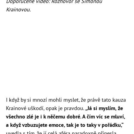
Doporučené video: Rozhovor se Simonou
Krainovou.
I když by si mnozí mohli myslet, že právě tato kauza
Krainové uškodí, opak je pravdou.
„Já si myslím, že
všechno zlé je i k něčemu dobré. A čím víc se mluví,
a když vzbuzujete emoce, tak je to taky v pořádku,“
uvedla s tím, že jí celá aféra paradoxně přinesla