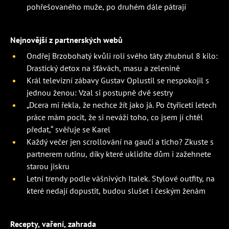
pohřešovaného muže, po druhém dále pátrají
Nejnovější z partnerských webů
Ondřej Brzobohatý kvůli roli svého táty zhubnul 8 kilo:
Drastický detox na šťávách, masu a zelenině
Král televizní zábavy Gustav Oplustil se nespokojil s
jednou ženou: Vzal si postupně dvě sestry
„Dcera mi řekla, že nechce žít jako já. Po čtyřiceti letech
práce mám pocit, že si neváží toho, co jsem jí chtěl
předat,“ svěřuje se Karel
Každý večer jen scrollování na gauči a ticho? Zkuste s
partnerem rutinu, díky které uklidíte dům i zažehnete
starou jiskru
Letní trendy podle vášnivých Italek. Stylové outfity, na
které nedají dopustit, budou slušet i českým ženám
Recepty, vaření, zahrada