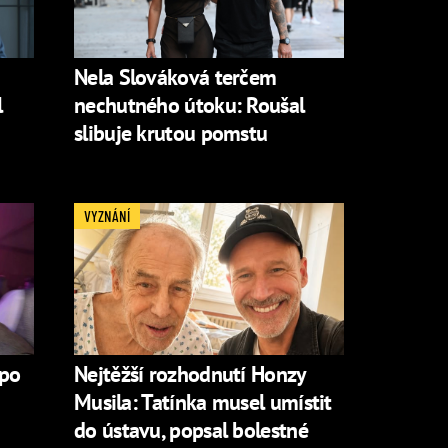
Nela Slováková terčem
l
nechutného útoku: Roušal
slibuje krutou pomstu
VYZNÁNÍ
 po
Nejtěžší rozhodnutí Honzy
Musila: Tatínka musel umístit
do ústavu, popsal bolestné