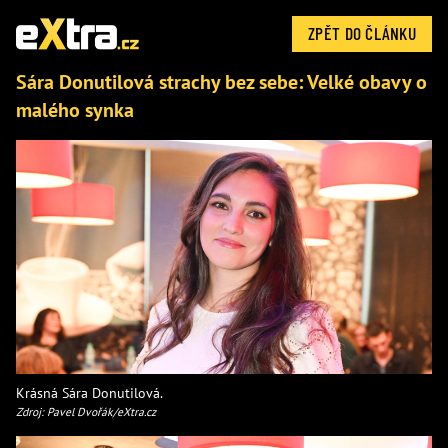
ZPĚT DO ČLÁNKU
Sára Donutilová strachy bez sebe: Velké obavy o
malého synka
Krásná Sára Donutilová.
Zdroj: Pavel Dvořák/eXtra.cz