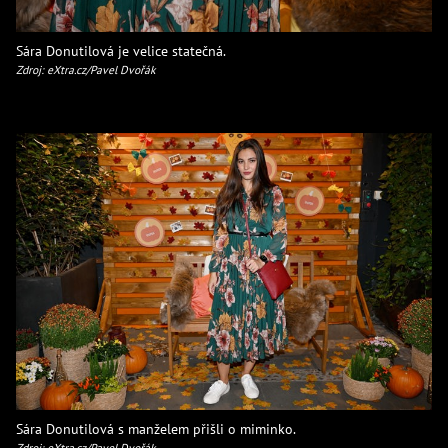
Sára Donutilová je velice statečná.
Zdroj: eXtra.cz/Pavel Dvořák
Sára Donutilová s manželem přišli o miminko.
Zdroj: eXtra.cz/Pavel Dvořák