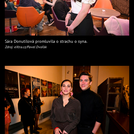
Sára Donutilová promluvila o strachu o syna.
Zdroj: eXtra.cz/Pavel Dvořák