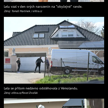
Lelu vzal v den svých narozenin na "obyčejné" rande.
Zdroj: Tomáš Martínek / eXtra.cz
Lela se přitom nedávno odstěhovala z Vémolandu.
Zdroj: eXtra.cz/Pavel Dvořák