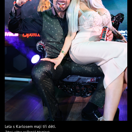
Lela s Karlosem mají tři děti.
Zdroj: eXtra.cz/Tomáš Martínek