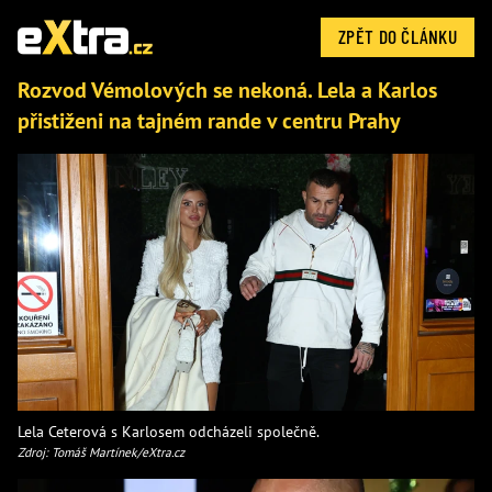
ZPĚT DO ČLÁNKU
Rozvod Vémolových se nekoná. Lela a Karlos
přistiženi na tajném rande v centru Prahy
Lela Ceterová s Karlosem odcházeli společně.
Zdroj: Tomáš Martínek/eXtra.cz