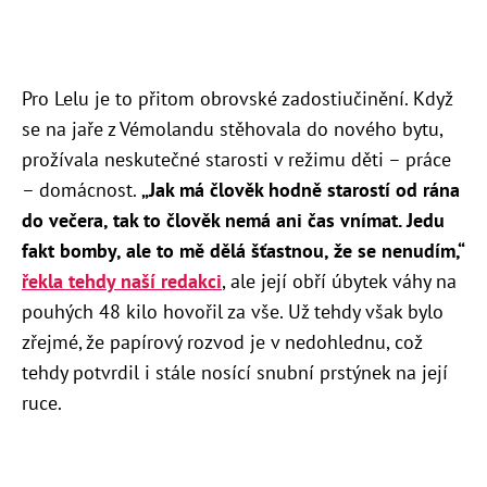
Pro Lelu je to přitom obrovské zadostiučinění. Když
se na jaře z Vémolandu stěhovala do nového bytu,
prožívala neskutečné starosti v režimu děti – práce
– domácnost.
„Jak má člověk hodně starostí od rána
do večera, tak to člověk nemá ani čas vnímat. Jedu
fakt bomby, ale to mě dělá šťastnou, že se nenudím,“
řekla tehdy naší redakci
, ale její obří
úbytek váhy na
pouhých 48 kilo hovořil za vše. Už tehdy však bylo
zřejmé, že papírový rozvod je v nedohlednu, což
tehdy potvrdil i stále nosící snubní prstýnek na její
ruce.