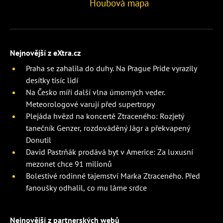
Houbová mapa
Nejnovější z eXtra.cz
Praha se zahalila do duhy. Na Prague Pride vyrazily
desítky tisíc lidí
Na Česko míří další vlna úmorných veder.
Meteorologové varují před supertropy
Plejáda hvězd na koncertě Ztraceného: Rozjetý
tanečník Genzer, rozdováděný Jágr a překvapený
Donutil
David Pastrňák prodává byt v Americe: Za luxusní
mezonet chce 91 milionů
Bolestivé rodinné tajemství Marka Ztraceného. Před
fanoušky odhalil, co mu láme srdce
Nejnovější z partnerských webů