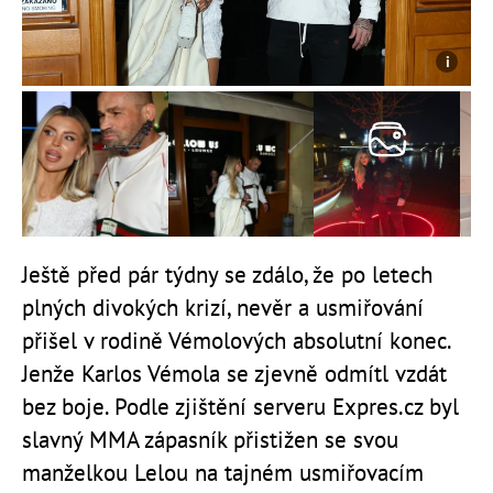
Ještě před pár týdny se zdálo, že po letech
plných divokých krizí, nevěr a usmiřování
přišel v rodině Vémolových absolutní konec.
Jenže Karlos Vémola se zjevně odmítl vzdát
bez boje. Podle zjištění serveru Expres.cz byl
slavný MMA zápasník přistižen se svou
manželkou Lelou na tajném usmiřovacím