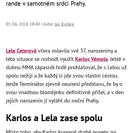
rande v samotném srdci Prahy.
05. 06. 2026 18:40 | Autor
Jan Kučera
Lela Ceterová
včera oslavila své 37. narozeniny a
této situace se rozhodl využít
Karlos Vémola
. Ještě v
dubnu MMA zápasník hrdě prohlašoval, že s Lelou už
spolu nežijí a že každý si jde svou vlastní cestou.
Jenže Terminátor zjevně neunesl představu, že by o
svou vnadnou blondýnku definitivně přišel, a v den
jejích narozenin jí vytáhl do noční Prahy.
Karlos a Lela zase spolu
Místo toho, aby Karlos kupoval drahé pugety, na