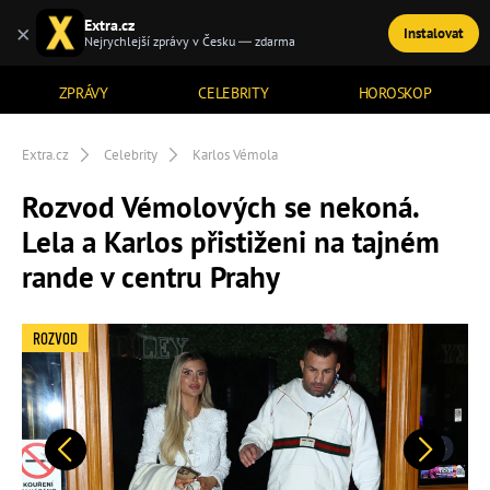
Extra.cz
×
Instalovat
TÉMATA
Nejrychlejší zprávy v Česku — zdarma
ZPRÁVY
CELEBRITY
HOROSKOP
Extra.cz
Celebrity
Karlos Vémola
Rozvod Vémolových se nekoná.
Lela a Karlos přistiženi na tajném
rande v centru Prahy
ROZVOD
Předchozí
Další