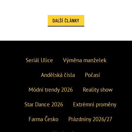
DALŠÍ ČLÁNKY
Seriál Ulice
Výměna manželek
Andělská čísla
Počasí
Módní trendy 2026
Reality show
Star Dance 2026
Extrémní proměny
Farma Česko
Prázdniny 2026/27