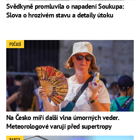
Svědkyně promluvila o napadení Soukupa:
Slova o hrozivém stavu a detaily útoku
POČASÍ
Na Česko míří další vlna úmorných veder.
Meteorologové varují před supertropy
PARTY