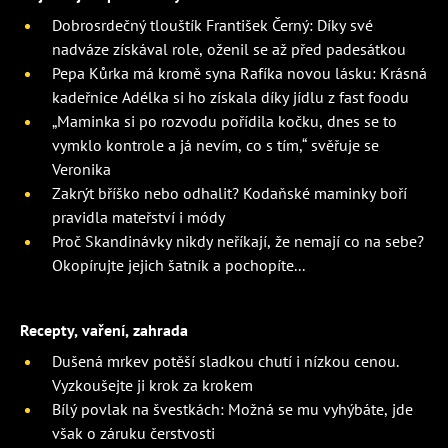
Dobrosrdečný tlouštík František Černý: Díky své
nadváze získával role, oženil se až před padesátkou
Pepa Kůrka má kromě syna Rafíka novou lásku: Krásná
kadeřnice Adélka si ho získala díky jídlu z fast foodu
„Maminka si po rozvodu pořídila kočku, dnes se to
vymklo kontrole a já nevím, co s tím,“ svěřuje se
Veronika
Zakrýt bříško nebo odhalit? Kodaňské maminky boří
pravidla mateřství i módy
Proč Skandinávky nikdy neříkají, že nemají co na sebe?
Okopírujte jejich šatník a pochopíte...
Recepty, vaření, zahrada
Dušená mrkev potěší sladkou chutí i nízkou cenou.
Vyzkoušejte ji krok za krokem
Bílý povlak na švestkách: Možná se mu vyhýbáte, jde
však o záruku čerstvosti