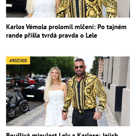
Karlos Vémola prolomil mlčení: Po tajném
rande přišla tvrdá pravda o Lele
ROZCHOD
Bouřlivá minulost Lely a Karlose: Jejich