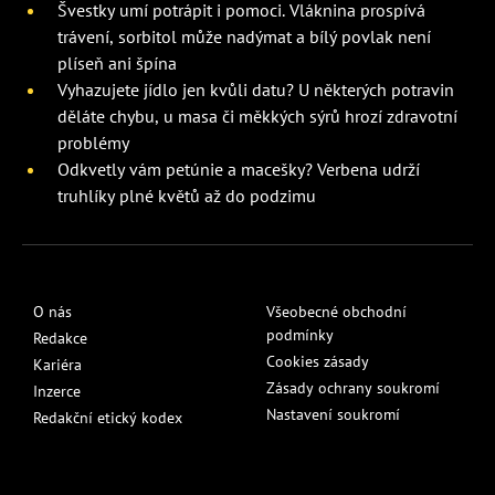
Švestky umí potrápit i pomoci. Vláknina prospívá
trávení, sorbitol může nadýmat a bílý povlak není
plíseň ani špína
Vyhazujete jídlo jen kvůli datu? U některých potravin
děláte chybu, u masa či měkkých sýrů hrozí zdravotní
problémy
Odkvetly vám petúnie a macešky? Verbena udrží
truhlíky plné květů až do podzimu
O nás
Všeobecné obchodní
podmínky
Redakce
Cookies zásady
Kariéra
Zásady ochrany soukromí
Inzerce
Nastavení soukromí
Redakční etický kodex