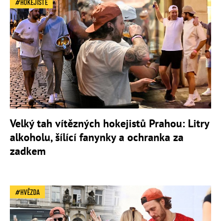
HOKEJISTÉ
Velký tah vítězných hokejistů Prahou: Litry
alkoholu, šílící fanynky a ochranka za
zadkem
HVĚZDA