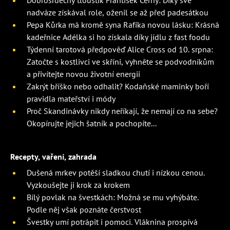
Dobrosrdečný tlouštík František Černý: Díky své
nadváze získával role, oženil se až před padesátkou
Pepa Kůrka má kromě syna Rafíka novou lásku: Krásná
kadeřnice Adélka si ho získala díky jídlu z fast foodu
Týdenní tarotová předpověď Alice Cross od 10. srpna:
Zatočte s kostlivci ve skříni, vyhněte se podvodníkům
a přivítejte novou životní energii
Zakrýt bříško nebo odhalit? Kodaňské maminky boří
pravidla mateřství i módy
Proč Skandinávky nikdy neříkají, že nemají co na sebe?
Okopírujte jejich šatník a pochopíte...
Recepty, vaření, zahrada
Dušená mrkev potěší sladkou chutí i nízkou cenou.
Vyzkoušejte ji krok za krokem
Bílý povlak na švestkách: Možná se mu vyhýbáte.
Podle něj však poznáte čerstvost
Švestky umí potrápit i pomoci. Vláknina prospívá