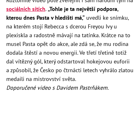
Roztomilé video poté zveřejnil i sám národní tým na
sociálních sítích
.
„Tohle je ta největší podpora,
kterou dnes Pasta v hledišti má,“
uvedli ke snímku,
na kterém stojí Rebecca s dcerou Freyou Ivy u
plexiskla a radostně mávají na tatínka. Krátce na to
musel Pasta opět do akce, ale zdá se, že mu rodina
dodala štěstí a novou energii. Ve třetí třetině totiž
dal vítězný gól, který odstartoval hokejovou euforii
a způsobil, že Česko po čtrnácti letech vyhrálo zlatou
medaili na mistrovství světa.
Doporučené video s Davidem Pastrňákem.