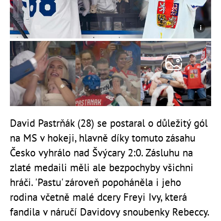
David Pastrňák (28) se postaral o důležitý gól
na MS v hokeji, hlavně díky tomuto zásahu
Česko vyhrálo nad Švýcary 2:0. Zásluhu na
zlaté medaili měli ale bezpochyby všichni
hráči. 'Pastu' zároveň popoháněla i jeho
rodina včetně malé dcery Freyi Ivy, která
fandila v náručí Davidovy snoubenky Rebeccy.