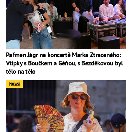
Pařmen Jágr na koncertě Marka Ztraceného:
Vtípky s Boučkem a Géňou, s Bezděkovou byl
tělo na tělo
POČASÍ