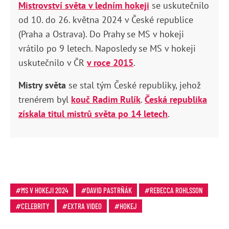
Mistrovství světa v ledním hokeji
se uskutečnilo
od 10. do 26. května 2024 v České republice
(Praha a Ostrava). Do Prahy se MS v hokeji
vrátilo po 9 letech. Naposledy se MS v hokeji
uskutečnilo v ČR
v roce 2015
.
Mistry světa
se stal tým České republiky, jehož
trenérem byl
kouč Radim Rulík
.
Česká republika
získala titul mistrů světa po 14 letech
.
MS V HOKEJI 2024
DAVID PASTRŇÁK
REBECCA ROHLSSON
CELEBRITY
EXTRA VIDEO
HOKEJ