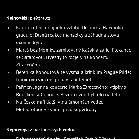
Nejnovější z eXtra.cz
Kauza kolem údajného vztahu Decroix a Havránka
graduje: Drsná reakce manželky a záhadná slova
exministryně
Mareš bez Moniky, zamilovaný Kašák a zářící Plekanec
se Šafářovou. Hvězdy to rozjely na koncertu
Ztraceného
Berenika Kohoutová se vysmála kritikům Prague Pride:
Ironickým videem pobavila internet
Pařmen Jágr na koncertě Marka Ztraceného: Vtípky s
Boučkem a Géňou, s Bezděkovou byl tělo na tělo
Na Česko míří další vlna úmorných veder.
Meteorologové varují před supertropy
Nejnovější z partnerských webů