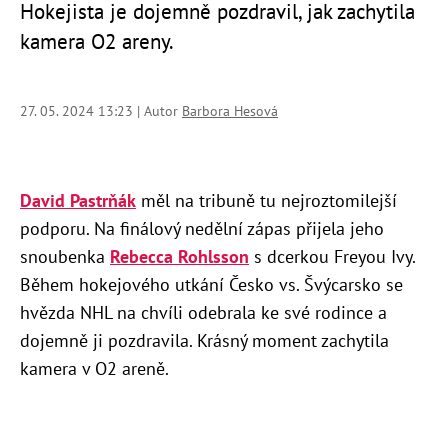
Hokejista je dojemně pozdravil, jak zachytila
kamera O2 areny.
27. 05. 2024 13:23 | Autor
Barbora Hesová
David Pastrňák
měl na tribuně tu nejroztomilejší
podporu. Na finálový nedělní zápas přijela jeho
snoubenka
Rebecca Rohlsson
s dcerkou Freyou Ivy.
Během hokejového utkání Česko vs. Švýcarsko se
hvězda NHL na chvíli odebrala ke své rodince a
dojemně ji pozdravila. Krásný moment zachytila
kamera v O2 areně.