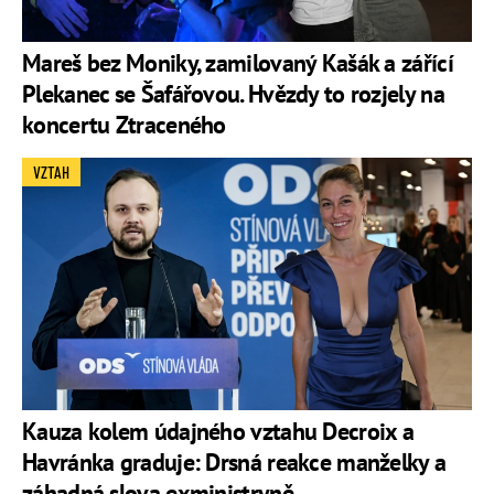
Mareš bez Moniky, zamilovaný Kašák a zářící
Plekanec se Šafářovou. Hvězdy to rozjely na
koncertu Ztraceného
VZTAH
Kauza kolem údajného vztahu Decroix a
Havránka graduje: Drsná reakce manželky a
záhadná slova exministryně