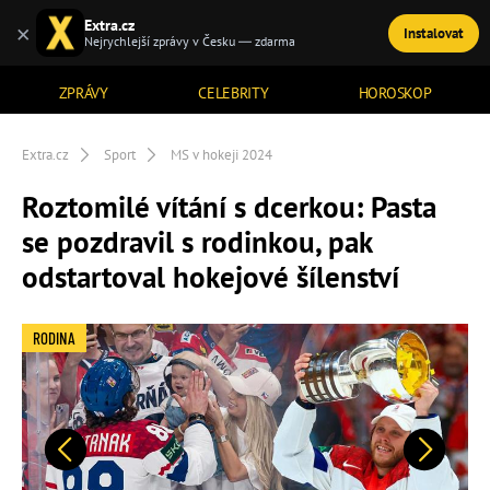
Extra.cz
×
Instalovat
TÉMATA
Nejrychlejší zprávy v Česku — zdarma
ZPRÁVY
CELEBRITY
HOROSKOP
Extra.cz
Sport
MS v hokeji 2024
Roztomilé vítání s dcerkou: Pasta
se pozdravil s rodinkou, pak
odstartoval hokejové šílenství
RODINA
Předchozí
Další