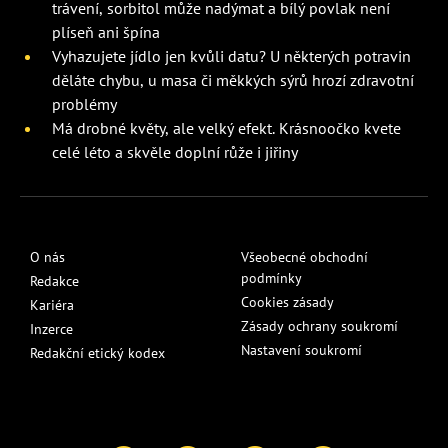
trávení, sorbitol může nadýmat a bílý povlak není
plíseň ani špína
Vyhazujete jídlo jen kvůli datu? U některých potravin
děláte chybu, u masa či měkkých sýrů hrozí zdravotní
problémy
Má drobné květy, ale velký efekt. Krásnoočko kvete
celé léto a skvěle doplní růže i jiřiny
O nás
Všeobecné obchodní
podmínky
Redakce
Cookies zásady
Kariéra
Zásady ochrany soukromí
Inzerce
Nastavení soukromí
Redakční etický kodex