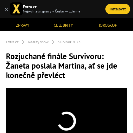
Extra.cz
×
Instalovat
TÉMATA
Nejrychlejší zprávy v Česku — zdarma
ZPRÁVY
CELEBRITY
HOROSKOP
Extra.cz
Reality show
Survivor 2023
Rozjuchané finále Survivoru:
Žaneta poslala Martina, ať se jde
konečně převléct