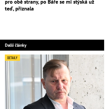
pro obě strany, po Báře se mi stýská už
teď, přiznala
Další články
DETAILY