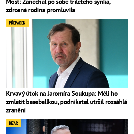
Most: Zanechal po sobě tříletého synka,
zdrcená rodina promluvila
PŘEPADENÍ
Krvavý útok na Jaromíra Soukupa: Měli ho
zmlátit baseballkou, podnikatel utržil rozsáhlá
zranění
BIZÁR