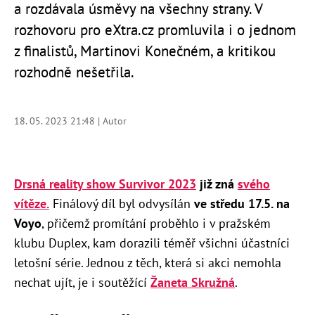
a rozdávala úsměvy na všechny strany. V
rozhovoru pro eXtra.cz promluvila i o jednom
z finalistů, Martinovi Konečném, a kritikou
rozhodně nešetřila.
18. 05. 2023 21:48 | Autor
Drsná reality show Survivor 2023
již zná
svého
vítěze.
Finálový díl byl odvysílán
ve středu 17.5. na
Voyo
, přičemž promítání proběhlo i v pražském
klubu Duplex, kam dorazili téměř všichni účastníci
letošní série. Jednou z těch, která si akci nemohla
nechat ujít, je i soutěžící
Žaneta Skružná
.