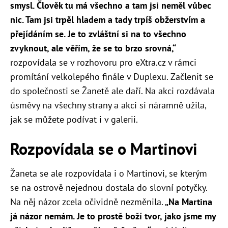
smysl. Člověk tu má všechno a tam jsi neměl vůbec
nic. Tam jsi trpěl hladem a tady trpíš obžerstvím a
přejídáním se. Je to zvláštní si na to všechno
zvyknout, ale věřím, že se to brzo srovná,“
rozpovídala se v rozhovoru pro eXtra.cz v rámci
promítání velkolepého finále v Duplexu. Začlenit se
do společnosti se Žanetě ale daří. Na akci rozdávala
úsměvy na všechny strany a akci si náramně užila,
jak se můžete podívat i v galerii.
Rozpovídala se o Martinovi
Žaneta se ale rozpovídala i o Martinovi, se kterým
se na ostrově nejednou dostala do slovní potyčky.
Na něj názor zcela očividně nezměnila.
„Na Martina
já názor nemám. Je to prostě boží tvor, jako jsme my