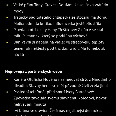
Velké přání Tonyi Graves: Doufám, že se láska vrátí do
módy
Tragický pád tříletého chlapečka ze stožáru má dohru:
Matka odmítla kritiku, influencerka ještě přiostřila
Pravda o otci dcery Hany Třeštíkové: Z dárce se stal
milující tatínek, který se podílí na výchově
Dan Vávra si naběhl na vidle: Ve středověku teploty
téměř rok neklesly pod třicítku, tvrdil. Má to několik
háčků
Nejnovější z partnerských webů
Kariéru Oldřicha Nového nasměroval strýc z Národního
divadla: Slavný herec se měl původně živit zcela jinak
Poslední telefonát před smrtí Ivety Bartošové:
Zpěvačka zavolala svému slavnému kolegovi, hovor
netrval ani minutu
Lví brána se otevírá: Čeká nás nejsilnější den roku,