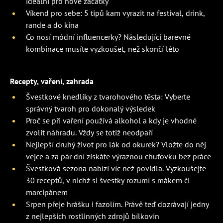
ideální pro nové začátky
Víkend pro sebe: 5 tipů kam vyrazit na festival, drink,
rande a do kina
Co nosí módní influencerky? Následující barevné
kombinace musíte vyzkoušet, než skončí léto
Recepty, vaření, zahrada
Švestkové knedlíky z tvarohového těsta: Vyberte
správný tvaroh pro dokonalý výsledek
Proč se při vaření používá alkohol a kdy je vhodné
zvolit náhradu. Vždy se totiž neodpaří
Nejlepší druhý život pro lák od okurek? Vložte do něj
vejce a za pár dní získáte výraznou chuťovku bez práce
Švestková sezona nabízí víc než povidla. Vyzkoušejte
30 receptů, v nichž si švestky rozumí s mákem či
marcipánem
Srpen přeje hrášku i fazolím. Právě teď dozrávají jedny
z nejlepších rostlinných zdrojů bílkovin