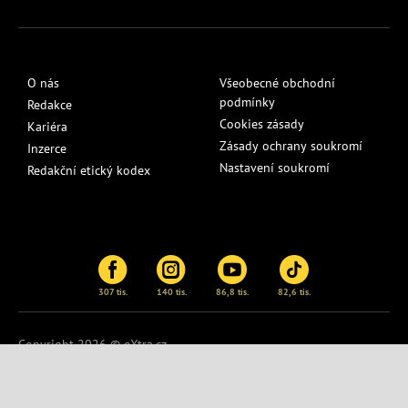
O nás
Všeobecné obchodní
podmínky
Redakce
Cookies zásady
Kariéra
Zásady ochrany soukromí
Inzerce
Nastavení soukromí
Redakční etický kodex
307 tis.
140 tis.
86,8 tis.
82,6 tis.
Copyright 2026 © eXtra.cz
Publikování nebo další šíření obsahu serveru
eXtra.cz
je bez
písemného souhlasu zakázáno.