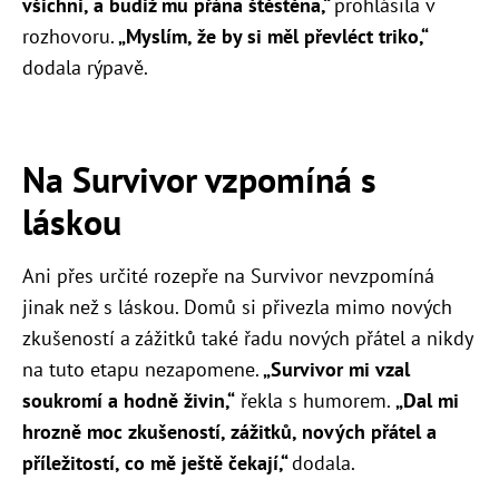
všichni, a budiž mu přána štěstěna,“
prohlásila v
rozhovoru.
„Myslím, že by si měl převléct triko,“
dodala rýpavě.
Na Survivor vzpomíná s
láskou
Ani přes určité rozepře na Survivor nevzpomíná
jinak než s láskou. Domů si přivezla mimo nových
zkušeností a zážitků také řadu nových přátel a nikdy
na tuto etapu nezapomene.
„Survivor mi vzal
soukromí a hodně živin,“
řekla s humorem.
„Dal mi
hrozně moc zkušeností, zážitků, nových přátel a
příležitostí, co mě ještě čekají,“
dodala.