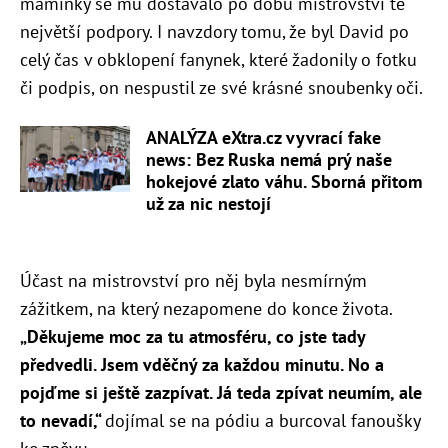
maminky se mu dostávalo po dobu mistrovství té
největší podpory. I navzdory tomu, že byl David po
celý čas v obklopení fanynek, které žadonily o fotku
či podpis, on nespustil ze své krásné snoubenky oči.
ANALÝZA eXtra.cz vyvrací fake
news: Bez Ruska nemá prý naše
hokejové zlato váhu. Sborná přitom
už za nic nestojí
Účast na mistrovství pro něj byla nesmírným
zážitkem, na který nezapomene do konce života.
„Děkujeme moc za tu atmosféru, co jste tady
předvedli. Jsem vděčný za každou minutu. No a
pojďme si ještě zazpívat. Já teda zpívat neumím, ale
to nevadí,“
dojímal se na pódiu a burcoval fanoušky