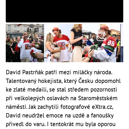
David Pastrňák patří mezi miláčky národa.
Talentovaný hokejista, který Česku dopomohl
ke zlaté medaili, se stal středem pozornosti
při velkolepých oslavách na Staroměstském
náměstí. Jak zachytili fotografové eXtra.cz,
David neudržel emoce na uzdě a fanoušky
přivedl do varu. I tentokrát mu byla oporou