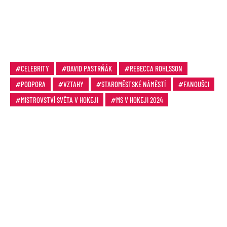
CELEBRITY
DAVID PASTRŇÁK
REBECCA ROHLSSON
PODPORA
VZTAHY
STAROMĚSTSKÉ NÁMĚSTÍ
FANOUŠCI
MISTROVSTVÍ SVĚTA V HOKEJI
MS V HOKEJI 2024