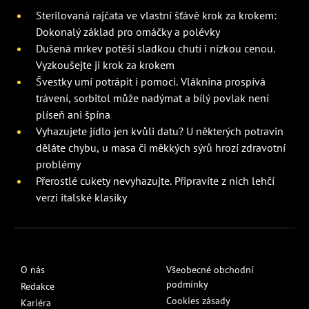
Sterilovaná rajčata ve vlastní šťávě krok za krokem:
Dokonalý základ pro omáčky a polévky
Dušená mrkev potěší sladkou chutí i nízkou cenou.
Vyzkoušejte ji krok za krokem
Švestky umí potrápit i pomoci. Vláknina prospívá
trávení, sorbitol může nadýmat a bílý povlak není
plíseň ani špína
Vyhazujete jídlo jen kvůli datu? U některých potravin
děláte chybu, u masa či měkkých sýrů hrozí zdravotní
problémy
Přerostlé cukety nevyhazujte. Připravíte z nich lehčí
verzi italské klasiky
O nás
Všeobecné obchodní
podmínky
Redakce
Cookies zásady
Kariéra