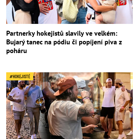
Partnerky hokejistů slavily ve velkém:
Bujarý tanec na pódiu či popíjení piva z
poháru
HOKEJISTÉ