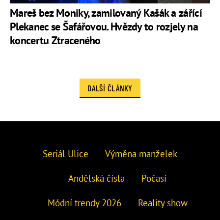
Mareš bez Moniky, zamilovaný Kašák a zářící
Plekanec se Šafářovou. Hvězdy to rozjely na
koncertu Ztraceného
DALŠÍ ČLÁNKY
Seriál Ulice
Výměna manželek
Andělská čísla
Počasí
Módní trendy 2026
Reality show