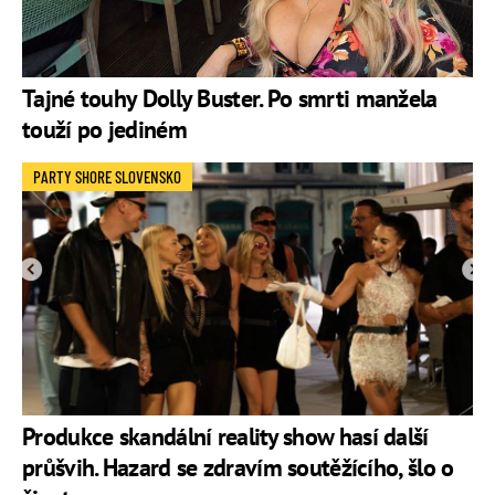
Tajné touhy Dolly Buster. Po smrti manžela
touží po jediném
PARTY SHORE SLOVENSKO
Produkce skandální reality show hasí další
průšvih. Hazard se zdravím soutěžícího, šlo o