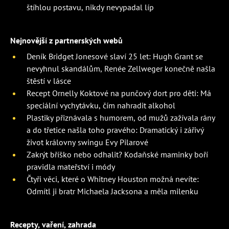
štíhlou postavu, nikdy nevypadal líp
Nejnovější z partnerských webů
Deník Bridget Jonesové slaví 25 let: Hugh Grant se
nevyhnul skandálům, Renée Zellweger konečně našla
štěstí v lásce
Recept Ornelly Koktové na punčový dort pro děti: Má
speciální vychytávku, čím nahradit alkohol
Plastiky přiznávala s humorem, od mužů zažívala rány
a do třetice našla toho pravého: Dramatický i zářivý
život královny swingu Evy Pilarové
Zakrýt bříško nebo odhalit? Kodaňské maminky boří
pravidla mateřství i módy
Čtyři věci, které o Whitney Houston možná nevíte:
Odmítl ji bratr Michaela Jacksona a měla milenku
Recepty, vaření, zahrada