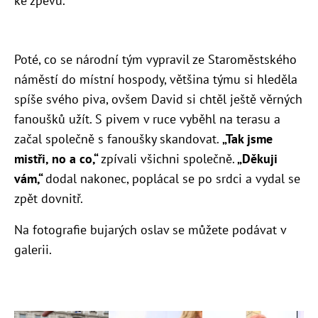
ke zpěvu.
Poté, co se národní tým vypravil ze Staroměstského
náměstí do místní hospody, většina týmu si hleděla
spíše svého piva, ovšem David si chtěl ještě věrných
fanoušků užít. S pivem v ruce vyběhl na terasu a
začal společně s fanoušky skandovat.
„Tak jsme
mistři, no a co,“
zpívali všichni společně.
„Děkuji
vám,“
dodal nakonec, poplácal se po srdci a vydal se
zpět dovnitř.
Na fotografie bujarých oslav se můžete podávat v
galerii.