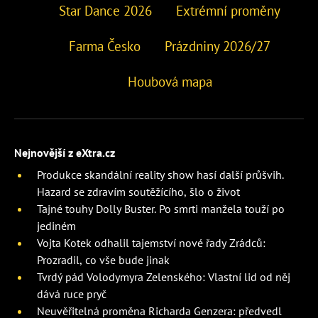
Star Dance 2026
Extrémní proměny
Farma Česko
Prázdniny 2026/27
Houbová mapa
Nejnovější z eXtra.cz
Produkce skandální reality show hasí další průšvih.
Hazard se zdravím soutěžícího, šlo o život
Tajné touhy Dolly Buster. Po smrti manžela touží po
jediném
Vojta Kotek odhalil tajemství nové řady Zrádců:
Prozradil, co vše bude jinak
Tvrdý pád Volodymyra Zelenského: Vlastní lid od něj
dává ruce pryč
Neuvěřitelná proměna Richarda Genzera: předvedl