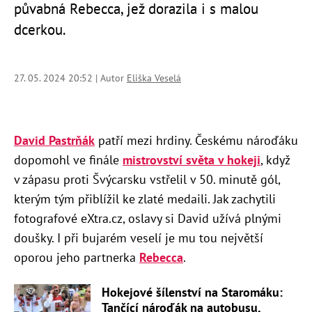
půvabná Rebecca, jež dorazila i s malou
dcerkou.
27. 05. 2024 20:52 | Autor
Eliška Veselá
David Pastrňák
patří mezi hrdiny. Českému nároďáku
dopomohl ve finále
mistrovství světa v hokeji
, když
v zápasu proti Švýcarsku vstřelil v 50. minutě gól,
kterým tým přiblížil ke zlaté medaili. Jak zachytili
fotografové eXtra.cz, oslavy si David užívá plnými
doušky. I při bujarém veselí je mu tou největší
oporou jeho partnerka
Rebecca
.
Hokejové šílenství na Staromáku:
Tančící nároďák na autobusu,