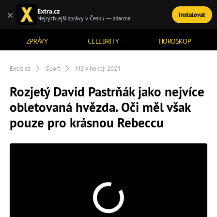
Extra.cz
×
Instalovat
TÉMATA
Nejrychlejší zprávy v Česku — zdarma
ZPRÁVY
CELEBRITY
HOROSKOP
Extra.cz
Sport
MS v hokeji 2024
Rozjetý David Pastrňák jako nejvíce
obletovaná hvězda. Oči měl však
pouze pro krásnou Rebeccu