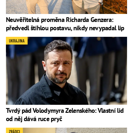
Neuvěřitelná proměna Richarda Genzera:
předvedl štíhlou postavu, nikdy nevypadal líp
UKRAJINA
Tvrdý pád Volodymyra Zelenského: Vlastní lid
od něj dává ruce pryč
ZRÁDCI