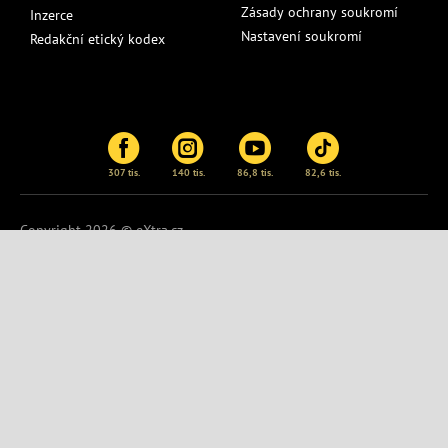
Zásady ochrany soukromí
Inzerce
Nastavení soukromí
Redakční etický kodex
307 tis.
140 tis.
86,8 tis.
82,6 tis.
Copyright 2026 © eXtra.cz
Publikování nebo další šíření obsahu serveru
eXtra.cz
je bez
písemného souhlasu zakázáno.