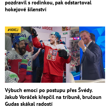
pozdravil s rodinkou, pak odstartoval
hokejové šílenství
HOKEJ
Výbuch emocí po postupu přes Švédy.
Jakub Voráček křepčil na tribuně, bručoun
Gudas skákal radostí