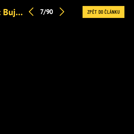
Rozesmátá Borhyová i Monkey Business s bednou vína: Bujarý večírek Novy
7/90
ZPĚT DO ČLÁNKU