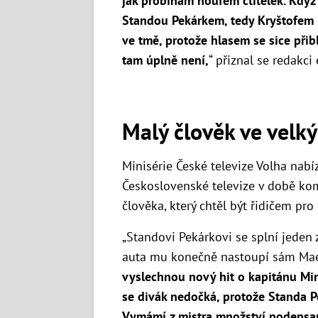
jak probíhám houfem ctitelek. Kdy
Standou Pekárkem, tedy Kryštofem H
ve tmě, protože hlasem se sice přib
tam úplně není,
“ přiznal se redakci 
Malý člověk ve velk
Minisérie České televize Volha nabí
Československé televize v době k
člověka, který chtěl být řidičem pro
„Standovi Pekárkovi se splní jeden 
auta mu
konečně nastoupí sám Maes
vyslechnou nový hit o kapitánu Min
se divák nedočká, protože Standa
P
Vymámí z mistra množství podepsaný