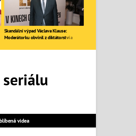
Skandální výpad Václava Klause:
Moderátorku obvinil z diktátorství a
zastal se Ruska
 seriálu
blíbená videa