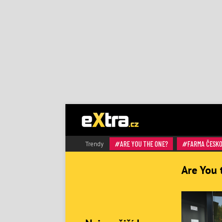
ARE YOU THE ONE?
FARMA ČESK
Trendy
Are You 