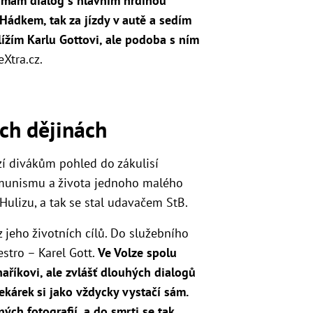
ž mám dialog s hlavním hrdinou
ádkem, tak za jízdy v autě a sedím
lížím Karlu Gottovi, ale podoba s ním
eXtra.cz.
ých dějinách
zí divákům pohled do zákulisí
omunismu a života jednoho malého
 Hulizu, a tak se stal udavačem StB.
z jeho životních cílů. Do služebního
tro – Karel Gott.
Ve Volze
spolu
aříkovi, ale zvlášť dlouhých dialogů
ekárek si jako vždycky vystačí sám.
ch fotografií, a do smrti se tak