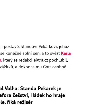
í postavě, Standovi Pekárkovi, jehož
 se konečně splní sen, a to svézt
Karla
k
, který se redakci eXtra.cz pochlubil,
 zážitků, a dokonce mu Gott osobně
ál Volha: Standa Pekárek je
fora češství, Hádek ho hraje
le, říká režisér