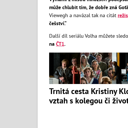
může
chlubit tím, že dobře zná Goť
Viewegh a navázal tak na citát
reži
češství.“
Další díl seriálu Volha můžete sled
na
ČT1
.
Trnitá cesta Kristiny K
vztah s kolegou či živ