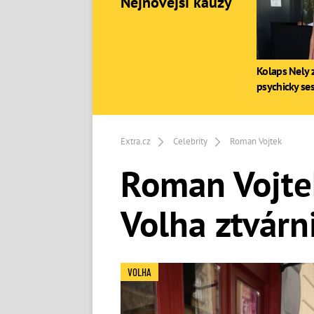
Nejnovější kauzy
Kolaps Nely z
psychicky se
Extra.cz
Celebrity
Roman Vojtek
Roman Vojtek
Volha ztvárn
VOLHA