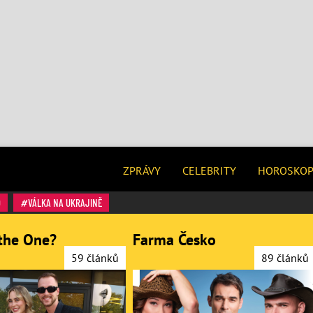
ZPRÁVY
CELEBRITY
HOROSKO
O
VÁLKA NA UKRAJINĚ
the One?
Farma Česko
59 článků
89 článků