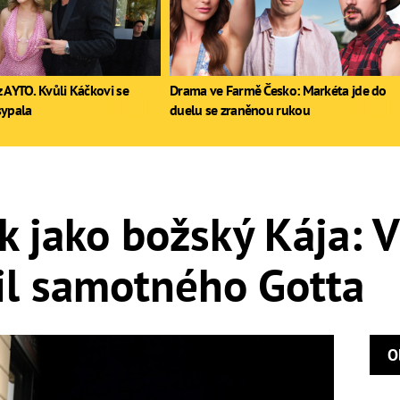
 AYTO. Kvůli Káčkovi se
Drama ve Farmě Česko: Markéta jde do
sypala
duelu se zraněnou rukou
 jako božský Kája: V
il samotného Gotta
O