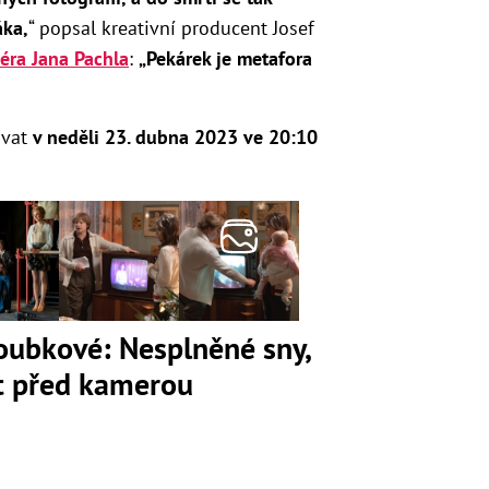
áka,
“ popsal kreativní producent Josef
séra Jana Pachla
:
„Pekárek je metafora
ovat
v neděli 23. dubna 2023 ve 20:10
loubkové: Nesplněné sny,
ot před kamerou