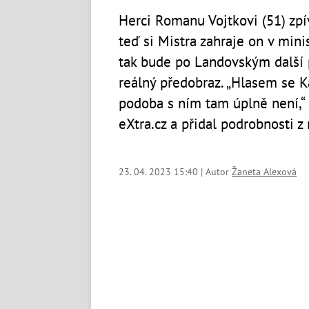
Herci Romanu Vojtkovi (51) zpív
teď si Mistra zahraje on v mini
tak bude po Landovským další p
reálný předobraz. „Hlasem se Ka
podoba s ním tam úplně není,“ 
eXtra.cz a přidal podrobnosti z 
23. 04. 2023 15:40 | Autor
Žaneta Alexová