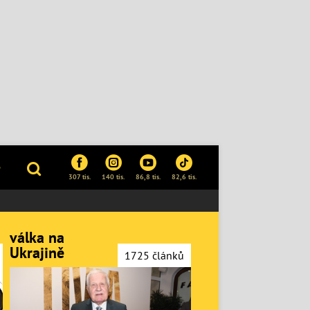
P
307 tis.
140 tis.
86,8 tis.
82,6 tis.
válka na
Ukrajině
1725 článků