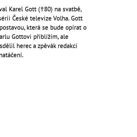
al Karel Gott (†80) na svatbě,
sérii České televize Volha. Gott
ostavou, která se bude opírat o
rlu Gottovi přiblížím, ale
sdělil herec a zpěvák redakci
natáčení.