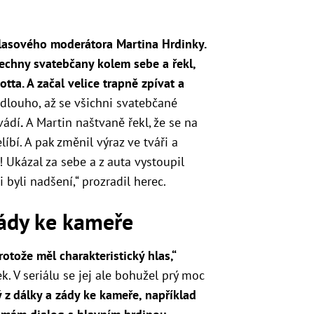
lasového moderátora Martina Hrdinky.
šechny svatebčany kolem sebe a řekl,
tta. A začal velice trapně zpívat a
dlouho, až se všichni svatebčané
vádí
.
A Martin naštvaně řekl, že se na
íbí. A pak změnil výraz ve tváři a
 Ukázal za sebe a z auta vystoupil
i byli nadšení,“ prozradil herec.
zády ke kameře
otože měl charakteristický hlas,“
k. V seriálu se jej ale bohužel prý moc
 z dálky a zády ke kameře, například