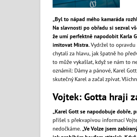
„Byl to nápad mého kamaráda rozh
Na slavnosti po obřadu si sezval v
že umí perfektně napodobit Karla Go
imitovat Mistra.
Vydržel to opravdu 
chytali za hlavu, jak špatně ho před
to může vykašlat, když se nám to nel
oznámil: Dámy a pánové, Karel Gott!
skutečný Karel a začal zpívat. Všichn
Vojtek: Gotta hraji 
„
Karel Gott se napodobuje dobře, pr
přišel s překvapivou informací Vojte
nedočkáme.
„
Ve Volze jsem zabíraný