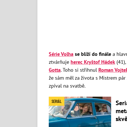
Série Volha
se blíží do finále
a hlavn
ztvárňuje
herec Kryštof Hádek
(41),
Gotta
. Toho si střihnul
Roman Vojte
že sám měl za života s Mistrem pár
zpíval na svatbě.
SERIÁL
Seri
meta
skvě