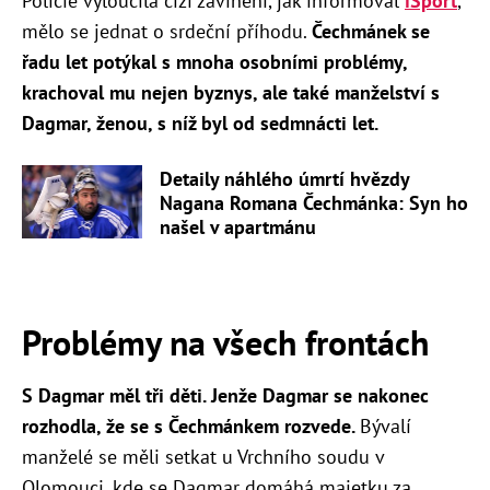
Policie vyloučila cizí zavinění, jak informoval
iSport
,
mělo se jednat o srdeční příhodu.
Čechmánek se
řadu let potýkal s mnoha osobními problémy,
krachoval mu nejen byznys, ale také manželství s
Dagmar, ženou, s níž byl od sedmnácti let.
Detaily náhlého úmrtí hvězdy
Nagana Romana Čechmánka: Syn ho
našel v apartmánu
Problémy na všech frontách
S Dagmar měl tři děti. Jenže Dagmar se nakonec
rozhodla, že se s Čechmánkem rozvede.
Bývalí
manželé se měli setkat u Vrchního soudu v
Olomouci, kde se Dagmar domáhá majetku za