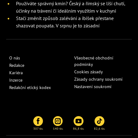
Používáte správný kmín? Český a římský se liší chutí,
účinky na trávení či ideálním využitím v kuchyni
Stačí změnit způsob zalévání a ibišek přestane
shazovat poupata. V srpnu je to zásadní
O nás
Všeobecné obchodní
podmínky
Redakce
Cookies zásady
Kariéra
Zásady ochrany soukromí
Inzerce
Nastavení soukromí
Redakční etický kodex
307 tis.
140 tis.
86,8 tis.
82,6 tis.