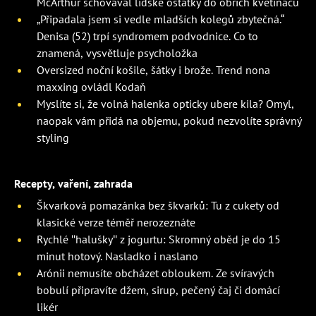
McArthur schovával lidské ostatky do obřích květináčů
„Připadala jsem si vedle mladších kolegů zbytečná.“
Denisa (52) trpí syndromem podvodnice. Co to
znamená, vysvětluje psycholožka
Oversized noční košile, šátky i brože. Trend nona
maxxing ovládl Kodaň
Myslíte si, že volná halenka opticky ubere kila? Omyl,
naopak vám přidá na objemu, pokud nezvolíte správný
styling
Recepty, vaření, zahrada
Škvarková pomazánka bez škvarků: Tu z cukety od
klasické verze téměř nerozeznáte
Rychlé "halušky" z jogurtu: Skromný oběd je do 15
minut hotový. Nasladko i naslano
Arónii nemusíte obcházet obloukem. Ze svíravých
bobulí připravíte džem, sirup, pečený čaj či domácí
likér