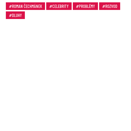
ROMAN ČECHMÁNEK
CELEBRITY
PROBLÉMY
ROZVOD
DLUHY