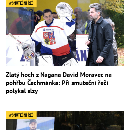
SMUTEČNÍ ŘEČ
Zlatý hoch z Nagana David Moravec na
pohřbu Čechmánka: Při smuteční řeči
polykal slzy
SMUTEČNÍ ŘEČ