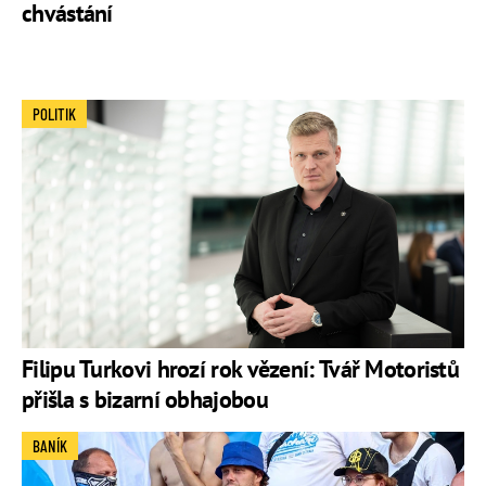
chvástání
POLITIK
Filipu Turkovi hrozí rok vězení: Tvář Motoristů
přišla s bizarní obhajobou
BANÍK