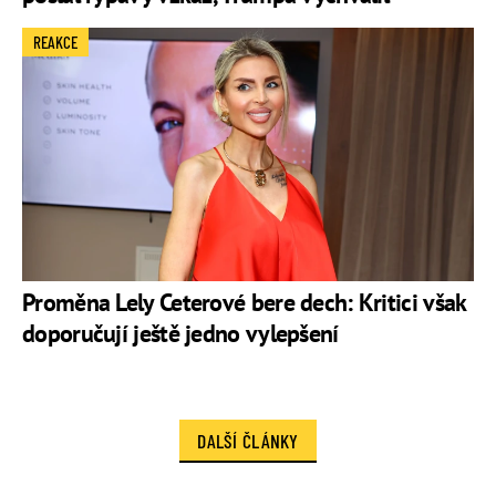
REAKCE
Proměna Lely Ceterové bere dech: Kritici však
doporučují ještě jedno vylepšení
DALŠÍ ČLÁNKY