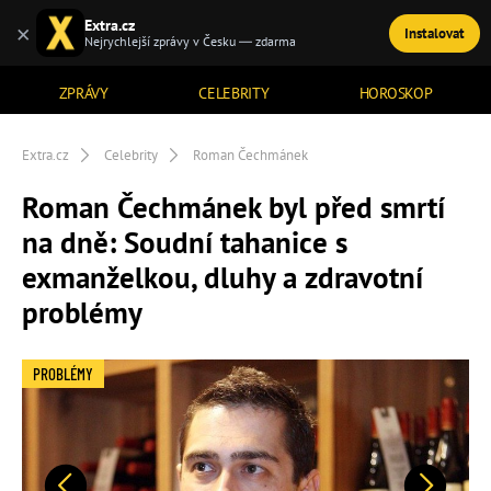
Extra.cz
×
Instalovat
TÉMATA
Nejrychlejší zprávy v Česku — zdarma
ZPRÁVY
CELEBRITY
HOROSKOP
Extra.cz
Celebrity
Roman Čechmánek
Roman Čechmánek byl před smrtí
na dně: Soudní tahanice s
exmanželkou, dluhy a zdravotní
problémy
PROBLÉMY