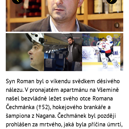
Předchozí
Další
Syn Roman byl o víkendu svědkem děsivého
nálezu. V pronajatém apartmánu na Všemině
našel bezvládně ležet svého otce Romana
Čechmánka (†52), hokejového brankáře a
šampiona z Nagana. Čechmánek byl později
prohlášen za mrtvého, jaká byla příčina úmrtí,