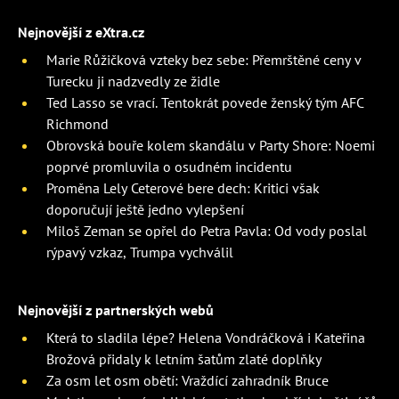
Nejnovější z eXtra.cz
Marie Růžičková vzteky bez sebe: Přemrštěné ceny v
Turecku ji nadzvedly ze židle
Ted Lasso se vrací. Tentokrát povede ženský tým AFC
Richmond
Obrovská bouře kolem skandálu v Party Shore: Noemi
poprvé promluvila o osudném incidentu
Proměna Lely Ceterové bere dech: Kritici však
doporučují ještě jedno vylepšení
Miloš Zeman se opřel do Petra Pavla: Od vody poslal
rýpavý vzkaz, Trumpa vychválil
Nejnovější z partnerských webů
Která to sladila lépe? Helena Vondráčková i Kateřina
Brožová přidaly k letním šatům zlaté doplňky
Za osm let osm obětí: Vraždící zahradník Bruce