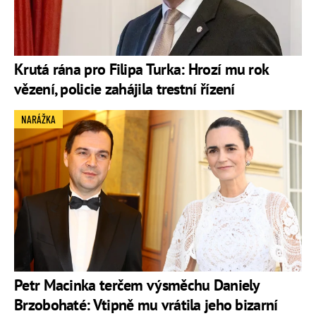
Krutá rána pro Filipa Turka: Hrozí mu rok
vězení, policie zahájila trestní řízení
NARÁŽKA
Petr Macinka terčem výsměchu Daniely
Brzobohaté: Vtipně mu vrátila jeho bizarní