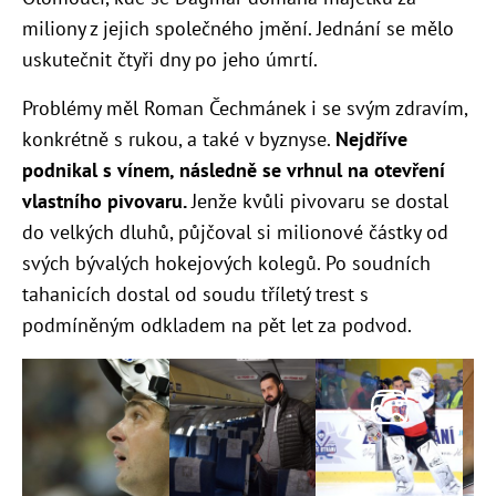
miliony z jejich společného jmění. Jednání se mělo
uskutečnit čtyři dny po jeho úmrtí.
Problémy měl Roman Čechmánek i se svým zdravím,
konkrétně s rukou, a také v byznyse.
Nejdříve
podnikal s vínem, následně se vrhnul na otevření
vlastního pivovaru.
Jenže kvůli pivovaru se dostal
do velkých dluhů, půjčoval si milionové částky od
svých bývalých hokejových kolegů. Po soudních
tahanicích dostal od soudu tříletý trest s
podmíněným odkladem na pět let za podvod.