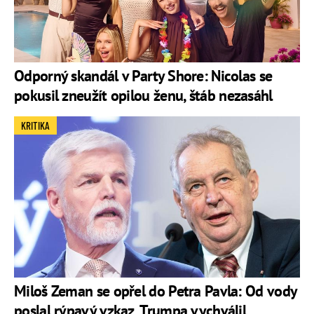
Odporný skandál v Party Shore: Nicolas se
pokusil zneužít opilou ženu, štáb nezasáhl
KRITIKA
Miloš Zeman se opřel do Petra Pavla: Od vody
poslal rýpavý vzkaz, Trumpa vychválil