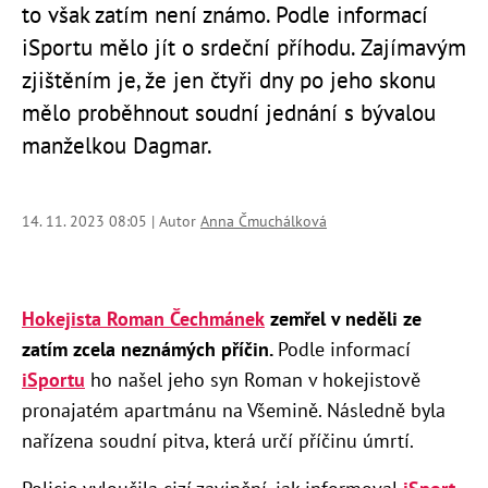
to však zatím není známo. Podle informací
iSportu mělo jít o srdeční příhodu. Zajímavým
zjištěním je, že jen čtyři dny po jeho skonu
mělo proběhnout soudní jednání s bývalou
manželkou Dagmar.
14. 11. 2023 08:05 | Autor
Anna Čmuchálková
Hokejista Roman Čechmánek
zemřel v neděli ze
zatím zcela neznámých příčin.
Podle informací
iSportu
ho našel jeho syn Roman v hokejistově
pronajatém apartmánu na Všemině. Následně byla
nařízena soudní pitva, která určí příčinu úmrtí.