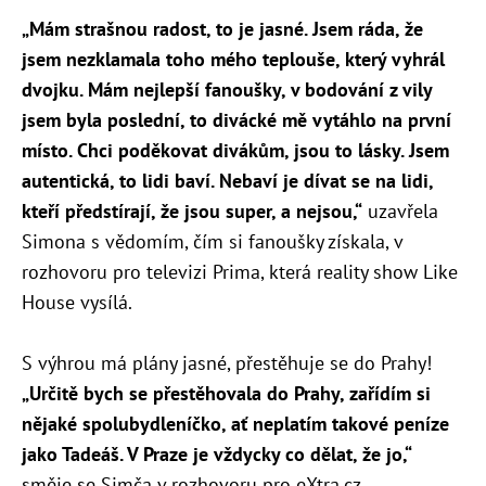
„Mám strašnou radost, to je jasné. Jsem ráda, že
jsem nezklamala toho mého teplouše, který vyhrál
dvojku. Mám nejlepší fanoušky, v bodování z vily
jsem byla poslední, to divácké mě vytáhlo na první
místo. Chci poděkovat divákům, jsou to lásky. Jsem
autentická, to lidi baví. Nebaví je dívat se na lidi,
kteří předstírají, že jsou super, a nejsou,“
uzavřela
Simona s vědomím, čím si fanoušky získala, v
rozhovoru pro televizi Prima, která reality show Like
House vysílá.
S výhrou má plány jasné, přestěhuje se do Prahy!
„Určitě bych se přestěhovala do Prahy, zařídím si
nějaké spolubydleníčko, ať neplatím takové peníze
jako Tadeáš. V Praze je vždycky co dělat, že jo,“
směje se Simča v rozhovoru pro eXtra.cz