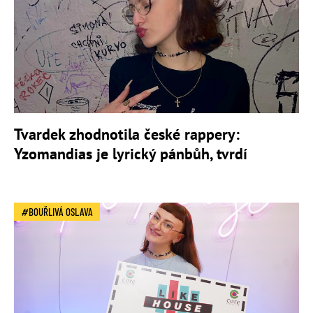
Tvardek zhodnotila české rappery:
Yzomandias je lyrický pánbůh, tvrdí
BOUŘLIVÁ OSLAVA