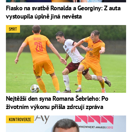
Fiasko na svatbě Ronalda a Georginy: Z auta
vystoupila úplně jiná nevěsta
SMRT
Nejtěžší den syna Romana Šebrleho: Po
životním výkonu přišla zdrcují zpráva
KONTROVERZE