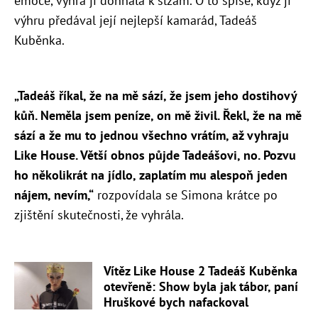
emoce, výhra ji dohnala k slzám. O to spíše, když jí
výhru předával její nejlepší kamarád, Tadeáš
Kuběnka.
„Tadeáš říkal, že na mě sází, že jsem jeho dostihový
kůň. Neměla jsem peníze, on mě živil. Řekl, že na mě
sází a že mu to jednou všechno vrátím, až vyhraju
Like House. Větší obnos půjde Tadeášovi, no. Pozvu
ho několikrát na jídlo, zaplatím mu alespoň jeden
nájem, nevím,“
rozpovídala se Simona krátce po
zjištění skutečnosti, že vyhrála.
Vítěz Like House 2 Tadeáš Kuběnka
otevřeně: Show byla jak tábor, paní
Hruškové bych nafackoval