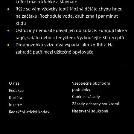
kuřecí maso křehké a šťavnaté
Rýže se vám vždycky lepí? Možná děláte chybu hned
na začátku. Rozhoduje voda, druh zrna i pár minut
klidu
Ostružiny nemusíte dávat jen do koláče: Fungují také v
ragú, salátu nebo s fenyklem. Vyzkoušejte 30 receptů
Dlouhozobka svízelová vypadá jako kolibřík. Na
zahradě patří mezi užitečné opylovače
O nás
Všeobecné obchodní
podmínky
Redakce
Cookies zásady
Kariéra
Zásady ochrany soukromí
Inzerce
Nastavení soukromí
Redakční etický kodex