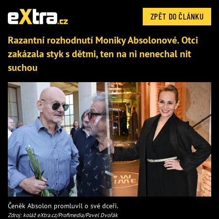
ZPĚT DO ČLÁNKU
Razantní rozhodnutí Moniky Absolonové. Otci
zakázala styk s dětmi, ten na ni nenechal nit
suchou
Čeněk Absolon promluvil o své dceři.
Zdroj: koláž eXtra.cz/Profimedia/Pavel Dvořák