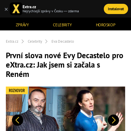
Extra.cz
×
Instalovat
TÉMATA
Nejrychlejší zprávy v Česku — zdarma
ZPRÁVY
CELEBRITY
HOROSKOP
Extra.cz
Celebrity
Eva Decastelo
První slova nové Evy Decastelo pro
eXtra.cz: Jak jsem si začala s
Reném
ROZHOVOR
Předchozí
Další