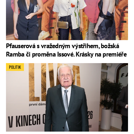
Pfauserová s vražedným výstřihem, božská
Ramba či proměna Issové. Krásky na premiéře
POLITIK