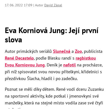
17. 06. 2022 17:09 | Autor
David Zápal
Eva Korniová Jung: Její první
slova
Autor primáckých seriálů
Slunečná
a
Zoo
, publicista
René Decastelo
, podle Blesku randí s
ragbistkou
Evou Korniovou Jung
. Deník je
nafotil
na procházce,
při níž spisovatel svou novou přítelkyni, křídelnici s
přezdívkou Šlacha, hladil i po zadečku.
Poznat se měli díky dětem. René vodí dceru Zuzanku
na sportovní aktivity, kde potkal i jmenovkyni své
manželky, která na stejné místo vodila zase své čtyři