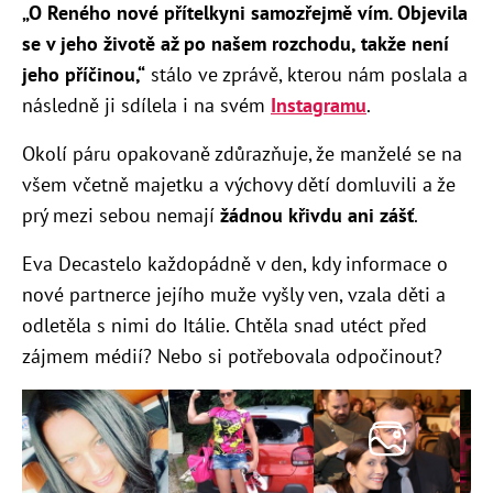
„O Reného nové přítelkyni samozřejmě vím. Objevila
se v jeho životě až po našem rozchodu, takže není
jeho příčinou,“
stálo ve zprávě, kterou nám poslala a
následně ji sdílela i na svém
Instagramu
.
Okolí páru opakovaně zdůrazňuje, že manželé se na
všem včetně majetku a výchovy dětí domluvili a že
prý mezi sebou nemají
žádnou křivdu ani zášť
.
Eva Decastelo každopádně v den, kdy informace o
nové partnerce jejího muže vyšly ven, vzala děti a
odletěla s nimi do Itálie. Chtěla snad utéct před
zájmem médií? Nebo si potřebovala odpočinout?