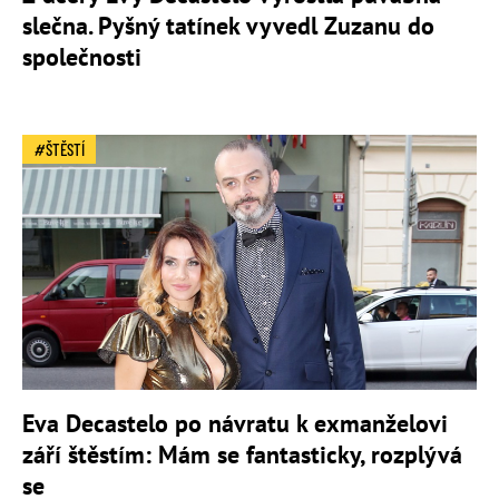
slečna. Pyšný tatínek vyvedl Zuzanu do
společnosti
ŠTĚSTÍ
Eva Decastelo po návratu k exmanželovi
září štěstím: Mám se fantasticky, rozplývá
se