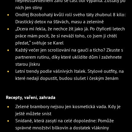
nepředstavitelném žáru se část lidí vypařila. Zůstaly po
nich jen stíny
Ondřej Brzobohatý kvůli roli svého táty zhubnul 8 kilo:
Drastický detox na šťávách, masu a zelenině
„Dcera mi řekla, že nechce žít jako já. Po čtyřiceti letech
práce mám pocit, že si neváží toho, co jsem jí chtěl
předat,“ svěřuje se Karel
Každý večer jen scrollování na gauči a ticho? Zkuste s
partnerem rutinu, díky které uklidíte dům i zažehnete
starou jiskru
Letní trendy podle vášnivých Italek. Stylové outfity, na
které nedají dopustit, budou slušet i českým ženám
Recepty, vaření, zahrada
Zelené brambory nejsou jen kosmetická vada. Kdy je
ještě můžete sníst
Snídaně, která zasytí na celé dopoledne: Pomůže
správné množství bílkovin a dostatek vlákniny