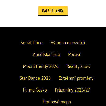
DALŠÍ ČLÁNKY
Seriál Ulice
Výměna manželek
Andělská čísla
Počasí
Módní trendy 2026
Reality show
Star Dance 2026
Extrémní proměny
Farma Česko
Prázdniny 2026/27
Houbová mapa