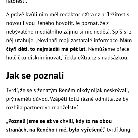
ratolesti.
A právě kvůli nim měl redaktor eXtra.cz příležitost s
novou Evou Reného hovořit. Je poznat, že z
nebývalého mediálního zájmu si nic nedělá. Spíš si z
něj utahuje. „Novináři mají zastaralé informace.
Mám
čtyři děti, to nejmladší má pět let.
Nemůžeme přece
holčičku diskriminovat,“ řekla eXtra.cz s nadsázkou.
Jak se poznali
Tvrdí, že se s ženatým Reném nikdy nijak neskrývali,
prý neměli důvod. Vzápětí totiž rázně odmítla, že by
rozbila partnerovo manželství.
„Poznali jsme se až ve chvíli, kdy to na obou
stranách, na Reného i mé, bylo vyřešené,“
tvrdí Jung.