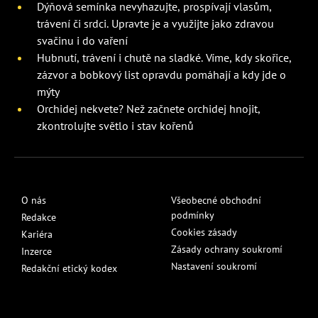
Dýňová semínka nevyhazujte, prospívají vlasům,
trávení či srdci. Upravte je a využijte jako zdravou
svačinu i do vaření
Hubnutí, trávení i chutě na sladké. Víme, kdy skořice,
zázvor a bobkový list opravdu pomáhají a kdy jde o
mýty
Orchidej nekvete? Než začnete orchidej hnojit,
zkontrolujte světlo i stav kořenů
O nás
Všeobecné obchodní
podmínky
Redakce
Cookies zásady
Kariéra
Zásady ochrany soukromí
Inzerce
Nastavení soukromí
Redakční etický kodex