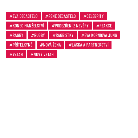
EVA DECASTELO
RENÉ DECASTELO
CELEBRITY
KONEC MANŽELSTVÍ
PODEZŘENÍ Z NEVĚRY
REAKCE
RAGBY
RUGBY
RAGBISTKY
EVA KORNIOVÁ JUNG
PŘÍTELKYNĚ
NOVÁ ŽENA
LÁSKA A PARTNERSTVÍ
VZTAH
NOVÝ VZTAH