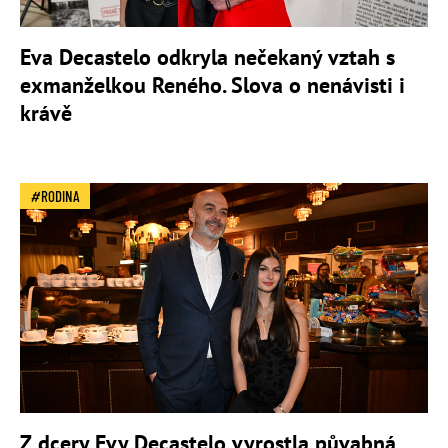
Eva Decastelo odkryla nečekaný vztah s
exmanželkou Reného. Slova o nenávisti i
krávě
RODINA
Z dcery Evy Decastelo vyrostla půvabná