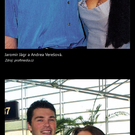
Jaromír Jágr a Andrea Verešová.
Zdroj: profimedia.cz