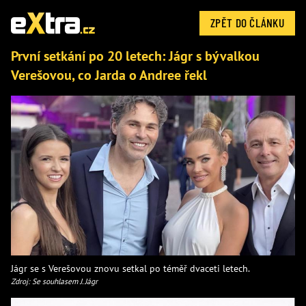
ZPĚT DO ČLÁNKU
První setkání po 20 letech: Jágr s bývalkou
Verešovou, co Jarda o Andree řekl
Jágr se s Verešovou znovu setkal po téměř dvaceti letech.
Zdroj: Se souhlasem J. Jágr