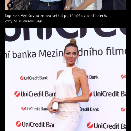
Jágr se s Verešovou znovu setkal po téměř dvaceti letech.
Zdroj: Se souhlasem J. Jágr