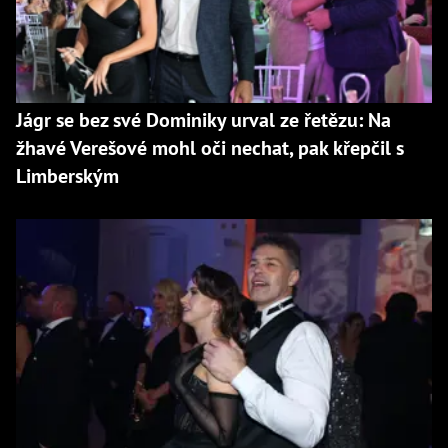
Jágr se bez své Dominiky urval ze řetězu: Na
žhavé Verešové mohl oči nechat, pak křepčil s
Limberským