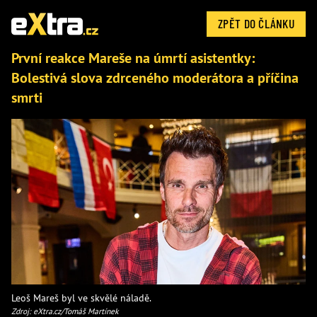
ZPĚT DO ČLÁNKU
První reakce Mareše na úmrtí asistentky:
Bolestivá slova zdrceného moderátora a příčina
smrti
Leoš Mareš byl ve skvělé náladě.
Zdroj: eXtra.cz/Tomáš Martínek