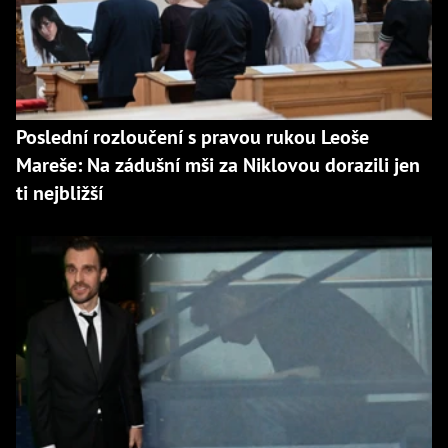
Poslední rozloučení s pravou rukou Leoše
Mareše: Na zádušní mši za Niklovou dorazili jen
ti nejbližší