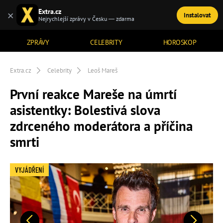
Extra.cz
×
Instalovat
TÉMATA
Nejrychlejší zprávy v Česku — zdarma
ZPRÁVY
CELEBRITY
HOROSKOP
Extra.cz
Celebrity
Leoš Mareš
První reakce Mareše na úmrtí
asistentky: Bolestivá slova
zdrceného moderátora a příčina
smrti
VYJÁDŘENÍ