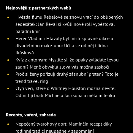
Nejnovější z partnerských webů
Hvězda filmu Rebelové se znovu vrací do oblíbených
šedesátek: Jan Révai si kvůli nové roli vypěstoval
parádní knír
Herec Vladimír Hlavatý byl mistr správné dikce a
divadelního make-upu: Učila se od něj i Jiřina
Jirásková
Kvíz z antonym: Myslíte si, že opaky zvládáte levou
zadní? Méně obvyklá slova vás možná zaskočí
Proč si ženy pořizují druhý zásnubní prsten? Toto je
trend travel ring
Čtyři věci, které o Whitney Houston možná nevíte:
Odmítl ji bratr Michaela Jacksona a měla milenku
Recepty, vaření, zahrada
Nepečený tvarohový dort: Maminčin recept díky
rodinné tradici neupadne v zapomnění