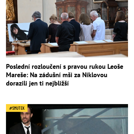
Poslední rozloučení s pravou rukou Leoše
Mareše: Na zádušní mši za Niklovou
dorazili jen ti nejbližší
SMUTEK