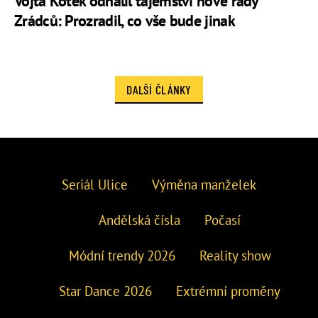
Vojta Kotek odhalil tajemství nové řady
Zrádců: Prozradil, co vše bude jinak
DALŠÍ ČLÁNKY
Seriál Ulice
Výměna manželek
Andělská čísla
Počasí
Módní trendy 2026
Reality show
Star Dance 2026
Extrémní proměny