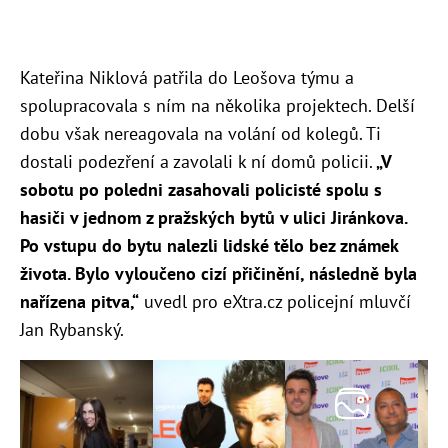
Kateřina Niklová patřila do Leošova týmu a
spolupracovala s ním na několika projektech. Delší
dobu však nereagovala na volání od kolegů. Ti
dostali podezření a zavolali k ní domů policii.
„V
sobotu po poledni zasahovali policisté spolu s
hasiči v jednom z pražských bytů v ulici Jiránkova.
Po vstupu do bytu nalezli lidské tělo bez známek
života. Bylo vyloučeno cizí přičinění, následně byla
nařízena pitva,“
uvedl pro eXtra.cz policejní mluvčí
Jan Rybanský.