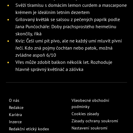
Svěží tiramisu s domácím lemon curdem a mascarpone
krémem je ideálním letním dezertem
Grilovaný květák se salsou z pečených paprik podle
Jana Punčocháře: Doby prachsprostého hermelínu
skončily, říká
Kvíz: Češi umí pít pivo, ale ne každý umí mluvit pivní
řečí. Kdo zná pojmy čochtan nebo patok, možná
zvládne aspoň 6/10
Vřes může zdobit balkon několik let. Rozhoduje
hlavně správný květináč a zálivka
O nás
Všeobecné obchodní
podmínky
Redakce
Cookies zásady
Kariéra
Zásady ochrany soukromí
Inzerce
Nastavení soukromí
Redakční etický kodex