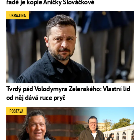
řadě je kopie Aničky Slováčkové
UKRAJINA
Tvrdý pád Volodymyra Zelenského: Vlastní lid
od něj dává ruce pryč
POSTAVA