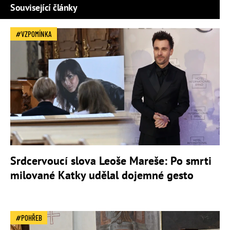
Související články
VZPOMÍNKA
Srdcervoucí slova Leoše Mareše: Po smrti
milované Katky udělal dojemné gesto
POHŘEB