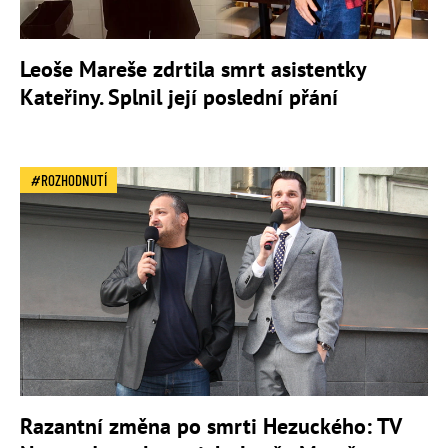
Leoše Mareše zdrtila smrt asistentky
Kateřiny. Splnil její poslední přání
ROZHODNUTÍ
Razantní změna po smrti Hezuckého: TV