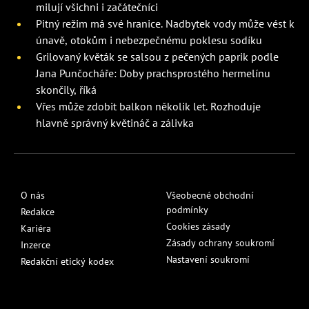
milují všichni i začátečníci
Pitný režim má své hranice. Nadbytek vody může vést k
únavě, otokům i nebezpečnému poklesu sodíku
Grilovaný květák se salsou z pečených paprik podle
Jana Punčocháře: Doby prachsprostého hermelínu
skončily, říká
Vřes může zdobit balkon několik let. Rozhoduje
hlavně správný květináč a zálivka
O nás
Všeobecné obchodní
podmínky
Redakce
Cookies zásady
Kariéra
Zásady ochrany soukromí
Inzerce
Nastavení soukromí
Redakční etický kodex