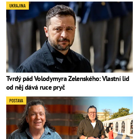
UKRAJINA
Tvrdý pád Volodymyra Zelenského: Vlastní lid
od něj dává ruce pryč
POSTAVA