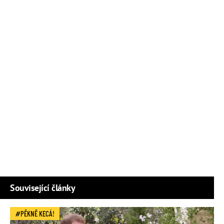
Související články
PĚKNĚ KECÁ!