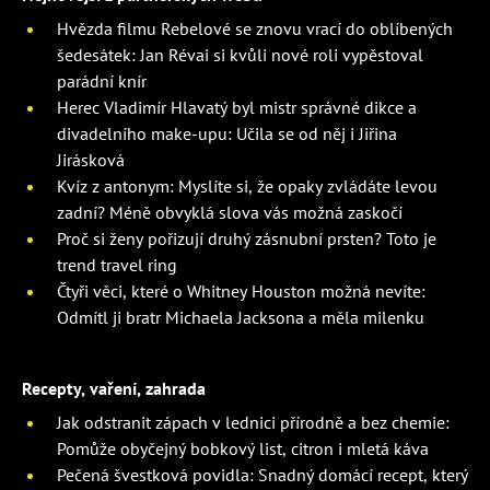
Hvězda filmu Rebelové se znovu vrací do oblíbených
šedesátek: Jan Révai si kvůli nové roli vypěstoval
parádní knír
Herec Vladimír Hlavatý byl mistr správné dikce a
divadelního make-upu: Učila se od něj i Jiřina
Jirásková
Kvíz z antonym: Myslíte si, že opaky zvládáte levou
zadní? Méně obvyklá slova vás možná zaskočí
Proč si ženy pořizují druhý zásnubní prsten? Toto je
trend travel ring
Čtyři věci, které o Whitney Houston možná nevíte:
Odmítl ji bratr Michaela Jacksona a měla milenku
Recepty, vaření, zahrada
Jak odstranit zápach v lednici přírodně a bez chemie:
Pomůže obyčejný bobkový list, citron i mletá káva
Pečená švestková povidla: Snadný domácí recept, který