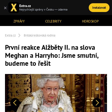
Extra.cz
×
Instalovat
TÉMATA
Nejrychlejší zprávy v Česku — zdarma
ZPRÁVY
CELEBRITY
HOROSKOP
Extra.cz
Britská královská rodina
První reakce Alžběty II. na slova
Meghan a Harryho: Jsme smutní,
budeme to řešit
Předchozí
Další