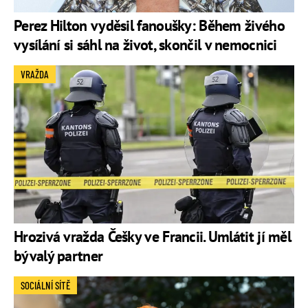
Perez Hilton vyděsil fanoušky: Během živého
vysílání si sáhl na život, skončil v nemocnici
VRAŽDA
Hrozivá vražda Češky ve Francii. Umlátit jí měl
bývalý partner
SOCIÁLNÍ SÍTĚ