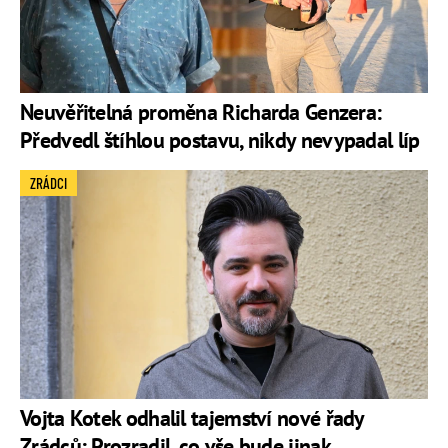
Neuvěřitelná proměna Richarda Genzera:
Předvedl štíhlou postavu, nikdy nevypadal líp
ZRÁDCI
Vojta Kotek odhalil tajemství nové řady
Zrádců: Prozradil, co vše bude jinak