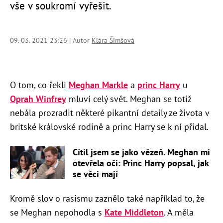
vše v soukromí vyřešit.
09. 03. 2021 23:26 | Autor
Klára Šimšová
O tom, co řekli
Meghan Markle
a
princ Harry
u
Oprah Winfrey
mluví celý svět. Meghan se totiž
nebála prozradit některé pikantní detaily ze života v
britské královské rodině a princ Harry se k ní přidal.
Cítil jsem se jako vězeň. Meghan mi
otevřela oči: Princ Harry popsal, jak
se věci mají
Kromě slov o rasismu zaznělo také například to, že
se Meghan nepohodla s
Kate Middleton
. A měla