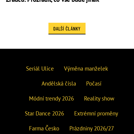
DALŠÍ ČLÁNKY
Seriál Ulice
Výměna manželek
Andělská čísla
Počasí
Módní trendy 2026
Reality show
Star Dance 2026
Extrémní proměny
Farma Česko
Prázdniny 2026/27