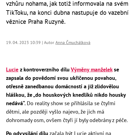
vzhůru nohama, jak totiž informovala na svém
TikToku, na konci dubna nastupuje do vazební
věznice Praha Ruzyně.
19. 04. 2023 10:39 | Autor
Anna Čmuchálková
Lucie
z kontroverzního dílu
Výměny manželek
se
zapsala do povědomí svou ukřičenou povahou,
otřesně zanedbanou domácností a již zlidovělou
hláškou, že „do houskových knedlíků nikdo housky
nedává
“
.
Do reality show se přihlásila se čtyřmi
dětmi, ale později vyšlo najevo, že jich má
dohromady osm, ovšem čtyři jí byly odebrány z péče.
Po odvysílání dílu
začala být Lucie aktivní na