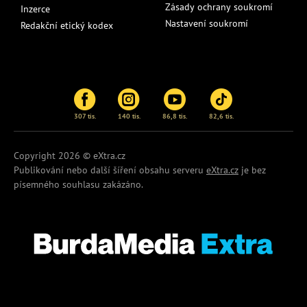
Zásady ochrany soukromí
Inzerce
Nastavení soukromí
Redakční etický kodex
307 tis.
140 tis.
86,8 tis.
82,6 tis.
Copyright 2026 © eXtra.cz
Publikování nebo další šíření obsahu serveru
eXtra.cz
je bez
písemného souhlasu zakázáno.