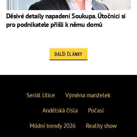
Děsivé detaily napadení Soukupa. Útočníci si
pro podnikatele přišli k němu domů
DALŠÍ ČLÁNKY
Seriál Ulice
Výměna manželek
Andělská čísla
Počasí
Módní trendy 2026
Reality show