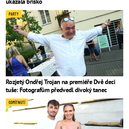
ukázala bříško
PARTY
Rozjetý Ondřej Trojan na premiéře Dvě deci
tuše: Fotografům předvedl divoký tanec
ODMÍTNUTÍ