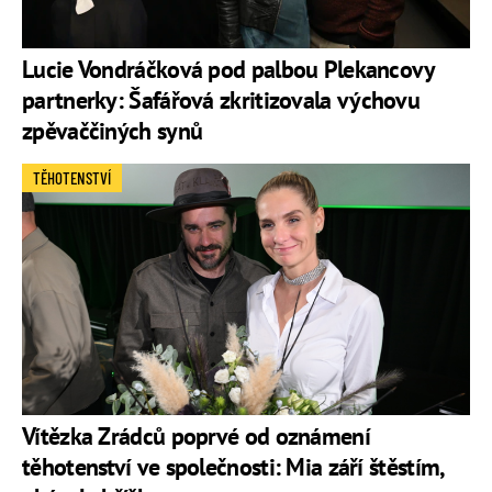
Lucie Vondráčková pod palbou Plekancovy
partnerky: Šafářová zkritizovala výchovu
zpěvaččiných synů
TĚHOTENSTVÍ
Vítězka Zrádců poprvé od oznámení
těhotenství ve společnosti: Mia září štěstím,