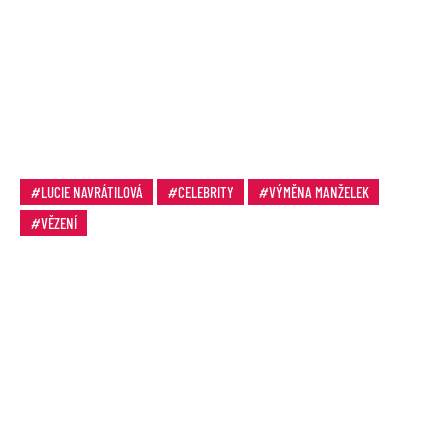
LUCIE NAVRÁTILOVÁ
CELEBRITY
VÝMĚNA MANŽELEK
VĚZENÍ