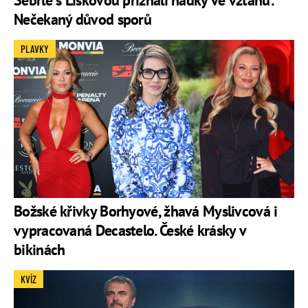
Šebrle s Liškovou přiznali hádky ve vztahu:
Nečekaný důvod sporů
PLAVKY
Božské křivky Borhyové, žhavá Myslivcová i
vypracovaná Decastelo. České krásky v
bikinách
KVÍZ