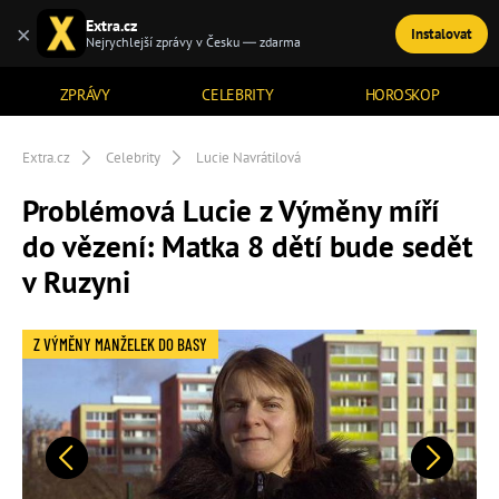
Extra.cz
×
Instalovat
TÉMATA
Nejrychlejší zprávy v Česku — zdarma
ZPRÁVY
CELEBRITY
HOROSKOP
Extra.cz
Celebrity
Lucie Navrátilová
Problémová Lucie z Výměny míří
do vězení: Matka 8 dětí bude sedět
v Ruzyni
Z VÝMĚNY MANŽELEK DO BASY
Předchozí
Další