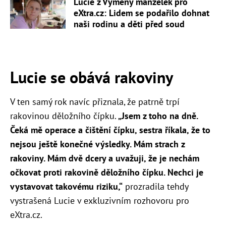
Lucie z Výměny manželek pro
eXtra.cz: Lidem se podařilo dohnat
naši rodinu a děti před soud
Lucie se obává rakoviny
V ten samý rok navíc přiznala, že patrně trpí
rakovinou děložního čípku.
„
Jsem z toho na dně.
Čeká mě operace a čištění čípku, sestra říkala, že to
nejsou ještě konečné výsledky. Mám strach z
rakoviny.
Mám dvě dcery a uvažuji, že je nechám
očkovat proti rakovině děložního čípku. Nechci je
vystavovat takovému riziku,“
prozradila tehdy
vystrašená Lucie v exkluzivním rozhovoru pro
eXtra.cz.