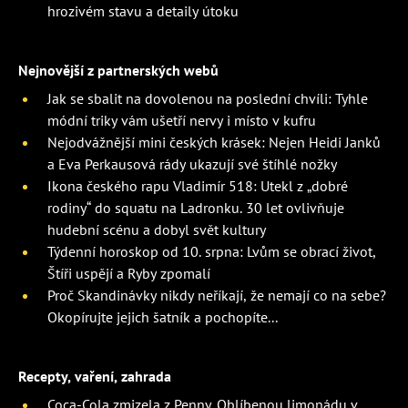
hrozivém stavu a detaily útoku
Nejnovější z partnerských webů
Jak se sbalit na dovolenou na poslední chvíli: Tyhle
módní triky vám ušetří nervy i místo v kufru
Nejodvážnější mini českých krásek: Nejen Heidi Janků
a Eva Perkausová rády ukazují své štíhlé nožky
Ikona českého rapu Vladimír 518: Utekl z „dobré
rodiny“ do squatu na Ladronku. 30 let ovlivňuje
hudební scénu a dobyl svět kultury
Týdenní horoskop od 10. srpna: Lvům se obrací život,
Štíři uspějí a Ryby zpomalí
Proč Skandinávky nikdy neříkají, že nemají co na sebe?
Okopírujte jejich šatník a pochopíte...
Recepty, vaření, zahrada
Coca-Cola zmizela z Penny. Oblíbenou limonádu v