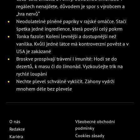
regálech nenajdete, důvodem je spor s výrobcem a
„hra nervů“
Neodolatelné plněné papriky v rajské omáčce. Stačí
špetka jedné ingredience, která povýší celý pokrm
Tonka fazole: Koření levnější a dostupnější než
vanilka. Kvůli jedné látce má kontroverzní pověst a v
USA je zakázané
Broskve prospívají trávení i imunitě: Hodí se do
dezertů, k masu či do limonád. Vyzkoušejte trik na
rychlé loupání
Nechte plevel schválně vyklíčit. Záhony vydrží
mnohem déle bez plevele
O nás
Všeobecné obchodní
podmínky
Redakce
Cookies zásady
Kariéra