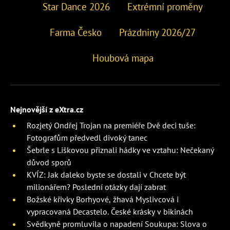
Star Dance 2026
Extrémní proměny
Farma Česko
Prázdniny 2026/27
Houbová mapa
Nejnovější z eXtra.cz
Rozjetý Ondřej Trojan na premiéře Dvě deci tuše:
Fotografům předvedl divoký tanec
Šebrle s Liškovou přiznali hádky ve vztahu: Nečekaný
důvod sporů
KVÍZ: Jak daleko byste se dostali v Chcete být
milionářem? Poslední otázky dají zabrat
Božské křivky Borhyové, žhavá Myslivcová i
vypracovaná Decastelo. České krásky v bikinách
Svědkyně promluvila o napadení Soukupa: Slova o