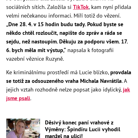
sociálních sítích. Založila si
TikTok
, kam nyní přidala
velmi nečekanou informaci. Míří totiž do vězení.
„Dne 28. 4. v 15 hodin budu tady. Pokud byste se
někdo chtěl rozloučit, napište do zpráv a ráda se
sejdu, než nastoupím. Děkuju za podporu všem. 17.
6. bych měla mít výstup,“
napsala k fotografii
vazební věznice Ruzyně.
Ke kriminálnímu prostředí má Lucie blízko,
provdala
se totiž za odsouzeného vraha Michala Navrátila
. A
jejich vztah rozhodně nelze popsat jako idylický,
jak
jsme psali
.
Děsivý konec paní vrahové z
Výměny: Špindíru Lucii vyhodil
manžel na ulici!