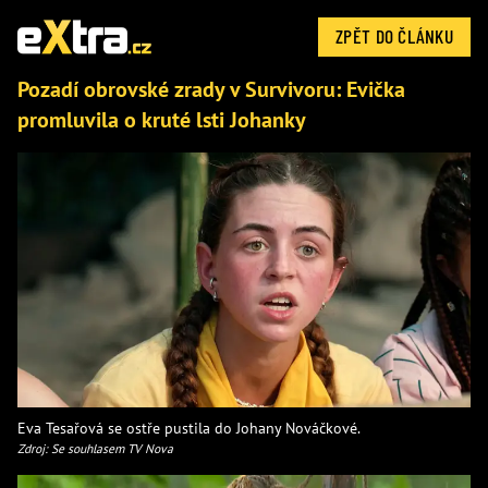
ZPĚT DO ČLÁNKU
Pozadí obrovské zrady v Survivoru: Evička
promluvila o kruté lsti Johanky
Eva Tesařová se ostře pustila do Johany Nováčkové.
Zdroj: Se souhlasem TV Nova