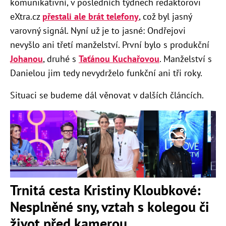
komunikativní, v posledních týdnech redaktorovi
eXtra.cz
přestali ale brát telefony
, což byl jasný
varovný signál. Nyní už je to jasné: Ondřejovi
nevyšlo ani třetí manželství. První bylo s produkční
Johanou
, druhé s
Taťánou Kuchařovou
. Manželství s
Danielou jim tedy nevydrželo funkční ani tři roky.
Situaci se budeme dál věnovat v dalších článcích.
Trnitá cesta Kristiny Kloubkové:
Nesplněné sny, vztah s kolegou či
život před kamerou