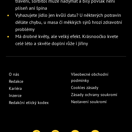
trávení, sorbitol může nadýmat a bílý povlak není
plíseň ani špína
Vyhazujete jídlo jen kvůli datu? U některých potravin
děláte chybu, u masa či měkkých sýrů hrozí zdravotní
problémy
Má drobné květy, ale velký efekt. Krásnoočko kvete
celé léto a skvěle doplní růže i jiřiny
O nás
Všeobecné obchodní
podmínky
Redakce
Cookies zásady
Kariéra
Zásady ochrany soukromí
Inzerce
Nastavení soukromí
Redakční etický kodex