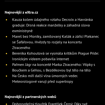
Nejnovější z eXtra.cz
Kauza kolem údajného vztahu Decroix a Havránka
graduje: Drsná reakce manželky a záhadná slova
exministryně
Mareš bez Moniky, zamilovaný Kašák a zářící Plekanec
se Šafářovou. Hvězdy to rozjely na koncertu
Ztraceného
Berenika Kohoutová se vysmála kritikům Prague Pride:
Ironickým videem pobavila internet
Pařmen Jágr na koncertě Marka Ztraceného: Vtípky s
Boučkem a Géňou, s Bezděkovou byl tělo na tělo
Na Česko míří další vlna úmorných veder.
Meteorologové varují před supertropy
Nejnovější z partnerských webů
Dobrosrdečný tlouštík František Černý: Díky své