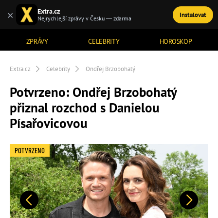
Extra.cz
×
Instalovat
TÉMATA
Nejrychlejší zprávy v Česku — zdarma
ZPRÁVY
CELEBRITY
HOROSKOP
Extra.cz
Celebrity
Ondřej Brzobohatý
Potvrzeno: Ondřej Brzobohatý
přiznal rozchod s Danielou
Písařovicovou
POTVRZENO
Předchozí
Další