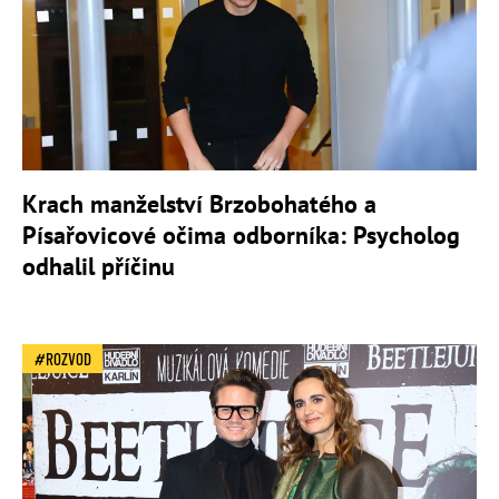
Krach manželství Brzobohatého a
Písařovicové očima odborníka: Psycholog
odhalil příčinu
ROZVOD