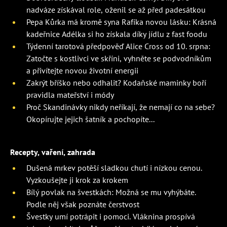
nadváze získával role, oženil se až před padesátkou
Pepa Kůrka má kromě syna Rafíka novou lásku: Krásná
kadeřnice Adélka si ho získala díky jídlu z fast foodu
Týdenní tarotová předpověď Alice Cross od 10. srpna:
Zatočte s kostlivci ve skříni, vyhněte se podvodníkům
a přivítejte novou životní energii
Zakrýt bříško nebo odhalit? Kodaňské maminky boří
pravidla mateřství i módy
Proč Skandinávky nikdy neříkají, že nemají co na sebe?
Okopírujte jejich šatník a pochopíte...
Recepty, vaření, zahrada
Dušená mrkev potěší sladkou chutí i nízkou cenou.
Vyzkoušejte ji krok za krokem
Bílý povlak na švestkách: Možná se mu vyhýbáte.
Podle něj však poznáte čerstvost
Švestky umí potrápit i pomoci. Vláknina prospívá