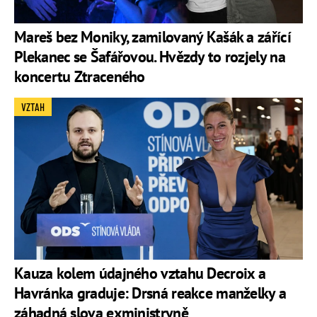
Mareš bez Moniky, zamilovaný Kašák a zářící
Plekanec se Šafářovou. Hvězdy to rozjely na
koncertu Ztraceného
VZTAH
Kauza kolem údajného vztahu Decroix a
Havránka graduje: Drsná reakce manželky a
záhadná slova exministryně