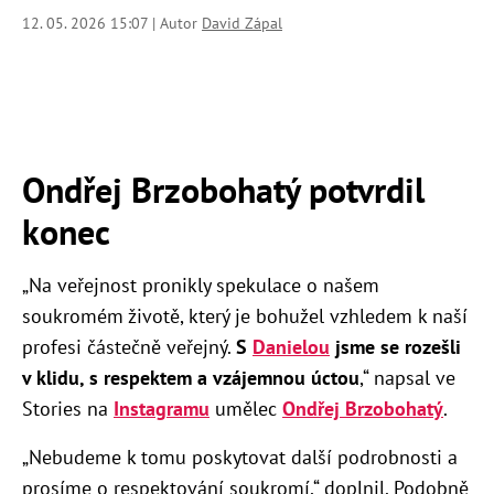
12. 05. 2026 15:07 | Autor
David Zápal
Ondřej Brzobohatý potvrdil
konec
„Na veřejnost pronikly spekulace o našem
soukromém životě, který je bohužel vzhledem k naší
profesi částečně veřejný.
S
Danielou
jsme se rozešli
v klidu, s respektem a vzájemnou úctou
,“ napsal ve
Stories na
Instagramu
umělec
Ondřej Brzobohatý
.
„Nebudeme k tomu poskytovat další podrobnosti a
prosíme o respektování soukromí,“ doplnil. Podobně