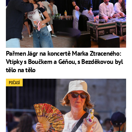
Pařmen Jágr na koncertě Marka Ztraceného:
Vtípky s Boučkem a Géňou, s Bezděkovou byl
tělo na tělo
POČASÍ