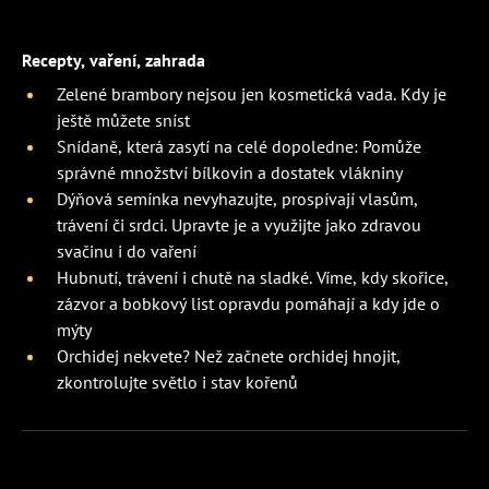
Recepty, vaření, zahrada
Zelené brambory nejsou jen kosmetická vada. Kdy je
ještě můžete sníst
Snídaně, která zasytí na celé dopoledne: Pomůže
správné množství bílkovin a dostatek vlákniny
Dýňová semínka nevyhazujte, prospívají vlasům,
trávení či srdci. Upravte je a využijte jako zdravou
svačinu i do vaření
Hubnutí, trávení i chutě na sladké. Víme, kdy skořice,
zázvor a bobkový list opravdu pomáhají a kdy jde o
mýty
Orchidej nekvete? Než začnete orchidej hnojit,
zkontrolujte světlo i stav kořenů