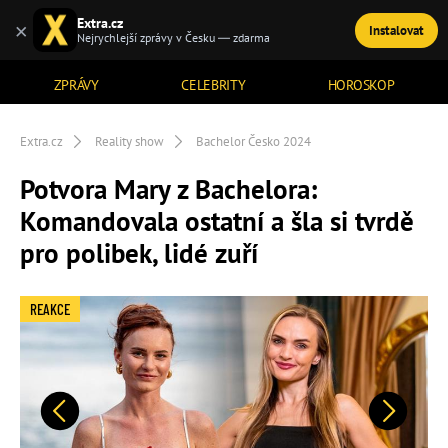
Extra.cz
×
Instalovat
TÉMATA
Nejrychlejší zprávy v Česku — zdarma
ZPRÁVY
CELEBRITY
HOROSKOP
Extra.cz
Reality show
Bachelor Česko 2024
Potvora Mary z Bachelora:
Komandovala ostatní a šla si tvrdě
pro polibek, lidé zuří
REAKCE
Předchozí
Další