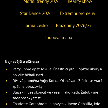
Módní trendy 2026
Reality show
Star Dance 2026
Extrémní proměny
Farma Česko
Prázdniny 2026/27
Houbová mapa
Nejnovější z eXtra.cz
Party Shore opět šokuje: Účastníci plnili oplzlé úkoly a
po vile běhali nazí
Děsivá proměna Vojty Kotka: Očekávaní Zrádci se vrací
zpět na obrazovky
Blažek může skončit ve vězení jako Rath. Žalobkyně
žádá vysoký trest
Charlotte Gott ohromila novým klipem: Odhalila, kde