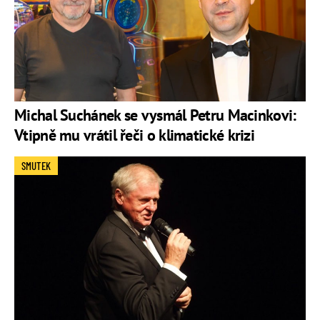
Michal Suchánek se vysmál Petru Macinkovi:
Vtipně mu vrátil řeči o klimatické krizi
SMUTEK