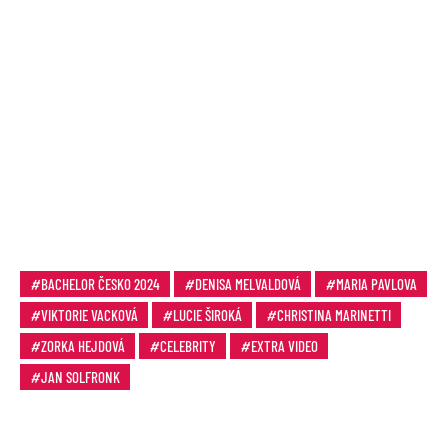
BACHELOR ČESKO 2024
DENISA MELVALDOVÁ
MARIA PAVLOVA
VIKTORIE VACKOVÁ
LUCIE ŠIROKÁ
CHRISTINA MARINETTI
ZORKA HEJDOVÁ
CELEBRITY
EXTRA VIDEO
JAN SOLFRONK