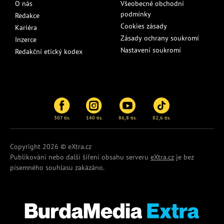
O nás
Všeobecné obchodní
podmínky
Redakce
Cookies zásady
Kariéra
Zásady ochrany soukromí
Inzerce
Nastavení soukromí
Redakční etický kodex
307 tis.
140 tis.
86,8 tis.
82,6 tis.
Copyright 2026 © eXtra.cz
Publikování nebo další šíření obsahu serveru
eXtra.cz
je bez
písemného souhlasu zakázáno.