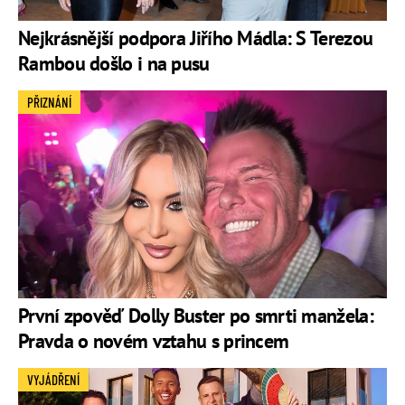
Nejkrásnější podpora Jiřího Mádla: S Terezou
Rambou došlo i na pusu
PŘIZNÁNÍ
První zpověď Dolly Buster po smrti manžela:
Pravda o novém vztahu s princem
VYJÁDŘENÍ