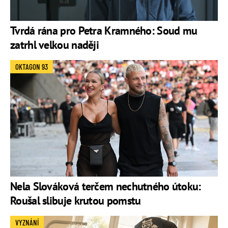
Tvrdá rána pro Petra Kramného: Soud mu
zatrhl velkou naději
OKTAGON 93
Nela Slováková terčem nechutného útoku:
Roušal slibuje krutou pomstu
VYZNÁNÍ