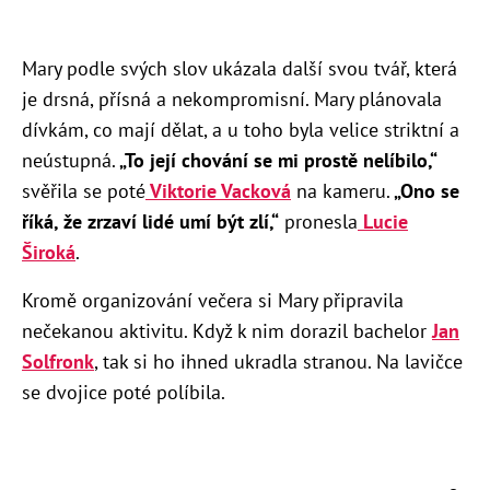
Mary podle svých slov ukázala další svou tvář, která
je drsná, přísná a nekompromisní. Mary plánovala
dívkám, co mají dělat, a u toho byla velice striktní a
neústupná.
„To její chování se mi prostě nelíbilo,“
svěřila se poté
Viktorie Vacková
na kameru.
„Ono se
říká, že zrzaví lidé umí být zlí,“
pronesla
Lucie
Široká
.
Kromě organizování večera si Mary připravila
nečekanou aktivitu. Když k nim dorazil bachelor
Jan
Solfronk
, tak si ho ihned ukradla stranou. Na lavičce
se dvojice poté políbila.