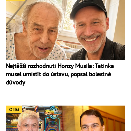
Nejtěžší rozhodnutí Honzy Musila: Tatínka
musel umístit do ústavu, popsal bolestné
důvody
SATIRA