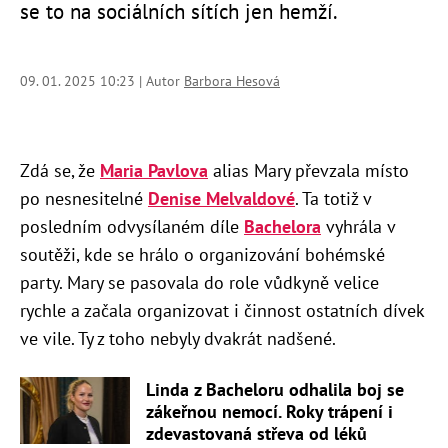
se to na sociálních sítích jen hemží.
09. 01. 2025 10:23 | Autor
Barbora Hesová
Zdá se, že
Maria Pavlova
alias Mary převzala místo
po nesnesitelné
Denise Melvaldové
. Ta totiž v
posledním odvysílaném díle
Bachelora
vyhrála v
soutěži, kde se hrálo o organizování bohémské
party. Mary se pasovala do role vůdkyně velice
rychle a začala organizovat i činnost ostatních dívek
ve vile. Ty z toho nebyly dvakrát nadšené.
Linda z Bacheloru odhalila boj se
zákeřnou nemocí. Roky trápení i
zdevastovaná střeva od léků