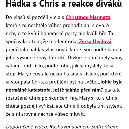
Hádka s Chris a reakce diváků
Do vlasů si později vjela s
Christinou Marinetti
,
která s ní nechtěla vůbec prohodit ani slovo. A
nebylo to kvůli bohémské party, ale kvůli hře. Ta
spočívala v tom, že moderátorka
Zorka Hejdová
předčítala nahlas vlastnosti, které jsou podle Jana u
jeho vysněné ženy důležité. Dívky se poté měly samy
zařadit pod číslo, podle toho, jak si myslely, že si
stojí. Mary neustále nesouhlasila s číslem, pod které
si stoupala Chris, a problém byl na světě.
„Tohle byla
normálně katastrofa. Ještě takhle před ním,“
plakala
rozrušená Chris po skončení hry. Mary si to s Chris
chtěla později vyříkat, ale Chris ji odbyla tím stylem,
že s ní zrovna nechce vůbec mluvit.
Doporučené video: Rozhovor s Janem Solfronkem: