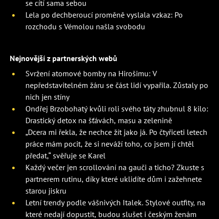
se cítí sama sebou
Lela po dechberoucí proměně vyslala vzkaz: Po
rozchodu s Vémolou našla svobodu
Nejnovější z partnerských webů
Svržení atomové bomby na Hirošimu: V
nepředstavitelném žáru se část lidí vypařila. Zůstaly po
nich jen stíny
Ondřej Brzobohatý kvůli roli svého táty zhubnul 8 kilo:
Drastický detox na šťávách, masu a zelenině
„Dcera mi řekla, že nechce žít jako já. Po čtyřiceti letech
práce mám pocit, že si neváží toho, co jsem jí chtěl
předat,“ svěřuje se Karel
Každý večer jen scrollování na gauči a ticho? Zkuste s
partnerem rutinu, díky které uklidíte dům i zažehnete
starou jiskru
Letní trendy podle vášnivých Italek. Stylové outfity, na
které nedají dopustit, budou slušet i českým ženám