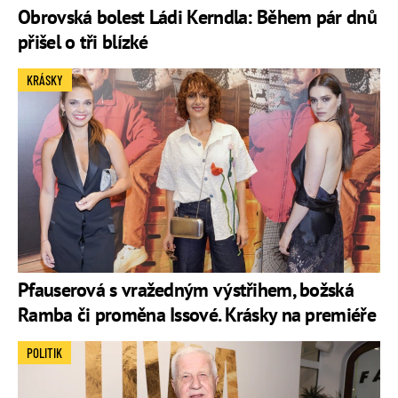
Obrovská bolest Ládi Kerndla: Během pár dnů
přišel o tři blízké
KRÁSKY
Pfauserová s vražedným výstřihem, božská
Ramba či proměna Issové. Krásky na premiéře
POLITIK