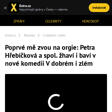
Extra.cz
×
Instalovat
TÉMATA
Nejrychlejší zprávy v Česku — zdarma
ZPRÁVY
CELEBRITY
HOROSKOP
Extra.cz
Televize
V dobrém i zlém
Poprvé mě zvou na orgie: Petra
Hřebíčková a spol. žhaví i baví v
nové komedii V dobrém i zlém