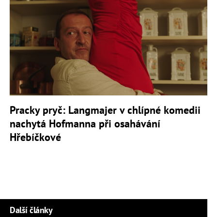
Pracky pryč: Langmajer v chlípné komedii
nachytá Hofmanna při osahávání
Hřebíčkové
Další články