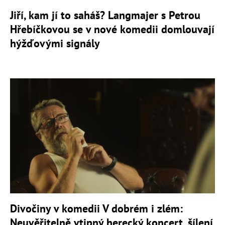
Jiří, kam jí to saháš? Langmajer s Petrou
Hřebíčkovou se v nové komedii domlouvají
hýžďovými signály
Divočiny v komedii V dobrém i zlém:
Neuvěřitelně vtipný herecký koncert, šílení