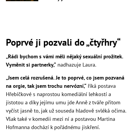
Poprvé ji pozvali do
„
čtyřhry
“
„Rádi bychom s vámi měli nějaký sexuální prožitek.
Vyměnit si partnerky,“
nadhazuje Laura.
„Jsem celá rozrušená. Je to poprvé, co jsem pozvaná
na orgie, tak jsem trochu nervózní,“
říká postava
Hřebíčkové s naprostou komediální lehkostí a
jistotou a díky jejímu umu jde Anně z tváře přitom
vyčíst jasně to, jak už souseda hladově svléká očima.
Však také v komedii mezi ní a postavou Martina
Hofmanna dochází k pořádnému jiskření.