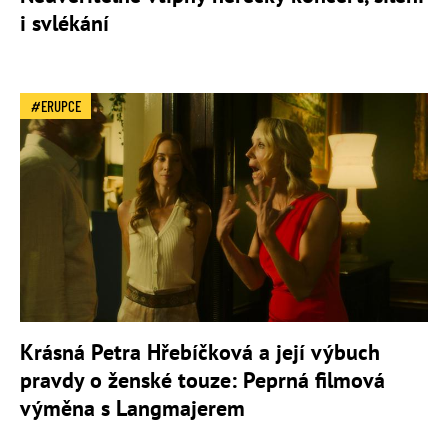
i svlékání
ERUPCE
Krásná Petra Hřebíčková a její výbuch
pravdy o ženské touze: Peprná filmová
výměna s Langmajerem