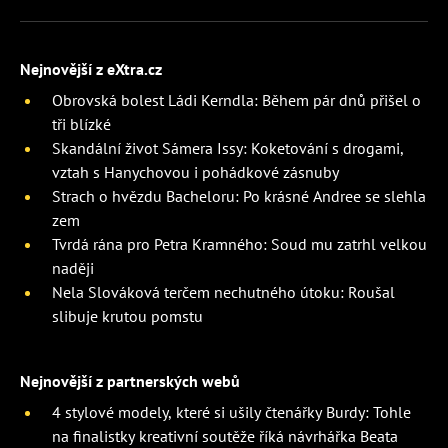
Nejnovější z eXtra.cz
Obrovská bolest Ládi Kerndla: Během pár dnů přišel o
tři blízké
Skandální život Sámera Issy: Koketování s drogami,
vztah s Hanychovou i pohádkové zásnuby
Strach o hvězdu Bacheloru: Po krásné Andree se slehla
zem
Tvrdá rána pro Petra Kramného: Soud mu zatrhl velkou
naději
Nela Slováková terčem nechutného útoku: Roušal
slibuje krutou pomstu
Nejnovější z partnerských webů
4 stylové modely, které si ušily čtenářky Burdy: Tohle
na finalistky kreativní soutěže říká návrhářka Beata