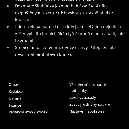
Dokonalé škubánky jako od babičky: Starý trik s
rozpuštěným tukem z nich vykouzlí krásně hladké
kousky
Jídelníček na mateřské: Někdy jsem celý den nejedla a
večer vybílila lednici, říká čtyřnásobná máma a radí, jak
to změnit
Slepice milují zeleninu, ovoce i červy. Přilepšení ale
nesmí nahradit hlavní krmivo
O nás
Všeobecné obchodní
podmínky
Redakce
Cookies zásady
Kariéra
Zásady ochrany soukromí
Inzerce
Nastavení soukromí
Redakční etický kodex