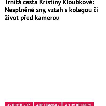
Trnitá cesta Kristiny Kloubkové:
Nesplněné sny, vztah s kolegou či
život před kamerou
V DOBRÉM I ZLÉM
JIŘÍ LANGMAJER
PETRA HŘEBÍČKOVÁ