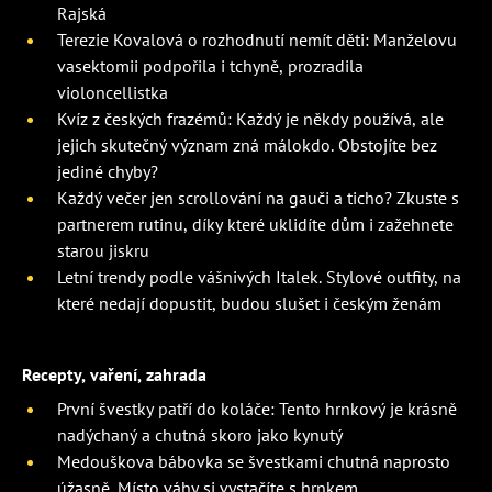
Rajská
Terezie Kovalová o rozhodnutí nemít děti: Manželovu
vasektomii podpořila i tchyně, prozradila
violoncellistka
Kvíz z českých frazémů: Každý je někdy používá, ale
jejich skutečný význam zná málokdo. Obstojíte bez
jediné chyby?
Každý večer jen scrollování na gauči a ticho? Zkuste s
partnerem rutinu, díky které uklidíte dům i zažehnete
starou jiskru
Letní trendy podle vášnivých Italek. Stylové outfity, na
které nedají dopustit, budou slušet i českým ženám
Recepty, vaření, zahrada
První švestky patří do koláče: Tento hrnkový je krásně
nadýchaný a chutná skoro jako kynutý
Medouškova bábovka se švestkami chutná naprosto
úžasně. Místo váhy si vystačíte s hrnkem