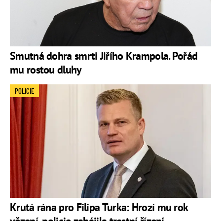
Smutná dohra smrti Jiřího Krampola. Pořád
mu rostou dluhy
POLICIE
Krutá rána pro Filipa Turka: Hrozí mu rok
vězení, policie zahájila trestní řízení