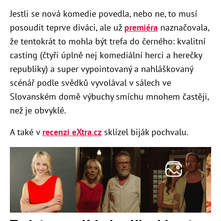
Jestli se nová komedie povedla, nebo ne, to musí
posoudit teprve diváci, ale už
premiéra
naznačovala,
že tentokrát to mohla být trefa do černého: kvalitní
casting (čtyři úplně nej komediální herci a herečky
republiky) a super vypointovaný a nahláškovaný
scénář podle svědků vyvolával v sálech ve
Slovanském domě výbuchy smíchu mnohem častěji,
než je obvyklé.
A také v
recenzi eXtra.cz
sklízel biják pochvalu.