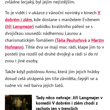
zvládne lecjaký, byl jejím nejistějším.
To je vidět i v ukázce z vánoční novinky v kinech
V
dobrém i zlém
, kde dostane s manželem Evženem
(
Jiří Langmajer
) nabídku kvalitního páření se s
dvojičkou sousedů: nádhernou Laurou a
charismatickým Tomášem (
Táňa Pauhofová
a
Martin
Hofmann
). Tihle dva se mají moc rádi, klape jim to v
posteli (na rozdíl od druhé dvojky) a rádi si do ní
zvou i jiné osoby.
Takže když pobídnou Annu, která jim jejich hrátky
dosud celá utrápená jen tiše záviděla, čepýří se a
rudne víc než barva jejích šatů.
Tady něco nehraje: Jiří Langmajer v
komedii V dobrém i zlém chodí z
rachoty jen v trenclích