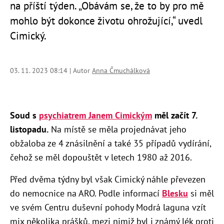
na příští týden. „Obávám se, že to by pro mě
mohlo být dokonce životu ohrožující,“ uvedl
Cimický.
03. 11. 2023 08:14 | Autor
Anna Čmuchálková
Soud s
psychiatrem Janem Cimickým
měl začít 7.
listopadu.
Na místě se měla projednávat jeho
obžaloba ze 4 znásilnění a také 35 případů vydírání,
čehož se měl dopouštět v letech 1980 až 2016.
Před dvěma týdny byl však Cimický náhle převezen
do nemocnice na ARO. Podle informací
Blesku
si měl
ve svém Centru duševní pohody Modrá laguna vzít
mix několika prášků, mezi nimiž byl i známý lék proti