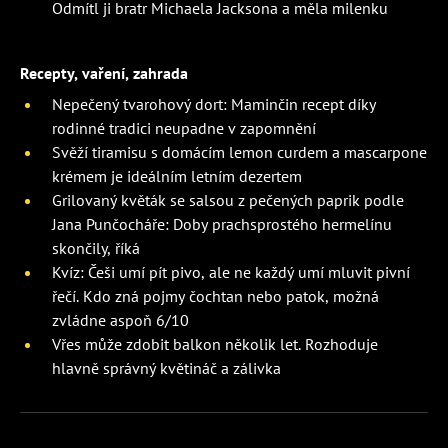
Odmítl ji bratr Michaela Jacksona a měla milenku
Recepty, vaření, zahrada
Nepečený tvarohový dort: Maminčin recept díky
rodinné tradici neupadne v zapomnění
Svěží tiramisu s domácím lemon curdem a mascarpone
krémem je ideálním letním dezertem
Grilovaný květák se salsou z pečených paprik podle
Jana Punčocháře: Doby prachsprostého hermelínu
skončily, říká
Kvíz: Češi umí pít pivo, ale ne každý umí mluvit pivní
řečí. Kdo zná pojmy čochtan nebo patok, možná
zvládne aspoň 6/10
Vřes může zdobit balkon několik let. Rozhoduje
hlavně správný květináč a zálivka