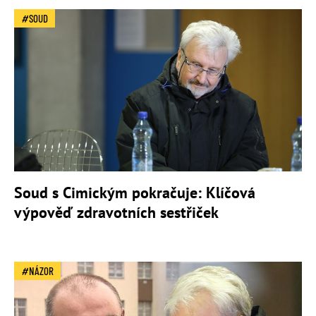
SOUD
Soud s Cimickým pokračuje: Klíčová
výpověď zdravotních sestřiček
NÁZOR