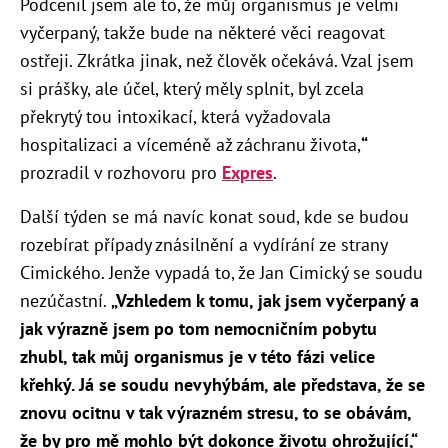
Podcenil jsem ale to, že můj organismus je velmi
vyčerpaný, takže bude na některé věci reagovat
ostřeji. Zkrátka jinak, než člověk očekává. Vzal jsem
si prášky, ale účel, který měly splnit, byl zcela
překrytý tou intoxikací, která vyžadovala
hospitalizaci a víceméně až záchranu života,
“
prozradil v rozhovoru pro
Expres
.
Další týden se má navíc konat soud, kde se budou
rozebírat případy znásilnění a vydírání ze strany
Cimického. Jenže vypadá to, že Jan Cimický se soudu
nezúčastní.
„
Vzhledem k tomu, jak jsem vyčerpaný a
jak výrazně jsem po tom nemocničním pobytu
zhubl, tak můj organismus je v této fázi velice
křehký. Já se soudu nevyhýbám, ale představa, že se
znovu ocitnu v tak výrazném stresu, to se obávám,
že by pro mě mohlo být dokonce životu ohrožující,“