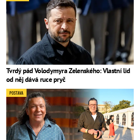
Tvrdý pád Volodymyra Zelenského: Vlastní lid
od něj dává ruce pryč
POSTAVA