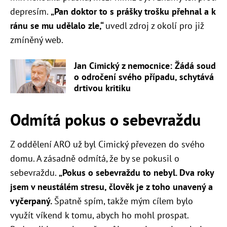
depresím.
„Pan doktor to s prášky trošku přehnal a k
ránu se mu udělalo zle,“
uvedl zdroj z okolí pro již
zmíněný web.
Jan Cimický z nemocnice: Žádá soud
o odročení svého případu, schytává
drtivou kritiku
Odmítá pokus o sebevraždu
Z oddělení ARO už byl Cimický převezen do svého
domu. A zásadně odmítá, že by se pokusil o
sebevraždu.
„Pokus o sebevraždu to nebyl. Dva roky
jsem v neustálém stresu, člověk je z toho unavený a
vyčerpaný.
Špatně spím, takže mým cílem bylo
využít víkend k tomu, abych ho mohl prospat.