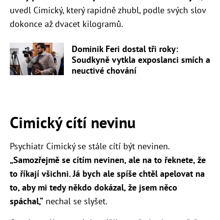
uvedl Cimický, který rapidně zhubl, podle svých slov
dokonce až dvacet kilogramů.
Dominik Feri dostal tři roky:
Soudkyně vytkla exposlanci smích a
neuctivé chování
Cimický cítí nevinu
Psychiatr Cimický se stále cítí být nevinen.
„
Samozřejmě se cítím nevinen, ale na to řeknete, že
to říkají všichni. Já bych ale spíše chtěl apelovat na
to, aby mi tedy někdo dokázal, že jsem něco
spáchal,“
nechal se slyšet.