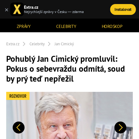
Extra.cz
×
Instalovat
TÉMATA
Nejrychlejší zprávy v Česku — zdarma
ZPRÁVY
CELEBRITY
HOROSKOP
Extra.cz
Celebrity
Jan Cimický
Pohublý Jan Cimický promluvil:
Pokus o sebevraždu odmítá, soud
by prý teď nepřežil
ROZHOVOR
Předchozí
Další