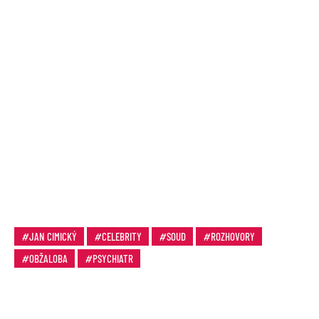
JAN CIMICKÝ
CELEBRITY
SOUD
ROZHOVORY
OBŽALOBA
PSYCHIATR