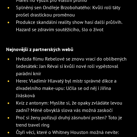
Splněný sen Ondřeje Brzobohatého: Kvůli roli táty
prošel drastickou proměnou
Produkce skandální reality show hasí další průšvih.
Hazard se zdravím soutěžícího, šlo o život
Nejnovější z partnerských webů
Hvězda filmu Rebelové se znovu vrací do oblíbených
šedesátek: Jan Révai si kvůli nové roli vypěstoval
parádní knír
Herec Vladimír Hlavatý byl mistr správné dikce a
divadelního make-upu: Učila se od něj i Jiřina
Jirásková
Kvíz z antonym: Myslíte si, že opaky zvládáte levou
zadní? Méně obvyklá slova vás možná zaskočí
Proč si ženy pořizují druhý zásnubní prsten? Toto je
trend travel ring
Čtyři věci, které o Whitney Houston možná nevíte: