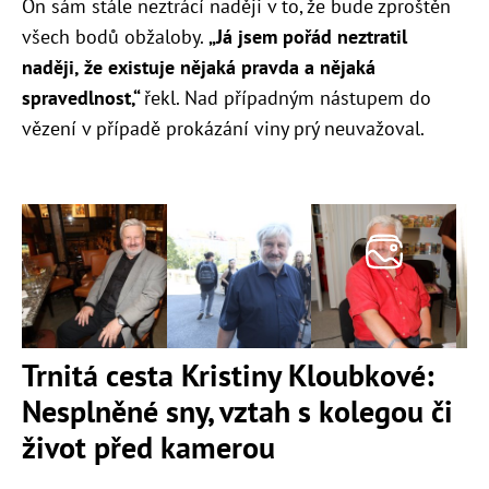
On sám stále neztrácí naději v to, že bude zproštěn
všech bodů obžaloby.
„
Já jsem pořád neztratil
naději, že existuje nějaká pravda a nějaká
spravedlnost,“
řekl. Nad případným nástupem do
vězení v případě prokázání viny prý neuvažoval.
Trnitá cesta Kristiny Kloubkové:
Nesplněné sny, vztah s kolegou či
život před kamerou