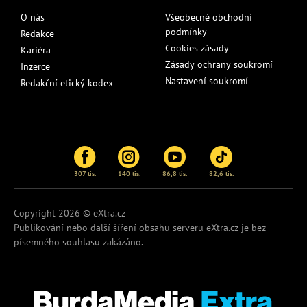
O nás
Všeobecné obchodní
podmínky
Redakce
Cookies zásady
Kariéra
Zásady ochrany soukromí
Inzerce
Nastavení soukromí
Redakční etický kodex
307 tis.
140 tis.
86,8 tis.
82,6 tis.
Copyright 2026 © eXtra.cz
Publikování nebo další šíření obsahu serveru
eXtra.cz
je bez
písemného souhlasu zakázáno.