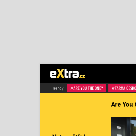
ARE YOU THE ONE?
FARMA ČESK
Trendy
Are You 