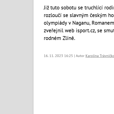
Již tuto sobotu se truchlící rod
rozloučí se slavným českým ho
olympiády v Naganu, Romanem 
zveřejnil web isport.cz, se sm
rodném Zlíně.
16. 11. 2023 16:25 | Autor
Karolína Trávníčk