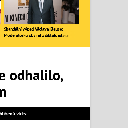
Skandální výpad Václava Klause:
Moderátorku obvinil z diktátorství a
zastal se Ruska
 odhalilo,
m
blíbená videa