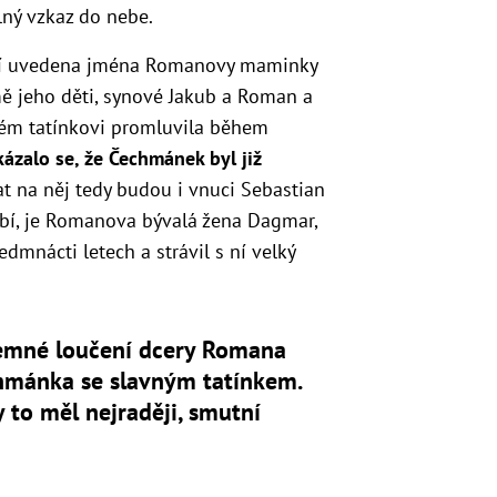
ný vzkaz do nebe.
ní uvedena jména Romanovy maminky
ě jeho děti, synové Jakub a Roman a
lém tatínkovi promluvila během
ázalo se, že Čechmánek byl již
at na něj tedy budou i vnuci Sebastian
hybí, je Romanova bývalá žena Dagmar,
edmnácti letech a strávil s ní velký
emné loučení dcery Romana
hmánka se slavným tatínkem.
 to měl nejraději, smutní