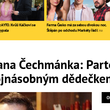
 AYTO. Kvůli Káčkovi se
Farma Česko má za sebou divokou noc.
sypala
Štěpán po odchodu Markéty řádil na
stole, Zdeněk poprvé pil
na Čechmánka: Parte
vojnásobným dědečke
O