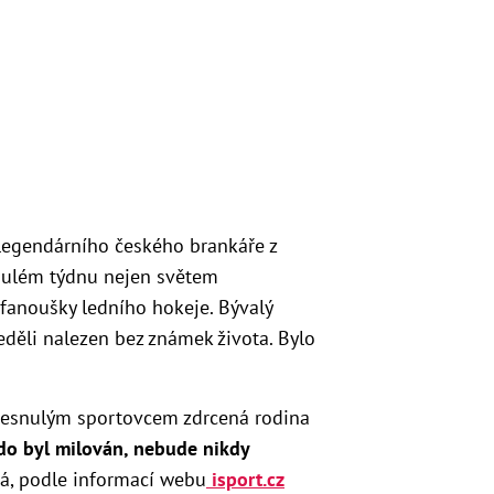
 legendárního českého brankáře z
nulém týdnu nejen světem
 fanoušky ledního hokeje. Bývalý
neděli nalezen bez známek života. Bylo
zesnulým sportovcem zdrcená rodina
do byl milován, nebude nikdy
má, podle informací webu
isport.cz