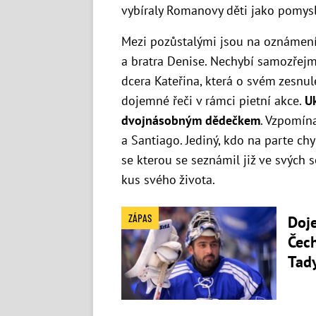
vybíraly Romanovy děti jako pomysl
Mezi pozůstalými jsou na oznáme
a bratra Denise. Nechybí samozřejm
dcera Kateřina, která o svém zesnu
dojemné řeči v rámci pietní akce.
Uk
dvojnásobným dědečkem
. Vzpomín
a Santiago. Jediný, kdo na parte c
se kterou se seznámil již ve svých s
kus svého života.
ZÁPAS
Doj
Čec
Tady