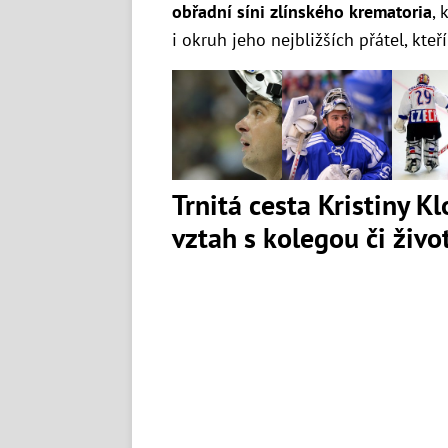
obřadní síni zlínského krematoria
,
i okruh jeho nejbližších přátel, kte
Trnitá cesta Kristiny K
vztah s kolegou či živ