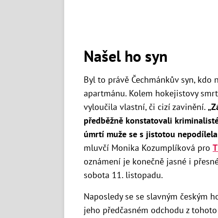
Našel ho syn
Byl to právě Čechmánkův syn, kdo n
apartmánu. Kolem hokejistovy smrti
vyloučila vlastní, či cizí zavinění.
„Z
předběžně konstatovali kriminalisté
úmrtí muže se s jistotou nepodílela
mluvčí Monika Kozumplíková pro
T
oznámení je konečně jasné i přesn
sobota 11. listopadu.
Naposledy se se slavným českým ho
jeho předčasném odchodu z tohoto