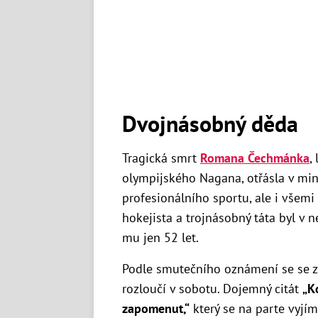
Dvojnásobný děda
Tragická smrt
Romana Čechmánka
,
olympijského Nagana, otřásla v mi
profesionálního sportu, ale i všemi
hokejista a trojnásobný táta byl v 
mu jen 52 let.
Podle smutečního oznámení se se 
rozloučí v sobotu. Dojemný citát
„K
zapomenut,“
který se na parte vyjí