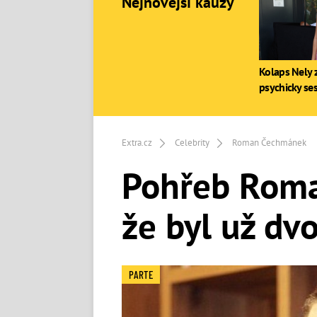
Nejnovější kauzy
Kolaps Nely z
psychicky se
Extra.cz
Celebrity
Roman Čechmánek
Pohřeb Roma
že byl už d
PARTE