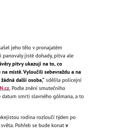
ašel jeho tělo v pronajatém
 panovaly jisté dohady, pitva ale
ávěry pitvy ukazují na to, co
 na místě. Vyloučili sebevraždu a na
 žádná další osoba,“
sdělila policejní
N.cz.
Podle znění smutečního
é datum smrti slavného gólmana, a to
kejistou rodina rozloučí týden po
 světa. Pohřeb se bude konat
v