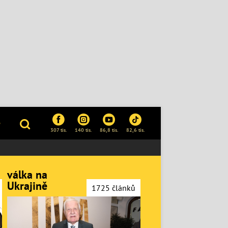
P
307 tis.
140 tis.
86,8 tis.
82,6 tis.
válka na
Ukrajině
1725 článků