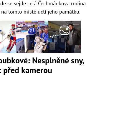
 kde se sejde celá Čechmánkova rodina
ří na tomto místě uctí jeho památku.
loubkové: Nesplněné sny,
ot před kamerou