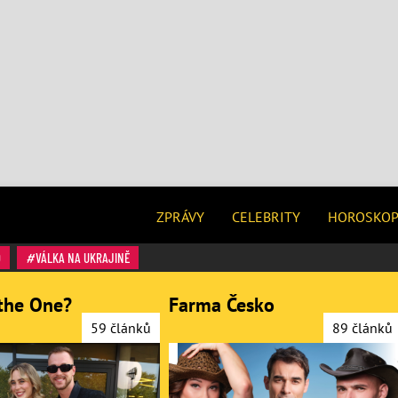
ZPRÁVY
CELEBRITY
HOROSKO
O
VÁLKA NA UKRAJINĚ
the One?
Farma Česko
59 článků
89 článků