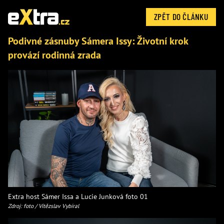
ZPĚT DO ČLÁNKU
Podivné zásnuby Sámera Issy: Životní krok
provází rodinná zrada
Extra host Sámer Issa a Lucie Junková foto 01
Zdroj: foto / Vítězslav Vybíral